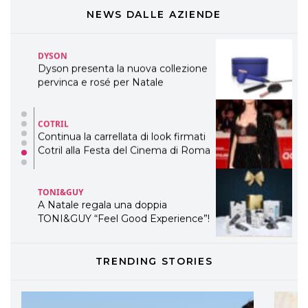
pervinca e rosé per Natale
NEWS DALLE AZIENDE
COTRIL
Continua la carrellata di look firmati
Cotril alla Festa del Cinema di Roma
TONI&GUY
A Natale regala una doppia
TONI&GUY “Feel Good Experience”!
TONI&GUY
LABEL.M lancia la sua innovativa ed
eco-sostenibile linea di prodotti
professionali
DAVINES
TRENDING STORIES
Davines presenta cofanetti beauty
preziosi per un regalo adatto ad
ogni capello