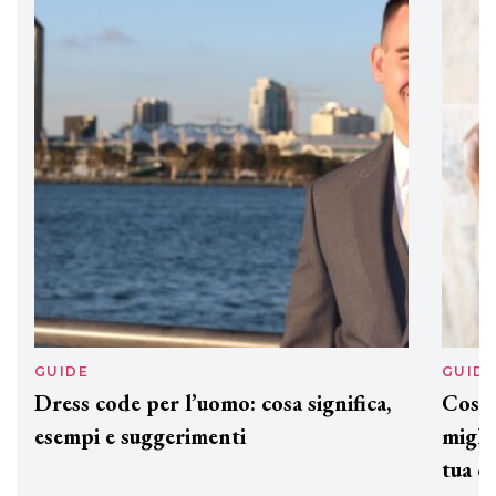
GUIDE
GUID
Dress code per l’uomo: cosa significa,
Cos'è
esempi e suggerimenti
miglio
tua c