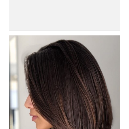
COSMOPROF WORLDWIDE BOLOGNA
Cosmprof Worldwide Bologna
presenta THE BEAUTY &
WELLNESS CONGRESS 2022: I
TEMI
DYSON
Dyson presenta la nuova collezione
pervinca e rosé per Natale
COTRIL
Continua la carrellata di look firmati
Cotril alla Festa del Cinema di Roma