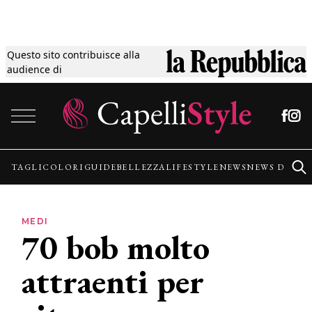
Questo sito contribuisce alla
Tagli
audience di
Vai al contenuto
Colori
Guide
TAGLI
COLORI
GUIDE
BELLEZZA
LIFESTYLE
NEWS
NEWS DALLE
Bellezza
MEDI
70 bob molto
Lifestyle
attraenti per
News