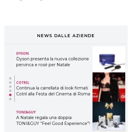
preziosi per un regalo adatto ad
ogni capello
COSMOPROF WORLDWIDE BOLOGNA
Cosmprof Worldwide Bologna
presenta THE BEAUTY &
WELLNESS CONGRESS 2022: I
NEWS DALLE AZIENDE
TEMI
DYSON
Dyson presenta la nuova collezione
pervinca e rosé per Natale
COTRIL
Continua la carrellata di look firmati
Cotril alla Festa del Cinema di Roma
TONI&GUY
A Natale regala una doppia
TONI&GUY “Feel Good Experience”!