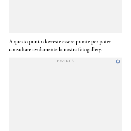
A questo punto dovreste essere pronte per poter
consultare avidamente la nostra fotogallery.
COSMOPROF WORLDWIDE BOLOGNA
Cosmprof Worldwide Bologna
presenta THE BEAUTY &
WELLNESS CONGRESS 2022: I
TEMI