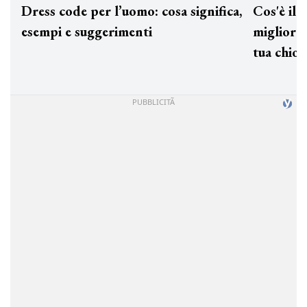
Dress code per l’uomo: cosa significa,
Cos'è
esempi e suggerimenti
miglio
tua c