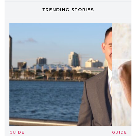
TONI&GUY
TRENDING STORIES
LABEL.M lancia la sua innovativa ed
eco-sostenibile linea di prodotti
professionali
DAVINES
Davines presenta cofanetti beauty
preziosi per un regalo adatto ad
ogni capello
GUIDE
GUID