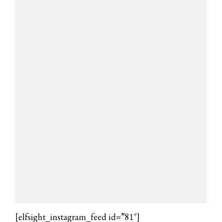
DYSON
Dyson presenta la nuova collezione
pervinca e rosé per Natale
COTRIL
Continua la carrellata di look firmati
Cotril alla Festa del Cinema di Roma
TONI&GUY
A Natale regala una doppia
TONI&GUY “Feel Good Experience”!
TONI&GUY
LABEL.M lancia la sua innovativa ed
eco-sostenibile linea di prodotti
professionali
DAVINES
[elfsight_instagram_feed id=”81″]
Davines presenta cofanetti beauty