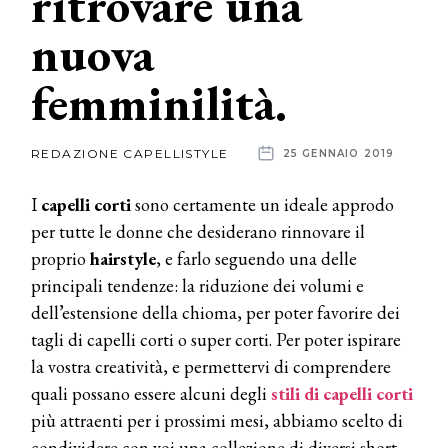
ritrovare una
nuova
News
femminilità.
dalle
aziende
REDAZIONE CAPELLISTYLE
25 GENNAIO 2019
I
capelli corti
sono certamente un ideale approdo
per tutte le donne che desiderano rinnovare il
proprio
hairstyle
, e farlo seguendo una delle
principali tendenze: la riduzione dei volumi e
dell’estensione della chioma, per poter favorire dei
tagli di capelli corti o super corti. Per poter ispirare
la vostra creatività, e permettervi di comprendere
quali possano essere alcuni degli
stili di capelli corti
più attraenti per i prossimi mesi, abbiamo scelto di
condividere con voi una collezione di diversi short