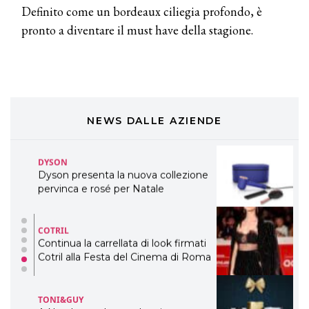
Definito come un bordeaux ciliegia profondo, è
DAVINES
pronto a diventare il must have della stagione.
Davines presenta cofanetti beauty
preziosi per un regalo adatto ad
ogni capello
COSMOPROF WORLDWIDE BOLOGNA
Cosmprof Worldwide Bologna
presenta THE BEAUTY &
WELLNESS CONGRESS 2022: I
NEWS DALLE AZIENDE
TEMI
DYSON
Dyson presenta la nuova collezione
pervinca e rosé per Natale
COTRIL
Continua la carrellata di look firmati
Cotril alla Festa del Cinema di Roma
TONI&GUY