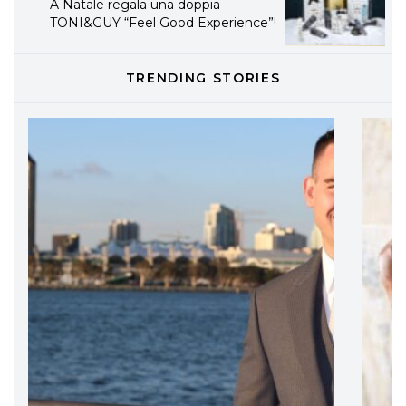
A Natale regala una doppia
TONI&GUY “Feel Good Experience”!
TONI&GUY
TRENDING STORIES
LABEL.M lancia la sua innovativa ed
eco-sostenibile linea di prodotti
professionali
DAVINES
Davines presenta cofanetti beauty
preziosi per un regalo adatto ad
ogni capello