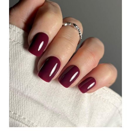
presenta THE BEAUTY &
WELLNESS CONGRESS 2022: I
TEMI
DYSON
Dyson presenta la nuova collezione
pervinca e rosé per Natale
COTRIL
Continua la carrellata di look firmati
Cotril alla Festa del Cinema di Roma
TONI&GUY
A Natale regala una doppia
TONI&GUY “Feel Good Experience”!
TONI&GUY
LABEL.M lancia la sua innovativa ed
eco-sostenibile linea di prodotti
professionali