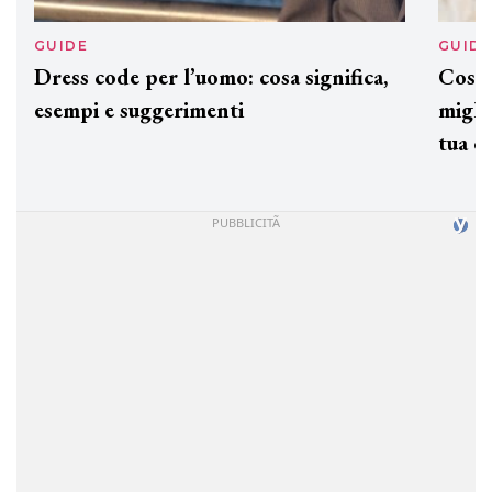
GUIDE
GUID
Dress code per l’uomo: cosa significa,
Cos'è
esempi e suggerimenti
miglio
tua c