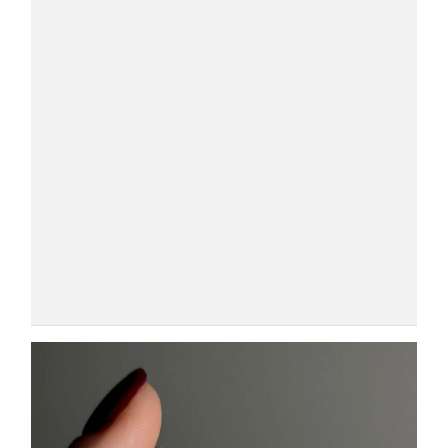
COSMOPROF WORLDWIDE BOLOGNA
Cosmprof Worldwide Bologna