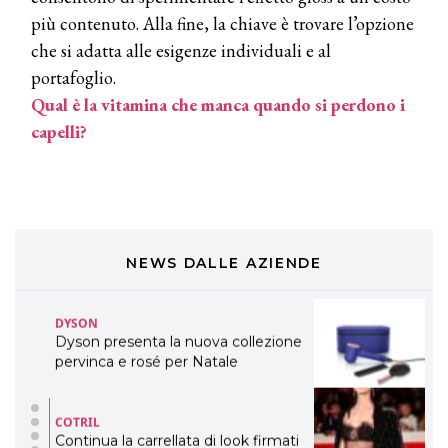
TONI&GUY
più contenuto. Alla fine, la chiave è trovare l’opzione
LABEL.M lancia la sua innovativa ed
che si adatta alle esigenze individuali e al
eco-sostenibile linea di prodotti
professionali
portafoglio.
Qual è la vitamina che manca quando si perdono i
DAVINES
capelli?
Davines presenta cofanetti beauty
preziosi per un regalo adatto ad
ogni capello
COSMOPROF WORLDWIDE BOLOGNA
Cosmprof Worldwide Bologna
presenta THE BEAUTY &
WELLNESS CONGRESS 2022: I
NEWS DALLE AZIENDE
TEMI
DYSON
Dyson presenta la nuova collezione
pervinca e rosé per Natale
COTRIL
Continua la carrellata di look firmati