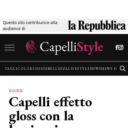
Questo sito contribuisce alla
Tagli
audience di
Vai al contenuto
Colori
Guide
TAGLI
COLORI
GUIDE
BELLEZZA
LIFESTYLE
NEWS
NEWS DALLE
Bellezza
GUIDE
Capelli effetto
Lifestyle
gloss con la
News