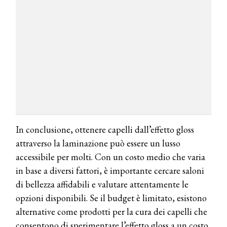
COSMOPROF WORLDWIDE BOLOGNA
Cosmprof Worldwide Bologna
presenta THE BEAUTY &
WELLNESS CONGRESS 2022: I
TEMI
DYSON
Dyson presenta la nuova collezione
pervinca e rosé per Natale
In conclusione, ottenere capelli dall’effetto gloss
COTRIL
attraverso la laminazione può essere un lusso
Continua la carrellata di look firmati
accessibile per molti. Con un costo medio che varia
Cotril alla Festa del Cinema di Roma
in base a diversi fattori, è importante cercare saloni
di bellezza affidabili e valutare attentamente le
TONI&GUY
opzioni disponibili. Se il budget è limitato, esistono
A Natale regala una doppia
TONI&GUY “Feel Good Experience”!
alternative come prodotti per la cura dei capelli che
consentono di sperimentare l’effetto gloss a un costo