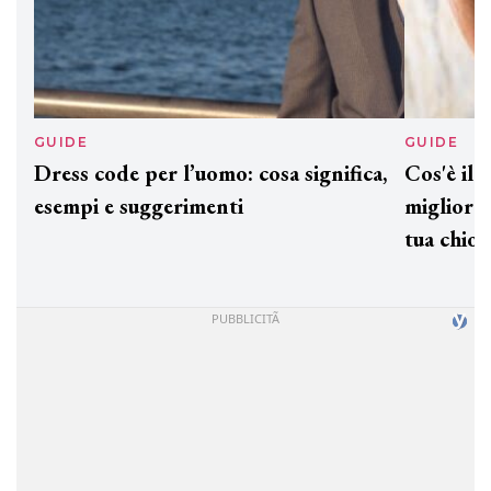
GUIDE
GUID
Dress code per l’uomo: cosa significa,
Cos'è
esempi e suggerimenti
miglio
tua c