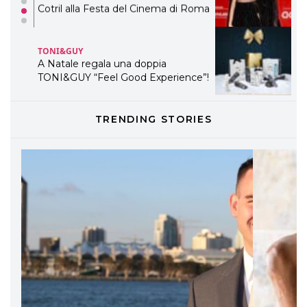
Cotril alla Festa del Cinema di Roma
TONI&GUY
A Natale regala una doppia
TONI&GUY “Feel Good Experience”!
TONI&GUY
TRENDING STORIES
LABEL.M lancia la sua innovativa ed
eco-sostenibile linea di prodotti
professionali
DAVINES
Davines presenta cofanetti beauty
preziosi per un regalo adatto ad
ogni capello