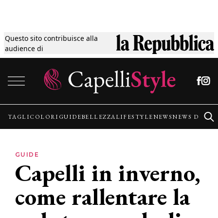
Questo sito contribuisce alla
Tagli
audience di
Vai al contenuto
Colori
Guide
TAGLI
COLORI
GUIDE
BELLEZZA
LIFESTYLE
NEWS
NEWS DALLE
Bellezza
GUIDE
Capelli in inverno,
Lifestyle
come rallentare la
News