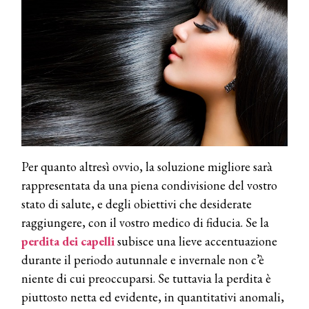
COSMOPROF WORLDWIDE BOLOGNA
Cosmprof Worldwide Bologna
presenta THE BEAUTY &
WELLNESS CONGRESS 2022: I
TEMI
DYSON
Dyson presenta la nuova collezione
Per quanto altresì ovvio, la soluzione migliore sarà
pervinca e rosé per Natale
rappresentata da una piena condivisione del vostro
stato di salute, e degli obiettivi che desiderate
COTRIL
raggiungere, con il vostro medico di fiducia. Se la
Continua la carrellata di look firmati
perdita
dei
capelli
subisce una lieve accentuazione
Cotril alla Festa del Cinema di Roma
durante il periodo autunnale e invernale non c’è
niente di cui preoccuparsi. Se tuttavia la perdita è
TONI&GUY
piuttosto netta ed evidente, in quantitativi anomali,
A Natale regala una doppia