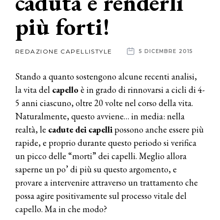
caduta e renderli
più forti!
News
dalle
REDAZIONE CAPELLISTYLE
5 DICEMBRE 2015
aziende
Stando a quanto sostengono alcune recenti analisi,
la vita del
capello
è in grado di rinnovarsi a cicli di 4-
5 anni ciascuno, oltre 20 volte nel corso della vita.
Naturalmente, questo avviene… in media: nella
realtà, le
cadute dei capelli
possono anche essere più
rapide, e proprio durante questo periodo si verifica
un picco delle “morti” dei capelli. Meglio allora
saperne un po’ di più su questo argomento, e
provare a intervenire attraverso un trattamento che
possa agire positivamente sul processo vitale del
capello. Ma in che modo?