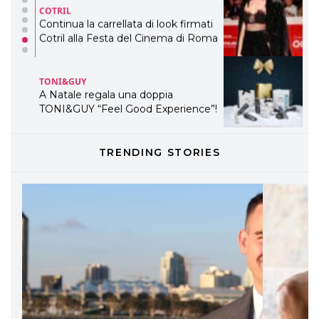
COTRIL
Continua la carrellata di look firmati
Cotril alla Festa del Cinema di Roma
TONI&GUY
A Natale regala una doppia
TONI&GUY “Feel Good Experience”!
TONI&GUY
TRENDING STORIES
LABEL.M lancia la sua innovativa ed
eco-sostenibile linea di prodotti
professionali
DAVINES
Davines presenta cofanetti beauty
preziosi per un regalo adatto ad
ogni capello