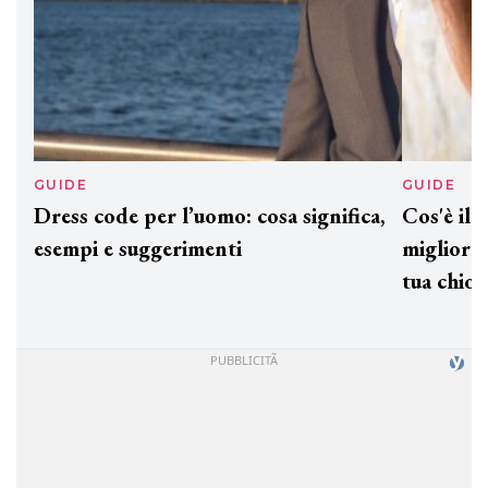
GUIDE
GUID
Dress code per l’uomo: cosa significa,
Cos'è
esempi e suggerimenti
miglio
tua c