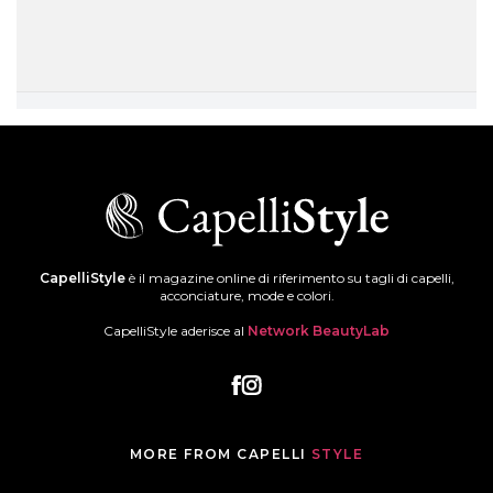
CapelliStyle
è il magazine online di riferimento su tagli di capelli,
acconciature, mode e colori.
CapelliStyle aderisce al
Network BeautyLab
MORE FROM CAPELLI
STYLE