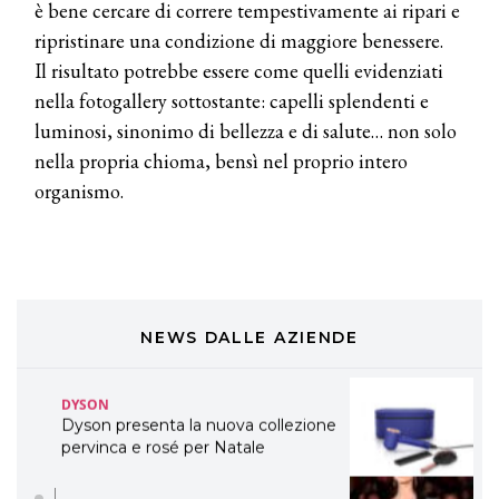
TONI&GUY “Feel Good Experience”!
è bene cercare di correre tempestivamente ai ripari e
ripristinare una condizione di maggiore benessere.
TONI&GUY
Il risultato potrebbe essere come quelli evidenziati
LABEL.M lancia la sua innovativa ed
nella fotogallery sottostante: capelli splendenti e
eco-sostenibile linea di prodotti
professionali
luminosi, sinonimo di bellezza e di salute… non solo
nella propria chioma, bensì nel proprio intero
DAVINES
organismo.
Davines presenta cofanetti beauty
preziosi per un regalo adatto ad
ogni capello
COSMOPROF WORLDWIDE BOLOGNA
Cosmprof Worldwide Bologna
presenta THE BEAUTY &
WELLNESS CONGRESS 2022: I
NEWS DALLE AZIENDE
TEMI
DYSON
Dyson presenta la nuova collezione
pervinca e rosé per Natale