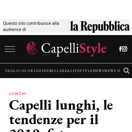
Questo sito contribuisce alla
Tagli
audience di
Vai al contenuto
Colori
Guide
TAGLI
COLORI
GUIDE
BELLEZZA
LIFESTYLE
NEWS
NEWS DALLE
Bellezza
LUNGHI
Capelli lunghi, le
Lifestyle
tendenze per il
News