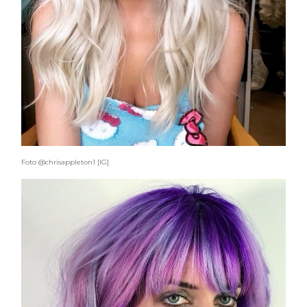
Foto @chrisappleton1 [IG]