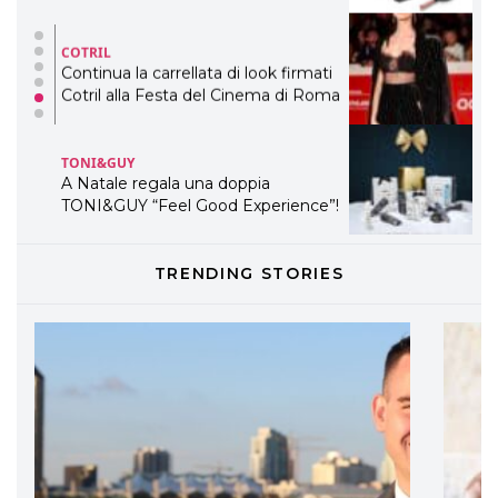
TONI&GUY
A Natale regala una doppia
TONI&GUY “Feel Good Experience”!
TONI&GUY
LABEL.M lancia la sua innovativa ed
eco-sostenibile linea di prodotti
professionali
DAVINES
TRENDING STORIES
Davines presenta cofanetti beauty
preziosi per un regalo adatto ad
ogni capello