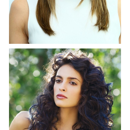
COSMOPROF WORLDWIDE BOLOGNA
Cosmprof Worldwide Bologna
presenta THE BEAUTY &
WELLNESS CONGRESS 2022: I
TEMI
DYSON
Dyson presenta la nuova collezione
pervinca e rosé per Natale
COTRIL
Continua la carrellata di look firmati
Cotril alla Festa del Cinema di Roma
TONI&GUY
A Natale regala una doppia
TONI&GUY “Feel Good Experience”!
TONI&GUY