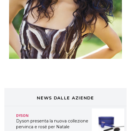
LABEL.M lancia la sua innovativa ed
eco-sostenibile linea di prodotti
professionali
DAVINES
Davines presenta cofanetti beauty
preziosi per un regalo adatto ad
ogni capello
COSMOPROF WORLDWIDE BOLOGNA
Cosmprof Worldwide Bologna
presenta THE BEAUTY &
WELLNESS CONGRESS 2022: I
TEMI
DYSON
Dyson presenta la nuova collezione
pervinca e rosé per Natale
NEWS DALLE AZIENDE
COTRIL
Continua la carrellata di look firmati
Cotril alla Festa del Cinema di Roma