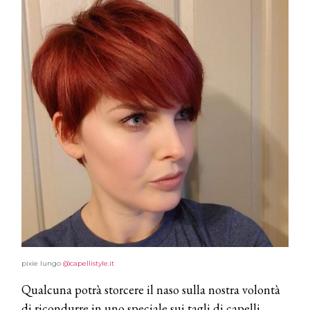
pixie lungo
@capellistyle.it
Qualcuna potrà storcere il naso sulla nostra volontà
di ricondurre in uno speciale sui tagli di capelli