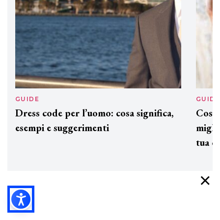
GUIDE
GUID
Dress code per l’uomo: cosa significa,
Cos'è
esempi e suggerimenti
miglio
tua c