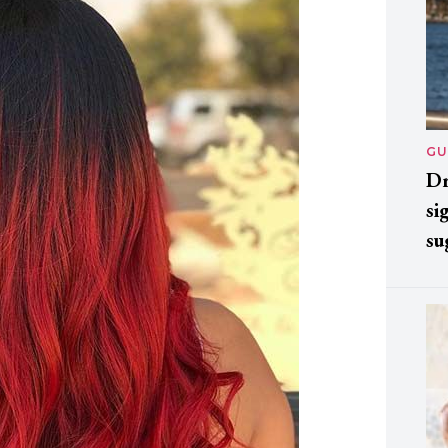
GU
Dr
si
su