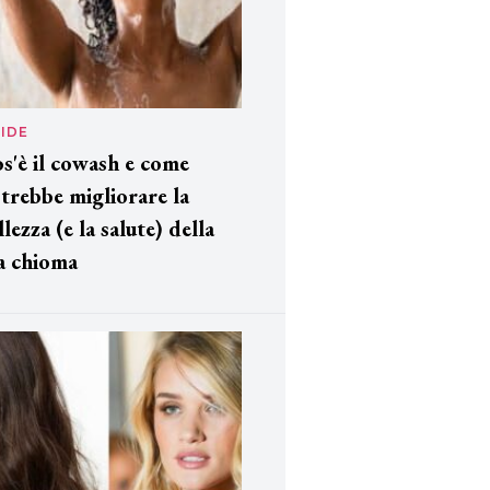
IDE
s'è il cowash e come
trebbe migliorare la
llezza (e la salute) della
a chioma