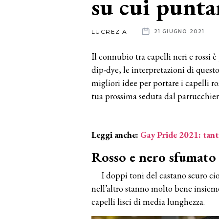
su cui punta
News
LUCREZIA
21 GIUGNO 2021
dalle
Il connubio tra capelli neri e rossi è
aziende
dip-dye, le interpretazioni di ques
migliori idee per portare i capelli ro
tua prossima seduta dal parrucchie
Leggi anche:
Gay Pride 2021: tante
Rosso e nero sfumato
I doppi toni del castano scuro ci
nell’altro stanno molto bene insie
capelli lisci di media lunghezza.