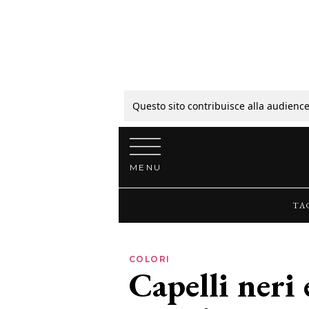
Tagli
Colori
Questo sito contribuisce alla audience
Vai al contenuto
Guide
MENU
Bellezza
TA
Lifestyle
COLORI
Capelli neri 
News