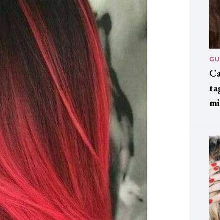
GU
Ca
ta
mi