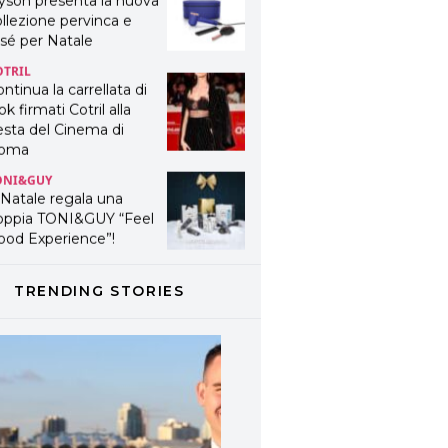
yson presenta la nuova
llezione pervinca e
sé per Natale
OTRIL
ntinua la carrellata di
ok firmati Cotril alla
esta del Cinema di
oma
ONI&GUY
 Natale regala una
oppia TONI&GUY “Feel
ood Experience”!
ONI&GUY
ABEL.M lancia la sua
TRENDING STORIES
novativa ed eco-
stenibile linea di
odotti professionali
AVINES
avines presenta
fanetti beauty preziosi
r un regalo adatto ad
ni capello