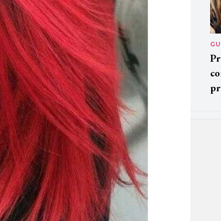
GU
Pr
co
pr