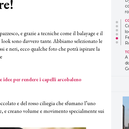
re!
D
co
ro
C
Co
lo
 pazzesco, e grazie a tecniche come il balayage e il
F
to look sono davvero tante. Abbiamo selezionato le
R
ssi e neri, ecco qualche foto che potrà ispirare la
T
re
A
d
G
T
 idee per rendere i capelli arcobaleno
L
in
so
pr
occolato e del rosso ciliegia che sfumano l’uno
D
me, e creano volume e movimento specialmente sui
D
co
pe
og