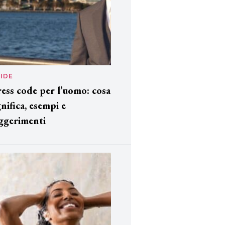
IDE
ess code per l’uomo: cosa
gnifica, esempi e
ggerimenti