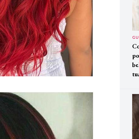
GU
Co
po
be
tu