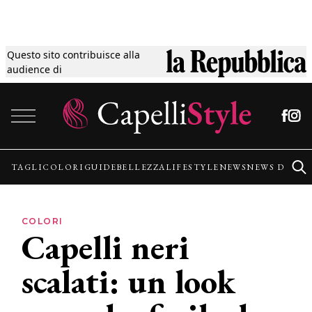
Questo sito contribuisce alla
Tagli
audience di
Vai al contenuto
Colori
Guide
TAGLI
COLORI
GUIDE
BELLEZZA
LIFESTYLE
NEWS
NEWS DALLE
Bellezza
COLORI
Capelli neri
Lifestyle
scalati: un look
News