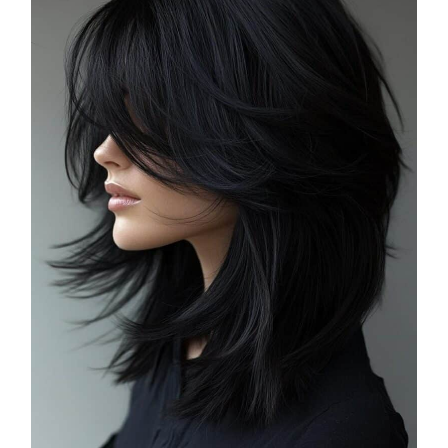
COSMOPROF WORLDWIDE BOLOGNA
Cosmprof Worldwide Bologna
presenta THE BEAUTY &
WELLNESS CONGRESS 2022: I
TEMI
DYSON
Dyson presenta la nuova collezione
pervinca e rosé per Natale
COTRIL
Continua la carrellata di look firmati
Cotril alla Festa del Cinema di Roma
TONI&GUY
A Natale regala una doppia
TONI&GUY “Feel Good Experience”!