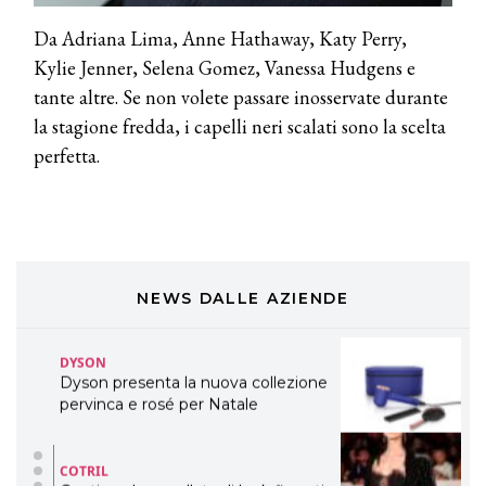
TONI&GUY
Da Adriana Lima, Anne Hathaway, Katy Perry,
LABEL.M lancia la sua innovativa ed
Kylie Jenner, Selena Gomez, Vanessa Hudgens e
eco-sostenibile linea di prodotti
professionali
tante altre. Se non volete passare inosservate durante
la stagione fredda, i capelli neri scalati sono la scelta
DAVINES
perfetta.
Davines presenta cofanetti beauty
preziosi per un regalo adatto ad
ogni capello
COSMOPROF WORLDWIDE BOLOGNA
Cosmprof Worldwide Bologna
presenta THE BEAUTY &
WELLNESS CONGRESS 2022: I
NEWS DALLE AZIENDE
TEMI
DYSON
Dyson presenta la nuova collezione
pervinca e rosé per Natale
COTRIL