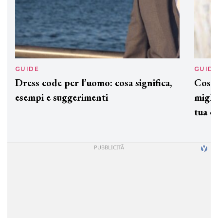
GUIDE
GUID
Dress code per l’uomo: cosa significa,
Cos'è
esempi e suggerimenti
miglio
tua c