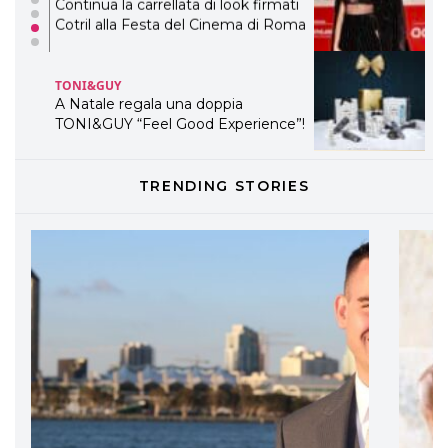
Continua la carrellata di look firmati
Cotril alla Festa del Cinema di Roma
TONI&GUY
A Natale regala una doppia
TONI&GUY “Feel Good Experience”!
TONI&GUY
TRENDING STORIES
LABEL.M lancia la sua innovativa ed
eco-sostenibile linea di prodotti
professionali
DAVINES
Davines presenta cofanetti beauty
preziosi per un regalo adatto ad
ogni capello