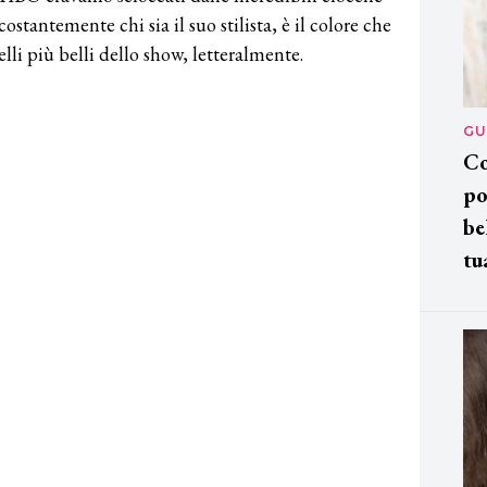
stantemente chi sia il suo stilista, è il colore che
elli più belli dello show, letteralmente.
GU
Co
po
be
tu