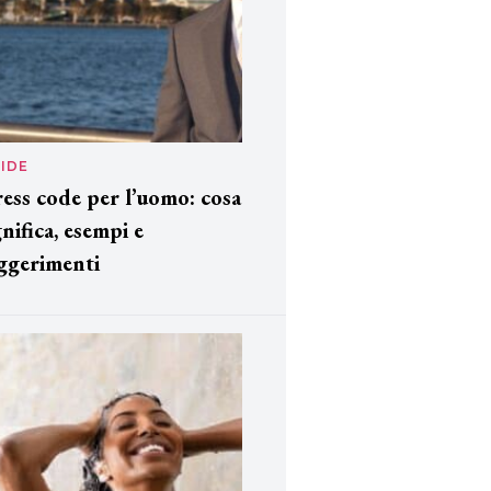
IDE
ess code per l’uomo: cosa
gnifica, esempi e
ggerimenti