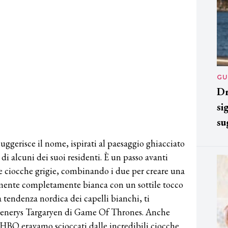
GU
Dr
si
su
uggerisce il nome, ispirati al paesaggio ghiacciato
 di alcuni dei suoi residenti. È un passo avanti
le ciocche grigie, combinando i due per creare una
camente completamente bianca con un sottile tocco
a tendenza nordica dei capelli bianchi, ti
Daenerys Targaryen di Game Of Thrones. Anche
e HBO eravamo scioccati dalle incredibili ciocche