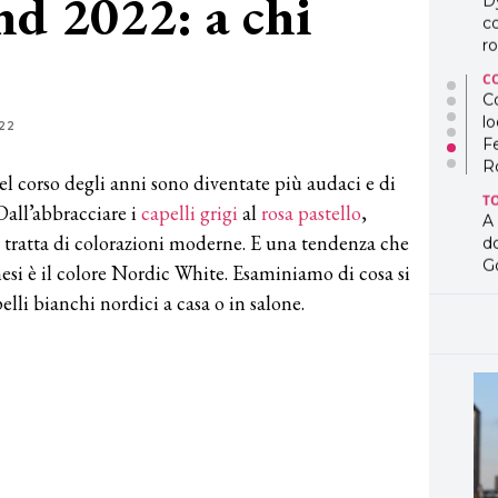
nd 2022: a chi
D
co
ro
C
Co
lo
22
F
R
el corso degli anni sono diventate più audaci e di
T
Dall’abbracciare i
capelli grigi
al
rosa pastello
,
A
i tratta di colorazioni moderne. E una tendenza che
d
G
mesi è il colore Nordic White. Esaminiamo di cosa si
elli bianchi nordici a casa o in salone.
T
L
in
so
pr
D
D
co
pe
og