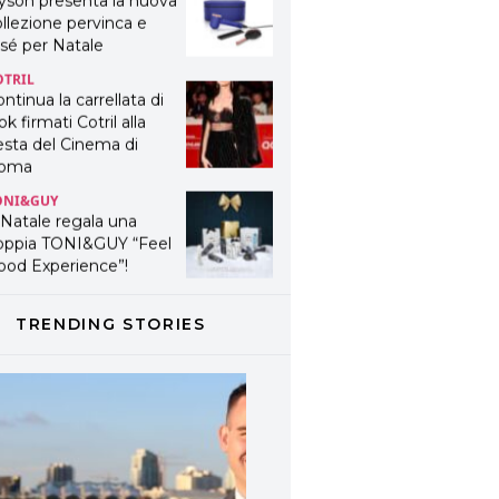
yson presenta la nuova
llezione pervinca e
sé per Natale
OTRIL
ntinua la carrellata di
ok firmati Cotril alla
esta del Cinema di
oma
ONI&GUY
 Natale regala una
oppia TONI&GUY “Feel
ood Experience”!
ONI&GUY
ABEL.M lancia la sua
TRENDING STORIES
novativa ed eco-
stenibile linea di
odotti professionali
AVINES
avines presenta
fanetti beauty preziosi
r un regalo adatto ad
ni capello