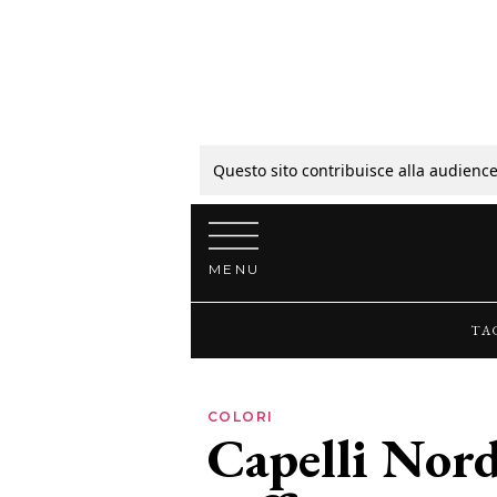
Tagli
Colori
Questo sito contribuisce alla audience
Vai al contenuto
Guide
MENU
Bellezza
TA
Lifestyle
COLORI
Capelli Nord
News