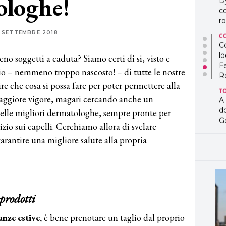
ologhe!
D
co
ro
 SETTEMBRE 2018
C
Co
lo
eno soggetti a caduta? Siamo certi di si, visto e
F
rio – nemmeno troppo nascosto! – di tutte le nostre
R
ire che cosa si possa fare per poter permettere alla
T
aggiore vigore, magari cercando anche un
A
d
delle migliori dermatologhe, sempre pronte per
G
zio sui capelli. Cerchiamo allora di svelare
T
arantire una migliore salute alla propria
L
in
so
pr
D
 prodotti
D
co
pe
anze estive,
è bene prenotare un taglio dal proprio
og