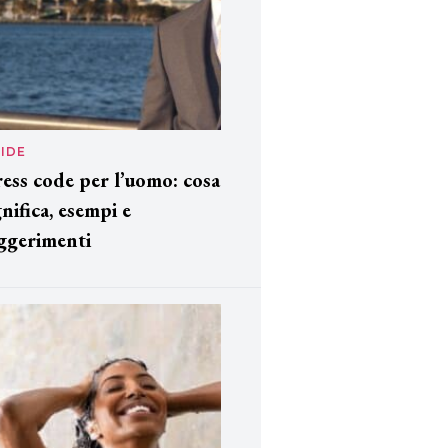
IDE
ess code per l’uomo: cosa
gnifica, esempi e
ggerimenti