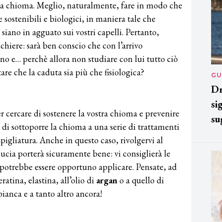
 la chioma. Meglio, naturalmente, fare in modo che
e sostenibili e biologici, in maniera tale che
 siano in agguato sui vostri capelli. Pertanto,
chiere: sarà ben conscio che con l’arrivo
nno e… perchè allora non studiare con lui tutto ciò
are che la caduta sia più che fisiologica?
GU
Dr
si
cercare di sostenere la vostra chioma e prevenire
su
 di sottoporre la chioma a una serie di trattamenti
pigliatura. Anche in questo caso, rivolgervi al
ucia porterà sicuramente bene: vi consiglierà le
e potrebbe essere opportuno applicare. Pensate, ad
atina, elastina, all’olio di
argan
o a quello di
 bianca e a tanto altro ancora!