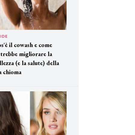
IDE
s'è il cowash e come
trebbe migliorare la
llezza (e la salute) della
a chioma