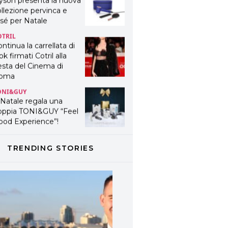
yson presenta la nuova
llezione pervinca e
sé per Natale
OTRIL
ntinua la carrellata di
ok firmati Cotril alla
esta del Cinema di
oma
ONI&GUY
 Natale regala una
oppia TONI&GUY “Feel
ood Experience”!
ONI&GUY
ABEL.M lancia la sua
TRENDING STORIES
novativa ed eco-
stenibile linea di
odotti professionali
AVINES
avines presenta
fanetti beauty preziosi
r un regalo adatto ad
ni capello