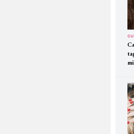
GU
Ca
ta
mi