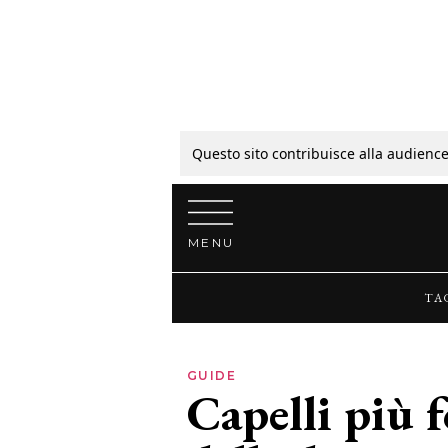
Tagli
Colori
Questo sito contribuisce alla audience
Vai al contenuto
Guide
MENU
Bellezza
TA
Lifestyle
GUIDE
Capelli più f
News