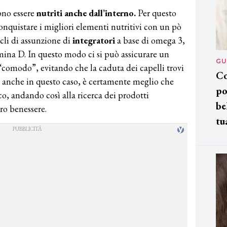
vono essere
nutriti anche dall’interno.
Per questo
nquistare i migliori elementi nutritivi con un pò
icli di assunzione di
integratori
a base di omega 3,
mina D. In questo modo ci si può assicurare un
GU
“comodo”, evitando che la caduta dei capelli trovi
Co
e, anche in questo caso, è certamente meglio che
po
co, andando così alla ricerca dei prodotti
be
tro benessere.
tu