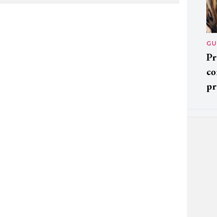
GU
Pr
co
pr