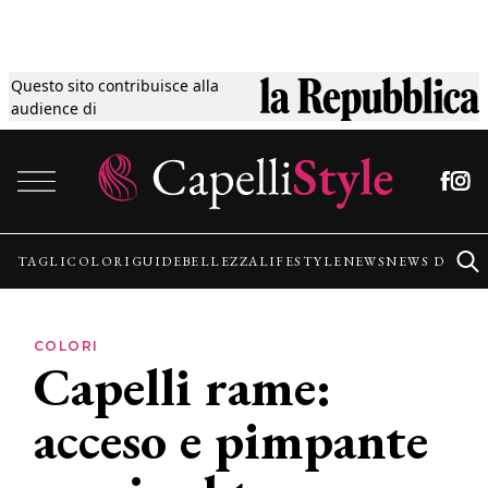
Questo sito contribuisce alla
Tagli
audience di
Vai al contenuto
Colori
Guide
TAGLI
COLORI
GUIDE
BELLEZZA
LIFESTYLE
NEWS
NEWS DALLE
Bellezza
COLORI
Capelli rame:
Lifestyle
acceso e pimpante
News