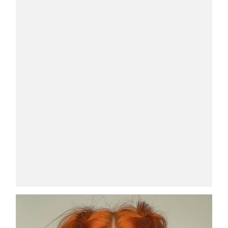
COSMOPROF WORLDWIDE BOLOGNA
Cosmprof Worldwide Bologna
presenta THE BEAUTY &
WELLNESS CONGRESS 2022: I
TEMI
DYSON