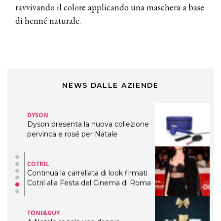
ravvivando il colore applicando una maschera a base
COSMOPROF WORLDWIDE BOLOGNA
Cosmprof Worldwide Bologna
di henné naturale.
presenta THE BEAUTY &
WELLNESS CONGRESS 2022: I
TEMI
DYSON
Dyson presenta la nuova collezione
NEWS DALLE AZIENDE
pervinca e rosé per Natale
COTRIL
Continua la carrellata di look firmati
Cotril alla Festa del Cinema di Roma
TONI&GUY
A Natale regala una doppia
TONI&GUY “Feel Good Experience”!
TONI&GUY
LABEL.M lancia la sua innovativa ed