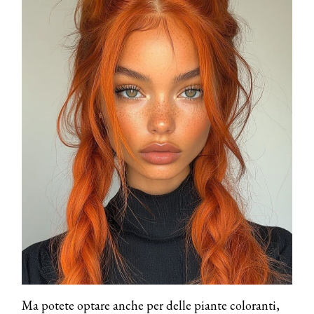
Dyson presenta la nuova collezione
pervinca e rosé per Natale
COTRIL
Continua la carrellata di look firmati
Cotril alla Festa del Cinema di Roma
TONI&GUY
A Natale regala una doppia
TONI&GUY “Feel Good Experience”!
TONI&GUY
LABEL.M lancia la sua innovativa ed
eco-sostenibile linea di prodotti
professionali
DAVINES
Davines presenta cofanetti beauty
preziosi per un regalo adatto ad
Ma potete optare anche per delle piante coloranti,
ogni capello