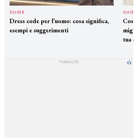
GUIDE
GUID
Dress code per l’uomo: cosa significa,
Cos'è
esempi e suggerimenti
miglio
tua c