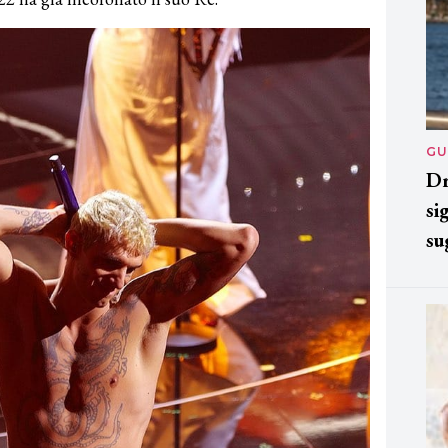
GU
Dr
si
su