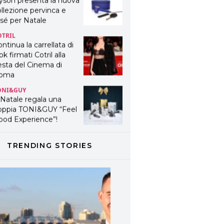
yson presenta la nuova
llezione pervinca e
sé per Natale
OTRIL
ntinua la carrellata di
ok firmati Cotril alla
esta del Cinema di
oma
ONI&GUY
 Natale regala una
oppia TONI&GUY “Feel
ood Experience”!
ONI&GUY
ABEL.M lancia la sua
TRENDING STORIES
novativa ed eco-
stenibile linea di
odotti professionali
AVINES
avines presenta
fanetti beauty preziosi
r un regalo adatto ad
ni capello