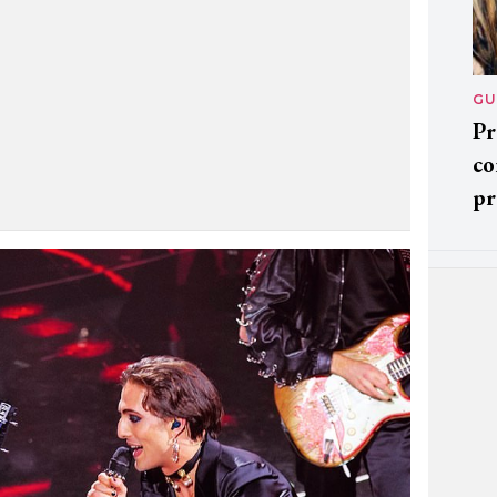
GU
Pr
co
pr