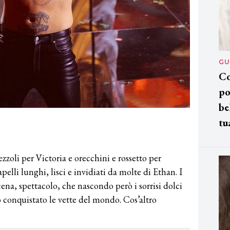
GU
Co
po
be
tu
pezzoli per Victoria e orecchini e rossetto per
elli lunghi, lisci e invidiati da molte di Ethan. I
na, spettacolo, che nascondo però i sorrisi dolci
conquistato le vette del mondo. Cos’altro