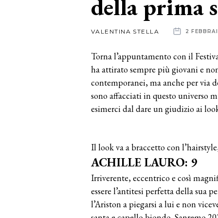
della prima 
News
VALENTINA STELLA
2 FEBBRA
dalle
Torna l’appuntamento con il Festiv
aziende
ha attirato sempre più giovani e non
contemporanei, ma anche per via dei
sono affacciati in questo universo
esimerci dal dare un giudizio ai loo
Il look va a braccetto con l’hairstyle
ACHILLE LAURO: 9
Irriverente, eccentrico e così magn
essere l’antitesi perfetta della sua 
l’Ariston a piegarsi a lui e non vice
santa e capello biondo. Sanremo 202