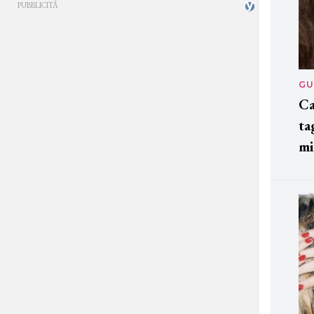
GU
Ca
ta
mi