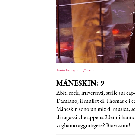
Fonte Instagram: @sanremorai
M
Å
NESKIN: 9
Abiti rock, irriverenti, stelle sui ca
Damiano, il mullet di Thomas e i cap
Måneskin sono un mix di musica, sce
di ragazzi che appena 20enni hanno 
vogliamo aggiungere? Bravissimi!