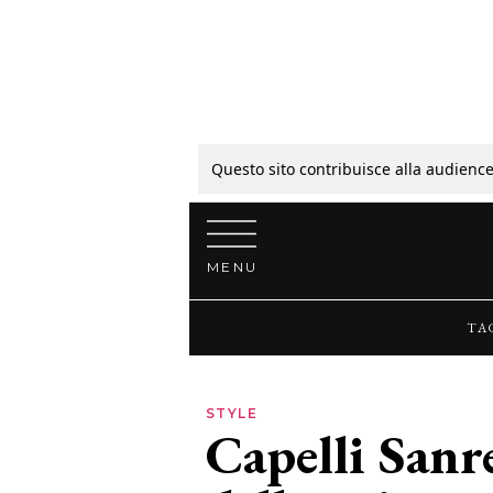
Tagli
Colori
Questo sito contribuisce alla audience
Vai al contenuto
Guide
MENU
Bellezza
TA
Lifestyle
STYLE
Capelli Sanr
News