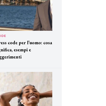
IDE
ess code per l’uomo: cosa
gnifica, esempi e
ggerimenti