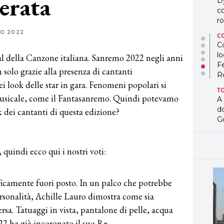
serata
D
co
ro
IO 2022
C
Co
lo
al della Canzone italiana. Sanremo 2022 negli anni
F
 solo grazie alla presenza di cantanti
R
 look delle star in gara. Fenomeni popolari si
T
 musicale, come il Fantasanremo. Quindi potevamo
A
d
k dei cantanti di questa edizione?
G
T
L
, quindi ecco qui i nostri voti:
in
so
pr
ificamente fuori posto. In un palco che potrebbe
D
D
personalità, Achille Lauro dimostra come sia
co
versa. Tatuaggi in vista, pantalone di pelle, acqua
pe
2 ha già incoronato il suo Re.
og