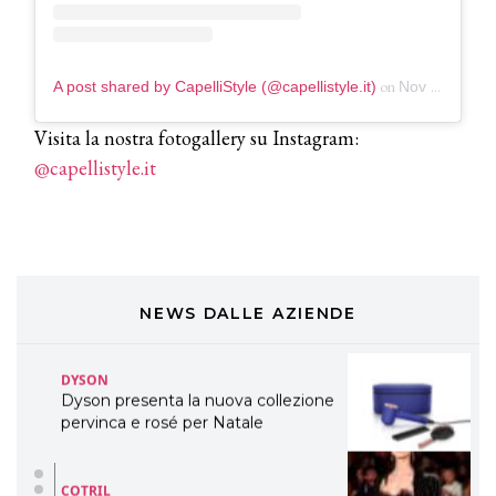
TONI&GUY
LABEL.M lancia la sua innovativa ed
eco-sostenibile linea di prodotti
on
A post shared by CapelliStyle (@capellistyle.it)
Nov 21, 2018 at 8:14am PST
professionali
Visita la nostra fotogallery su Instagram:
DAVINES
@capellistyle.it
Davines presenta cofanetti beauty
preziosi per un regalo adatto ad
ogni capello
COSMOPROF WORLDWIDE BOLOGNA
Cosmprof Worldwide Bologna
presenta THE BEAUTY &
WELLNESS CONGRESS 2022: I
NEWS DALLE AZIENDE
TEMI
DYSON
Dyson presenta la nuova collezione
pervinca e rosé per Natale
COTRIL