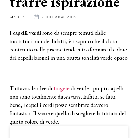
trarre ispirazione
News
MARIO
2 DICEMBRE 2015
dalle
I
capelli verdi
sono da sempre temuti dalle
aziende
nuotatrici bionde. Infatti, è risaputo che il cloro
contenuto nelle piscine tende a trasformare il colore
dei capelli biondi in una brutta tonalità verde opaco.
Tuttavia, le idee di
tingere
di verde i propri capelli
non sono totalmente da
scartare
. Infatti, se fatti
bene, i capelli verdi posso sembrare davvero
fantastici! Il
trucco
è quello di scegliere la tintura del
giusto colore di verde.