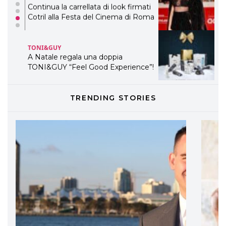
Continua la carrellata di look firmati
Cotril alla Festa del Cinema di Roma
TONI&GUY
A Natale regala una doppia
TONI&GUY “Feel Good Experience”!
TONI&GUY
TRENDING STORIES
LABEL.M lancia la sua innovativa ed
eco-sostenibile linea di prodotti
professionali
DAVINES
Davines presenta cofanetti beauty
preziosi per un regalo adatto ad
ogni capello