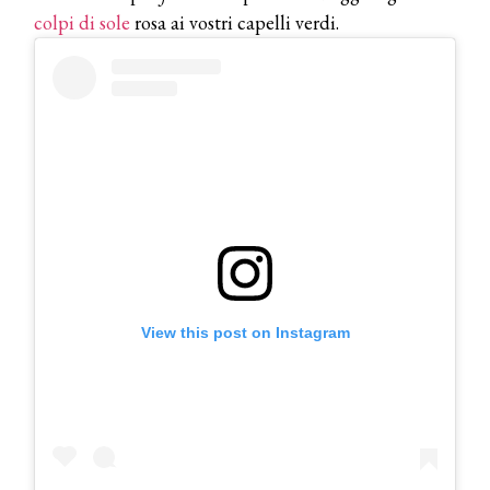
colpi di sole
rosa ai vostri capelli verdi.
COSMOPROF WORLDWIDE BOLOGNA
Cosmprof Worldwide Bologna
presenta THE BEAUTY &
WELLNESS CONGRESS 2022: I
TEMI
DYSON
Dyson presenta la nuova collezione
pervinca e rosé per Natale
COTRIL
View this post on Instagram
Continua la carrellata di look firmati
Cotril alla Festa del Cinema di Roma
TONI&GUY
A Natale regala una doppia
TONI&GUY “Feel Good Experience”!