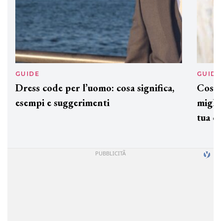
GUIDE
GUID
Dress code per l’uomo: cosa significa,
Cos'è
esempi e suggerimenti
miglio
tua c