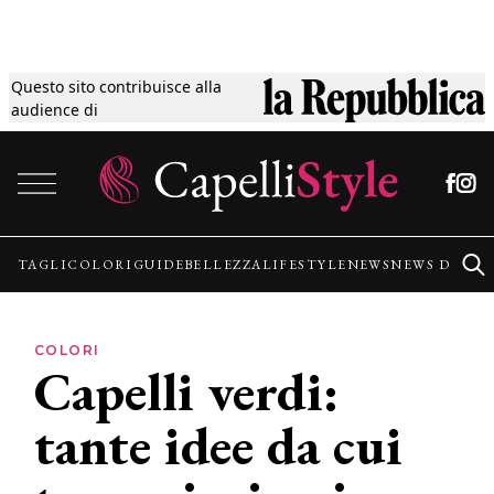
Questo sito contribuisce alla
Tagli
audience di
Vai al contenuto
Colori
Guide
TAGLI
COLORI
GUIDE
BELLEZZA
LIFESTYLE
NEWS
NEWS DALLE
Bellezza
COLORI
Capelli verdi:
Lifestyle
tante idee da cui
News