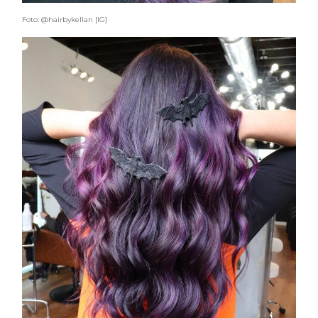
Foto: @hairbykellan [IG]