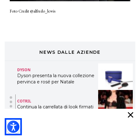
COSMOPROF WORLDWIDE BOLOGNA
Cosmprof Worldwide Bologna
Foto Credit @alfredo_lewis
presenta THE BEAUTY &
WELLNESS CONGRESS 2022: I
TEMI
DYSON
Dyson presenta la nuova collezione
pervinca e rosé per Natale
NEWS DALLE AZIENDE
COTRIL
Continua la carrellata di look firmati
Cotril alla Festa del Cinema di Roma
TONI&GUY
A Natale regala una doppia
TONI&GUY “Feel Good Experience”!
TONI&GUY
LABEL.M lancia la sua innovativa ed