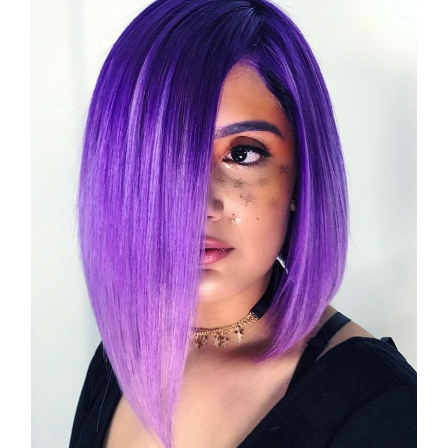
COSMOPROF WORLDWIDE BOLOGNA
Cosmprof Worldwide Bologna
presenta THE BEAUTY &
WELLNESS CONGRESS 2022: I
TEMI
DYSON
Dyson presenta la nuova collezione