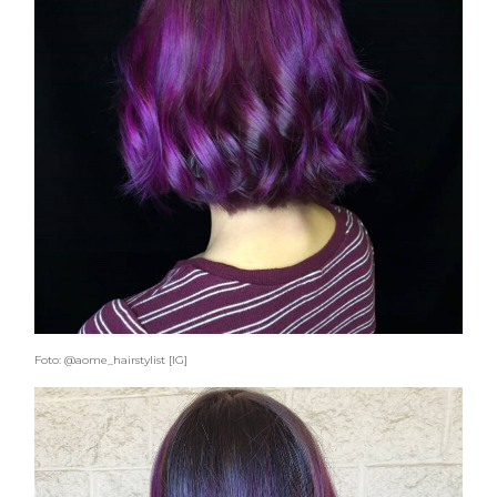
Foto: @aome_hairstylist [IG]