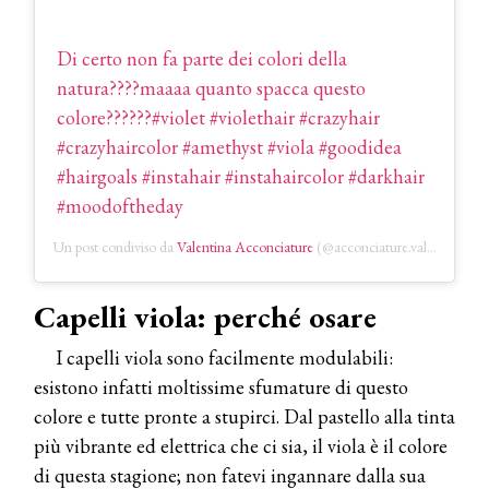
Di certo non fa parte dei colori della
natura????maaaa quanto spacca questo
colore??????#violet #violethair #crazyhair
#crazyhaircolor #amethyst #viola #goodidea
#hairgoals #instahair #instahaircolor #darkhair
#moodoftheday
Un post condiviso da
Valentina Acconciature
(@acconciature.valentina) in data:
Capelli viola: perché osare
I capelli viola sono facilmente modulabili:
esistono infatti moltissime sfumature di questo
colore e tutte pronte a stupirci. Dal pastello alla tinta
più vibrante ed elettrica che ci sia, il viola è il colore
di questa stagione; non fatevi ingannare dalla sua