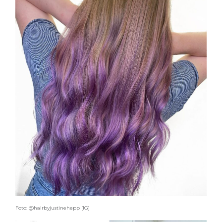
Foto: @hairbyjustinehepp [IG]