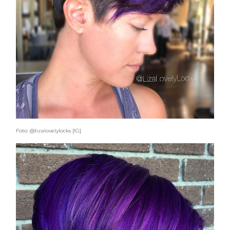
Foto: @lizalovelylocks [IG]