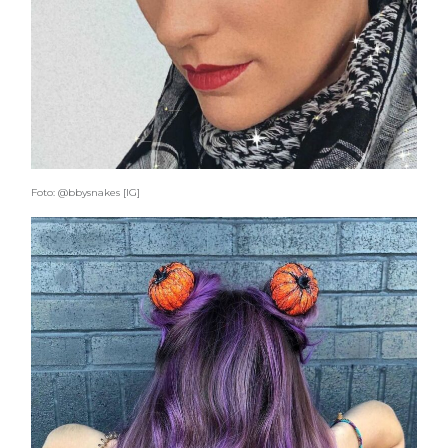
Foto: @bbysnakes [IG]