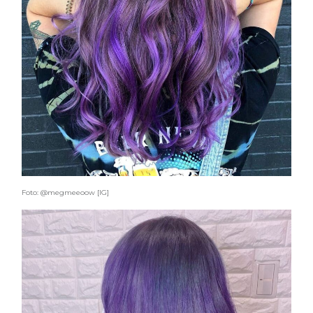
Foto: @megmeeoow [IG]