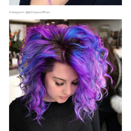
pervinca e rosé per Natale
Instagram: @philipwolffhair
COTRIL
Continua la carrellata di look firmati
Cotril alla Festa del Cinema di Roma
TONI&GUY
A Natale regala una doppia
TONI&GUY “Feel Good Experience”!
TONI&GUY
LABEL.M lancia la sua innovativa ed
eco-sostenibile linea di prodotti
professionali
DAVINES
Davines presenta cofanetti beauty
preziosi per un regalo adatto ad
ogni capello