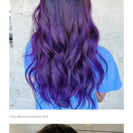
Foto: @tanialovescolor [IG]