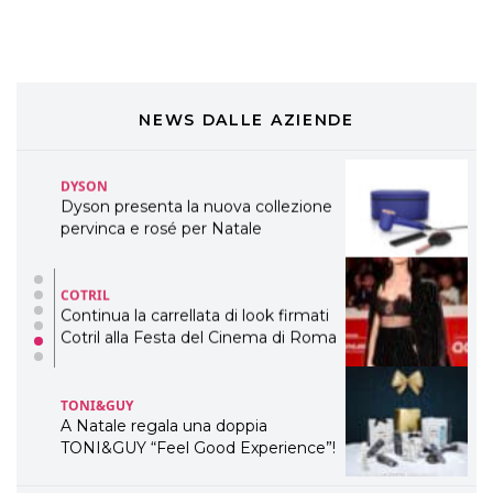
WELLNESS CONGRESS 2022: I
TEMI
DYSON
Dyson presenta la nuova collezione
NEWS DALLE AZIENDE
pervinca e rosé per Natale
COTRIL
Continua la carrellata di look firmati
Cotril alla Festa del Cinema di Roma
TONI&GUY
A Natale regala una doppia
TONI&GUY “Feel Good Experience”!
TONI&GUY
LABEL.M lancia la sua innovativa ed
eco-sostenibile linea di prodotti
professionali