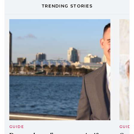
DAVINES
TRENDING STORIES
Davines presenta cofanetti beauty
preziosi per un regalo adatto ad
ogni capello
GUIDE
GUID