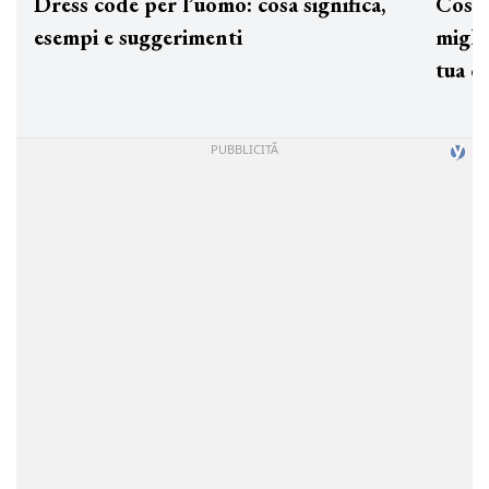
Dress code per l’uomo: cosa significa,
Cos'è
esempi e suggerimenti
miglio
tua c