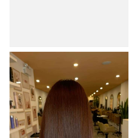
COSMOPROF WORLDWIDE BOLOGNA
Cosmprof Worldwide Bologna
presenta THE BEAUTY &
WELLNESS CONGRESS 2022: I
TEMI
DYSON
Dyson presenta la nuova collezione
pervinca e rosé per Natale