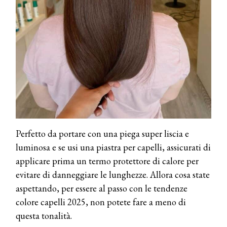
COTRIL
Continua la carrellata di look firmati
Cotril alla Festa del Cinema di Roma
TONI&GUY
A Natale regala una doppia
TONI&GUY “Feel Good Experience”!
TONI&GUY
LABEL.M lancia la sua innovativa ed
eco-sostenibile linea di prodotti
Perfetto da portare con una piega super liscia e
professionali
luminosa e se usi una piastra per capelli, assicurati di
applicare prima un termo protettore di calore per
DAVINES
Davines presenta cofanetti beauty
evitare di danneggiare le lunghezze. Allora cosa state
preziosi per un regalo adatto ad
aspettando, per essere al passo con le tendenze
ogni capello
colore capelli 2025, non potete fare a meno di
COSMOPROF WORLDWIDE BOLOGNA
questa tonalità.
Cosmprof Worldwide Bologna
presenta THE BEAUTY &