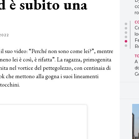
d è subito una
D
co
ro
C
Co
lo
2022
F
R
l suo video: “Perché non sono come lei?”, mentre
T
no lei è così, è rifatta”. La ragazza, primogenita
A
inita nel vortice del pettegolezzo, con centinaia di
d
G
ok che mettono alla gogna i suoi lineamenti
itocchini.
T
L
in
so
pr
D
D
co
pe
og