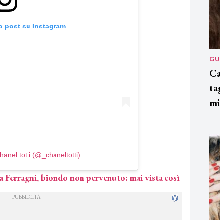
o post su Instagram
GU
Ca
ta
mi
hanel totti (@_chaneltotti)
a Ferragni, biondo non pervenuto: mai vista così