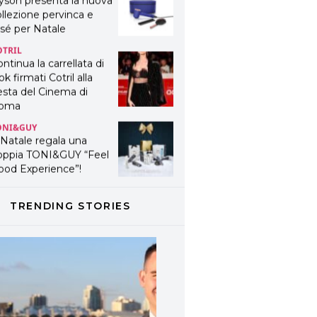
yson presenta la nuova
llezione pervinca e
sé per Natale
OTRIL
ntinua la carrellata di
ok firmati Cotril alla
esta del Cinema di
oma
ONI&GUY
 Natale regala una
oppia TONI&GUY “Feel
ood Experience”!
ONI&GUY
ABEL.M lancia la sua
TRENDING STORIES
novativa ed eco-
stenibile linea di
odotti professionali
AVINES
avines presenta
fanetti beauty preziosi
r un regalo adatto ad
ni capello