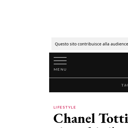
Tagli
Colori
Questo sito contribuisce alla audience
Vai al contenuto
Guide
MENU
Bellezza
TA
Lifestyle
LIFESTYLE
Chanel Totti:
News