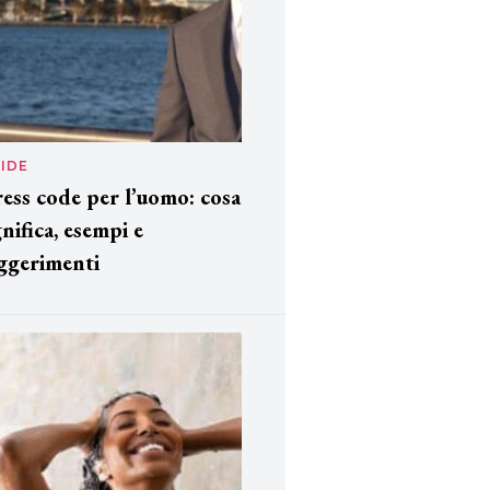
IDE
ess code per l’uomo: cosa
gnifica, esempi e
ggerimenti