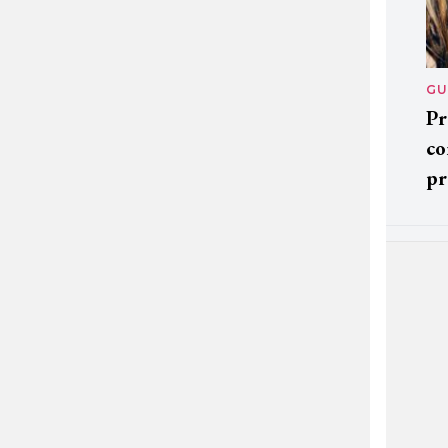
GU
Pr
co
pr