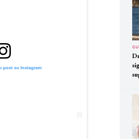
GU
Dr
si
o post su Instagram
su