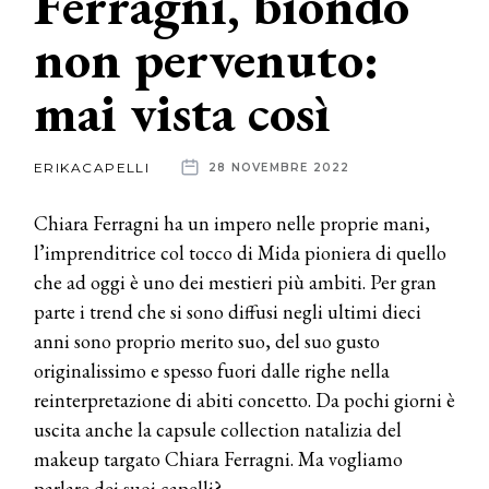
Ferragni, biondo
non pervenuto:
News
mai vista così
dalle
aziende
ERIKACAPELLI
28 NOVEMBRE 2022
Chiara Ferragni ha un impero nelle proprie mani,
l’imprenditrice col tocco di Mida pioniera di quello
che ad oggi è uno dei mestieri più ambiti. Per gran
parte i trend che si sono diffusi negli ultimi dieci
anni sono proprio merito suo, del suo gusto
originalissimo e spesso fuori dalle righe nella
reinterpretazione di abiti concetto. Da pochi giorni è
uscita anche la capsule collection natalizia del
makeup targato Chiara Ferragni. Ma vogliamo
parlare dei suoi capelli?