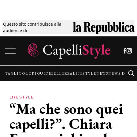
Questo sito contribuisce alla
Tagli
audience di
Vai al contenuto
Colori
Guide
TAGLI
COLORI
GUIDE
BELLEZZA
LIFESTYLE
NEWS
NEWS DALLE
Bellezza
LIFESTYLE
“Ma che sono quei
Lifestyle
capelli?”. Chiara
News