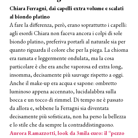
TEMI
Chiara Ferragni, dai capelli extra volume e scalati
al biondo platino
DYSON
Dyson presenta la nuova collezione
A fare la differenza, però, erano soprattutto i capelli:
pervinca e rosé per Natale
agli esordi Chiara non faceva ancora i colpi di sole
biondo platino, preferiva portarli al naturale sia per
COTRIL
quanto riguarda il colore che per la piega. La chioma
Continua la carrellata di look firmati
era ramata e leggermente ondulata, ma la cosa
Cotril alla Festa del Cinema di Roma
particolare è che era anche vaporosa ed extra long,
insomma, decisamente più sauvage rispetto a oggi.
TONI&GUY
Anche il make-up era acqua e sapone: ombretto
A Natale regala una doppia
TONI&GUY “Feel Good Experience”!
luminoso appena accennato, lucidalabbra sulla
bocca e un tocco di rimmel. Di tempo ne è passato
TONI&GUY
da allora e, sebbene la Ferragni sia diventata
LABEL.M lancia la sua innovativa ed
decisamente più sofisticata, non ha perso la bellezza
eco-sostenibile linea di prodotti
professionali
e lo stile che da sempre la contraddistinguono.
Aurora Ramazzotti, look da 3mila euro: il “pezzo
DAVINES