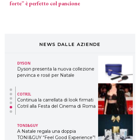
forte” è perfetto col pancione
Davines presenta cofanetti beauty
preziosi per un regalo adatto ad
ogni capello
COSMOPROF WORLDWIDE BOLOGNA
Cosmprof Worldwide Bologna
presenta THE BEAUTY &
WELLNESS CONGRESS 2022: I
NEWS DALLE AZIENDE
TEMI
DYSON
Dyson presenta la nuova collezione
pervinca e rosé per Natale
COTRIL
Continua la carrellata di look firmati
Cotril alla Festa del Cinema di Roma
TONI&GUY
A Natale regala una doppia
TONI&GUY “Feel Good Experience”!