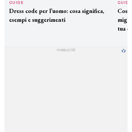
GUIDE
GUID
Dress code per l’uomo: cosa significa,
Cos'è
esempi e suggerimenti
miglio
tua c