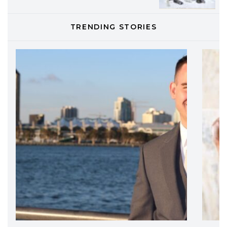
TONI&GUY
TRENDING STORIES
LABEL.M lancia la sua innovativa ed
eco-sostenibile linea di prodotti
professionali
DAVINES
Davines presenta cofanetti beauty
preziosi per un regalo adatto ad
ogni capello