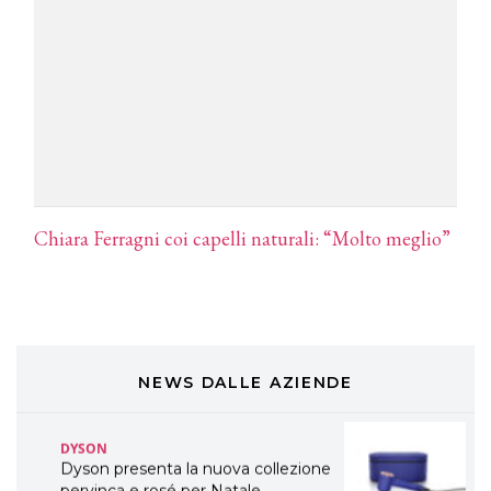
TONI&GUY
A Natale regala una doppia
TONI&GUY “Feel Good Experience”!
TONI&GUY
LABEL.M lancia la sua innovativa ed
eco-sostenibile linea di prodotti
professionali
DAVINES
Chiara Ferragni coi capelli naturali: “Molto meglio”
Davines presenta cofanetti beauty
preziosi per un regalo adatto ad
ogni capello
COSMOPROF WORLDWIDE BOLOGNA
Cosmprof Worldwide Bologna
presenta THE BEAUTY &
WELLNESS CONGRESS 2022: I
NEWS DALLE AZIENDE
TEMI
DYSON
Dyson presenta la nuova collezione
pervinca e rosé per Natale