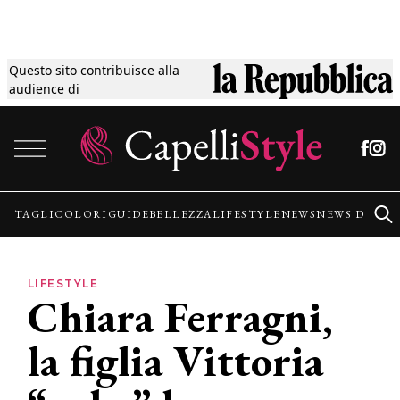
Questo sito contribuisce alla
Tagli
audience di
Vai al contenuto
Colori
Guide
TAGLI
COLORI
GUIDE
BELLEZZA
LIFESTYLE
NEWS
NEWS DALLE
Bellezza
LIFESTYLE
Chiara Ferragni,
Lifestyle
la figlia Vittoria
News