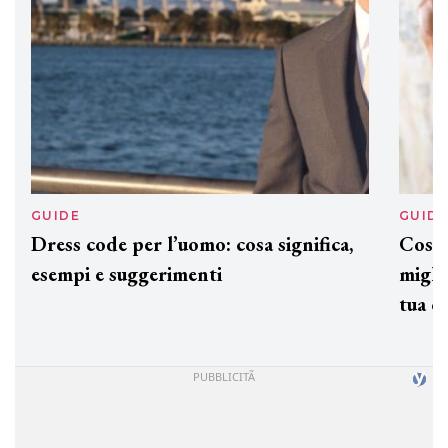
GUIDE
GUID
Dress code per l’uomo: cosa significa,
Cos'è
esempi e suggerimenti
miglio
tua c