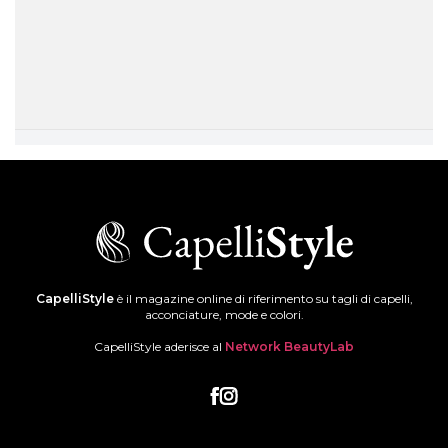
CapelliStyle
è il magazine online di riferimento su tagli di capelli,
acconciature, mode e colori.
CapelliStyle aderisce al
Network BeautyLab