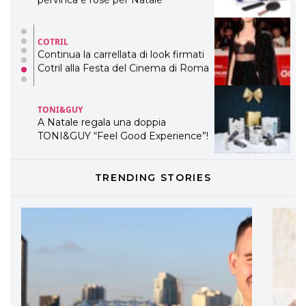
COTRIL
Continua la carrellata di look firmati
Cotril alla Festa del Cinema di Roma
TONI&GUY
A Natale regala una doppia
TONI&GUY “Feel Good Experience”!
TONI&GUY
TRENDING STORIES
LABEL.M lancia la sua innovativa ed
eco-sostenibile linea di prodotti
professionali
DAVINES
Davines presenta cofanetti beauty
preziosi per un regalo adatto ad
ogni capello