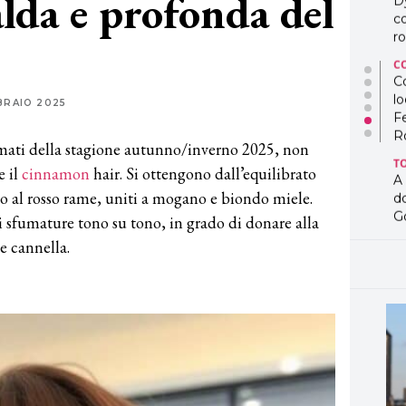
lda e profonda del
C
Co
lo
F
R
T
BRAIO 2025
A
d
amati della stagione autunno/inverno 2025, non
G
e il
cinnamon
hair. Si ottengono dall’equilibrato
T
o al rosso rame, uniti a mogano e biondo miele.
L
in
i sfumature tono su tono, in grado di donare alla
so
e cannella.
pr
D
D
co
pe
og