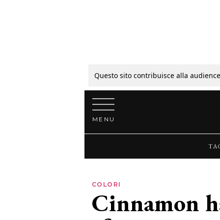
Tagli
Colori
Questo sito contribuisce alla audience
Vai al contenuto
Guide
MENU
Bellezza
TA
Lifestyle
COLORI
Cinnamon ha
News