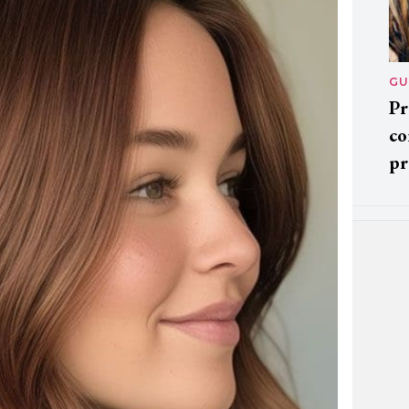
GU
Pr
co
pr