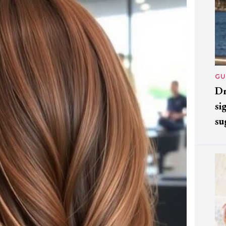
GU
Dr
si
su