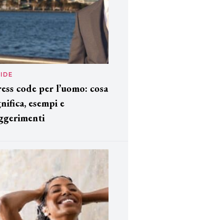
IDE
ess code per l’uomo: cosa
gnifica, esempi e
ggerimenti