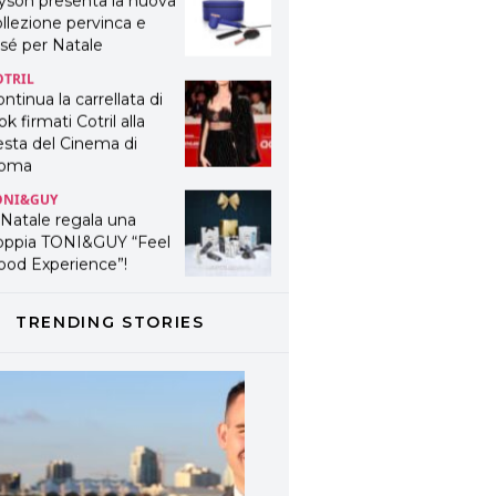
OTRIL
ntinua la carrellata di
ok firmati Cotril alla
esta del Cinema di
oma
ONI&GUY
 Natale regala una
oppia TONI&GUY “Feel
ood Experience”!
ONI&GUY
ABEL.M lancia la sua
novativa ed eco-
stenibile linea di
odotti professionali
TRENDING STORIES
AVINES
avines presenta
fanetti beauty preziosi
r un regalo adatto ad
ni capello