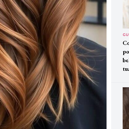
GU
Co
po
be
tu