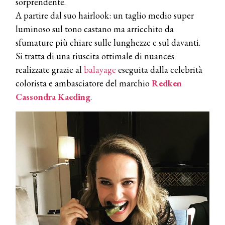
sorprendente.
A partire dal suo hairlook: un taglio medio super
luminoso sul tono castano ma arricchito da
sfumature più chiare sulle lunghezze e sul davanti.
Si tratta di una riuscita ottimale di nuances
COSMOPROF WORLDWIDE BOLOGNA
realizzate grazie al
balayage
eseguita dalla celebrità
Cosmprof Worldwide Bologna
presenta THE BEAUTY &
colorista e ambasciatore del marchio
Redken
WELLNESS CONGRESS 2022: I
Cassondra Kaeding
.
TEMI
DYSON
Dyson presenta la nuova collezione
pervinca e rosé per Natale
COTRIL
Continua la carrellata di look firmati
Cotril alla Festa del Cinema di Roma
TONI&GUY