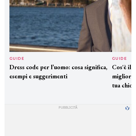
GUIDE
GUID
Dress code per l’uomo: cosa significa,
Cos'è
esempi e suggerimenti
miglio
tua c