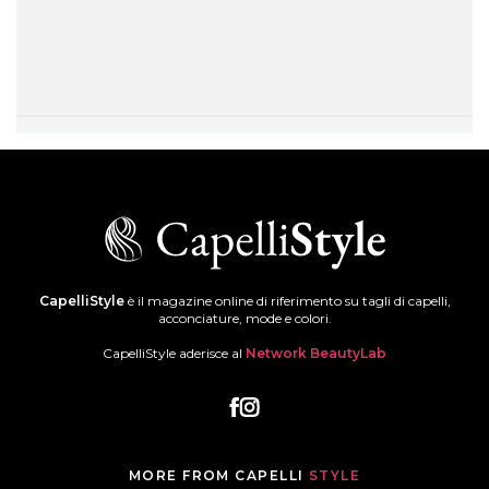
CapelliStyle
è il magazine online di riferimento su tagli di capelli,
acconciature, mode e colori.
CapelliStyle aderisce al
Network BeautyLab
MORE FROM CAPELLI
STYLE