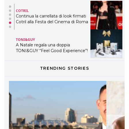
COTRIL
Continua la carrellata di look firmati
Cotril alla Festa del Cinema di Roma
TONI&GUY
A Natale regala una doppia
TONI&GUY “Feel Good Experience”!
TONI&GUY
TRENDING STORIES
LABEL.M lancia la sua innovativa ed
eco-sostenibile linea di prodotti
professionali
DAVINES
Davines presenta cofanetti beauty
preziosi per un regalo adatto ad
ogni capello