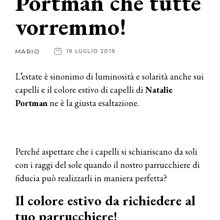
Portman che tutte
vorremmo!
News
dalle
MARIO
19 LUGLIO 2019
aziende
L’estate è sinonimo di luminosità e solarità anche sui
capelli e il colore estivo di capelli di
Natalie
Portman
ne è la giusta esaltazione.
Perché aspettare che i capelli si schiariscano da soli
con i raggi del sole quando il nostro parrucchiere di
fiducia può realizzarli in maniera perfetta?
Il colore estivo da richiedere al
tuo parrucchiere!