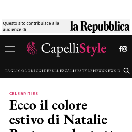
Questo sito contribuisce alla
Tagli
audience di
Vai al contenuto
Colori
Guide
TAGLI
COLORI
GUIDE
BELLEZZA
LIFESTYLE
NEWS
NEWS DALLE
Bellezza
CELEBRITIES
Ecco il colore
Lifestyle
estivo di Natalie
News