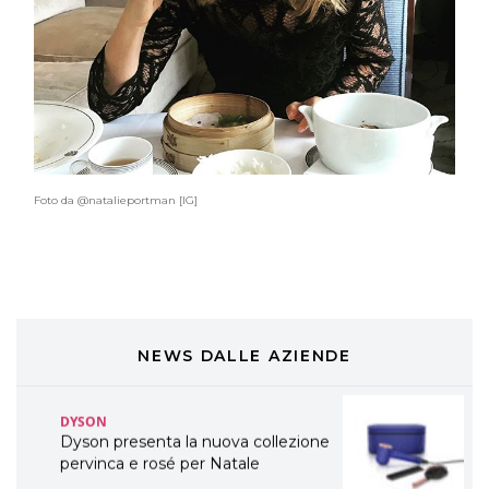
A Natale regala una doppia
TONI&GUY “Feel Good Experience”!
TONI&GUY
LABEL.M lancia la sua innovativa ed
eco-sostenibile linea di prodotti
professionali
DAVINES
Foto da @natalieportman [IG]
Davines presenta cofanetti beauty
preziosi per un regalo adatto ad
ogni capello
COSMOPROF WORLDWIDE BOLOGNA
Cosmprof Worldwide Bologna
presenta THE BEAUTY &
WELLNESS CONGRESS 2022: I
NEWS DALLE AZIENDE
TEMI
DYSON
Dyson presenta la nuova collezione
pervinca e rosé per Natale