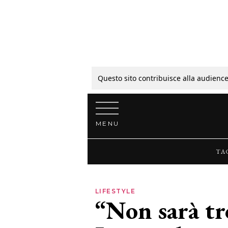
Tagli
Colori
Questo sito contribuisce alla audience
Vai al contenuto
Guide
MENU
Bellezza
TA
Lifestyle
LIFESTYLE
“Non sarà tr
News