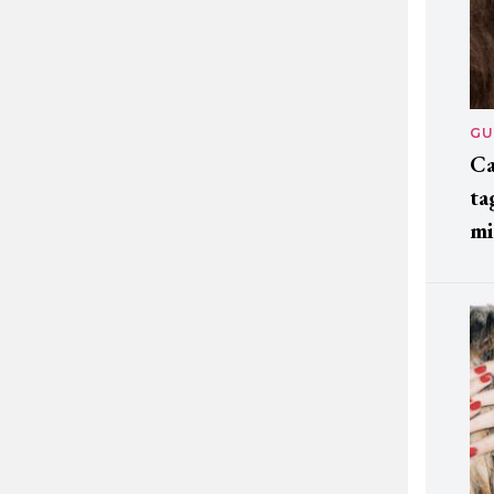
GU
Ca
ta
mi