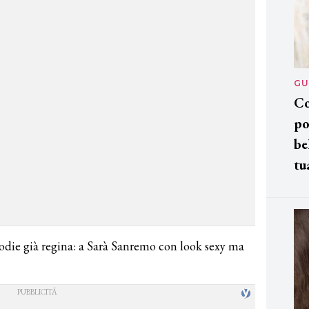
GU
Co
po
be
tu
odie già regina: a Sarà Sanremo con look sexy ma