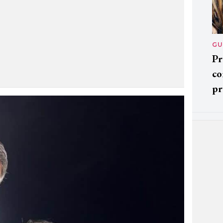
GU
Pr
co
pr