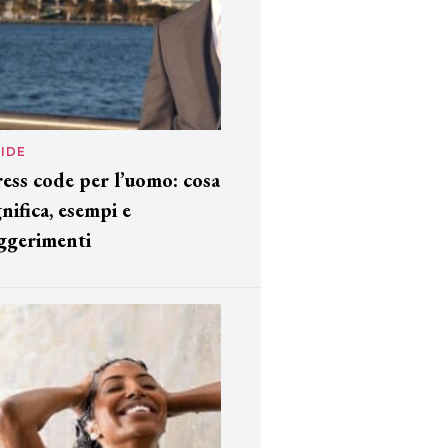
IDE
ess code per l’uomo: cosa
gnifica, esempi e
ggerimenti