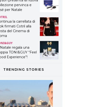
yson presenta la nuova
llezione pervinca e
sé per Natale
OTRIL
ntinua la carrellata di
ok firmati Cotril alla
esta del Cinema di
oma
ONI&GUY
 Natale regala una
oppia TONI&GUY “Feel
ood Experience”!
ONI&GUY
ABEL.M lancia la sua
TRENDING STORIES
novativa ed eco-
stenibile linea di
odotti professionali
AVINES
avines presenta
fanetti beauty preziosi
r un regalo adatto ad
ni capello