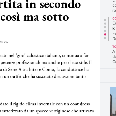
rtita in secondo
D
co
 così ma sotto
ro
C
Co
lo
F
R
2024
T
A
ato nel ‘giro’ calcistico italiano, continua a far
d
petenze professionali ma anche per il suo stile. Il
G
a di Serie A tra Inter e Como, la conduttrice ha
T
L
con un
outfit
che ha suscitato discussioni tanto
in
so
pr
D
D
fidato il rigido clima invernale con un
coat dress
co
aratterizzato da un spacco vertiginoso che arrivava
pe
og