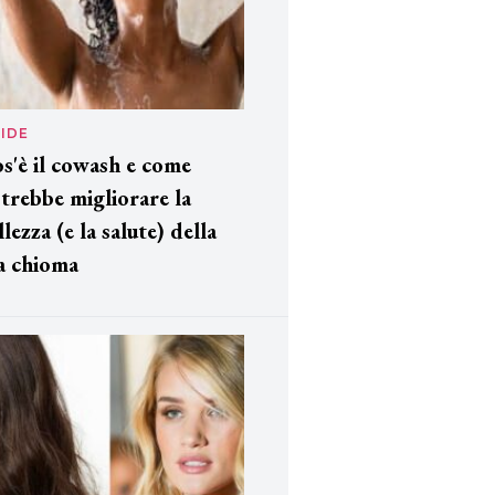
IDE
s'è il cowash e come
trebbe migliorare la
llezza (e la salute) della
a chioma