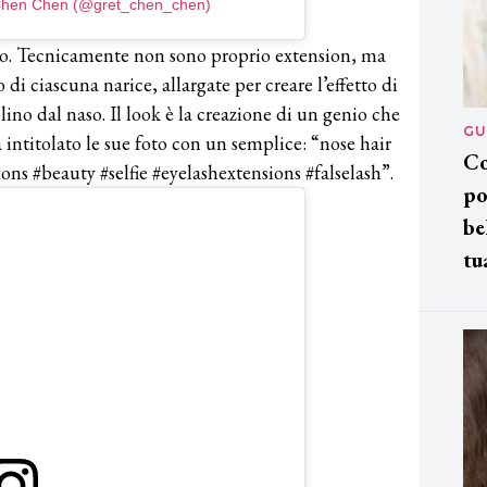
tChen Chen (@gret_chen_chen)
aso. Tecnicamente non sono proprio extension, ma
 di ciascuna narice, allargate per creare l’effetto di
ino dal naso. Il look è la creazione di un genio che
GU
ntitolato le sue foto con un semplice: “nose hair
Co
ons #beauty #selfie #eyelashextensions #falselash”.
po
be
tu