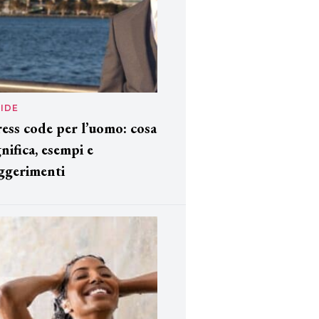
IDE
ess code per l’uomo: cosa
gnifica, esempi e
ggerimenti