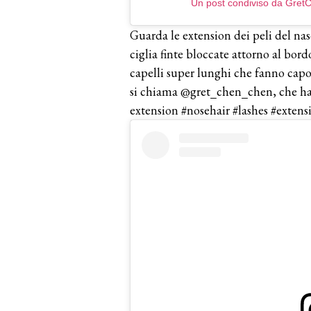
Un post condiviso da Gre
Guarda le extension dei peli del n
ciglia finte bloccate attorno al bordo
capelli super lunghi che fanno capol
si chiama @gret_chen_chen, che ha i
extension #nosehair #lashes #extensi