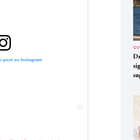
GU
Dr
o post su Instagram
si
su