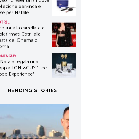
yson presenta la nuova
llezione pervinca e
sé per Natale
OTRIL
ntinua la carrellata di
ok firmati Cotril alla
esta del Cinema di
oma
ONI&GUY
 Natale regala una
oppia TONI&GUY “Feel
ood Experience”!
ONI&GUY
ABEL.M lancia la sua
TRENDING STORIES
novativa ed eco-
stenibile linea di
odotti professionali
AVINES
avines presenta
fanetti beauty preziosi
r un regalo adatto ad
ni capello