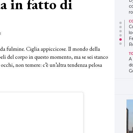
a in fatto di
D
co
ro
C
Co
lo
2
F
R
 da fulmine. Ciglia appiccicose. Il mondo della
T
 peli del corpo in questo momento, ma se sei stanco
A
oi occhi, non temere: c’è un’altra tendenza pelosa
d
G
T
L
in
so
pr
D
D
co
pe
og