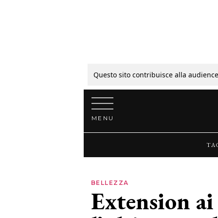
Tagli
Colori
Questo sito contribuisce alla audience
Vai al contenuto
Guide
MENU
Bellezza
TA
Lifestyle
BELLEZZA
Extension ai 
News