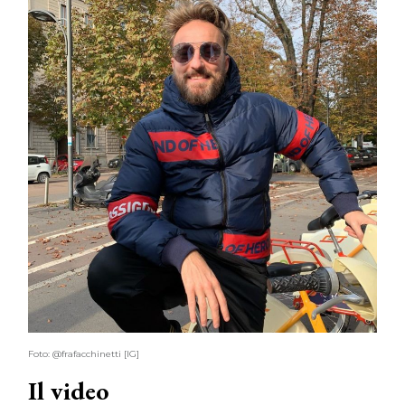
Foto: @frafacchinetti [IG]
Il video