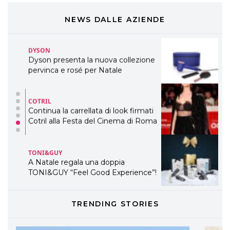
presenta THE BEAUTY &
WELLNESS CONGRESS 2022: I
NEWS DALLE AZIENDE
TEMI
DYSON
Dyson presenta la nuova collezione
pervinca e rosé per Natale
COTRIL
Continua la carrellata di look firmati
Cotril alla Festa del Cinema di Roma
TONI&GUY
A Natale regala una doppia
TONI&GUY “Feel Good Experience”!
TONI&GUY
TRENDING STORIES
LABEL.M lancia la sua innovativa ed
eco-sostenibile linea di prodotti
professionali