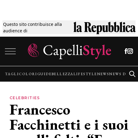
Questo sito contribuisce alla
Tagli
audience di
Vai al contenuto
Colori
Guide
TAGLI
COLORI
GUIDE
BELLEZZA
LIFESTYLE
NEWS
NEWS DALLE
Bellezza
CELEBRITIES
Francesco
Lifestyle
Facchinetti e i suoi
News