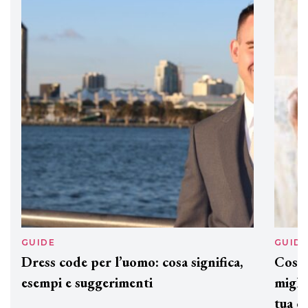
DAVINES
Davines presenta cofanetti beauty
preziosi per un regalo adatto ad
ogni capello
GUIDE
GUID
Dress code per l’uomo: cosa significa,
Cos'è
esempi e suggerimenti
miglio
tua c