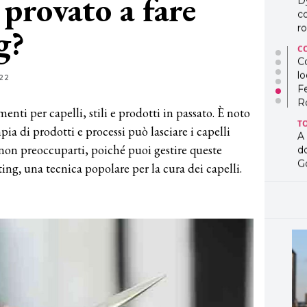
 provato a fare
D
co
g?
ro
C
Co
lo
22
F
R
menti per capelli, stili e prodotti in passato. È noto
T
ia di prodotti e processi può lasciare i capelli
A
on preoccuparti, poiché puoi gestire queste
d
G
ting
,
una tecnica popolare per la cura dei capelli.
T
L
in
so
pr
D
D
co
pe
og