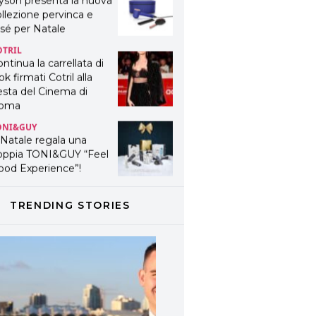
yson presenta la nuova
llezione pervinca e
sé per Natale
OTRIL
ntinua la carrellata di
ok firmati Cotril alla
esta del Cinema di
oma
ONI&GUY
 Natale regala una
oppia TONI&GUY “Feel
ood Experience”!
ONI&GUY
ABEL.M lancia la sua
TRENDING STORIES
novativa ed eco-
stenibile linea di
odotti professionali
AVINES
avines presenta
fanetti beauty preziosi
r un regalo adatto ad
ni capello