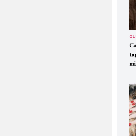
GU
Ca
ta
mi