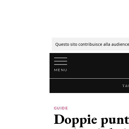
Tagli
Colori
Questo sito contribuisce alla audience
Vai al contenuto
Guide
MENU
Bellezza
TA
Lifestyle
GUIDE
Doppie punte
News