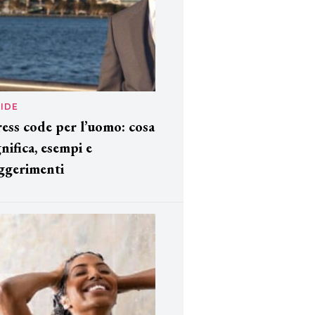
IDE
ess code per l’uomo: cosa
gnifica, esempi e
ggerimenti