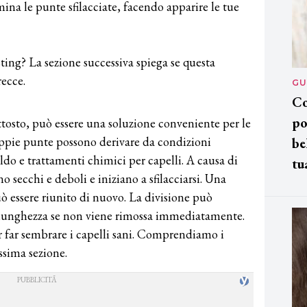
mina le punte sfilacciate, facendo apparire le tue
ting? La sezione successiva spiega se questa
ecce.
GU
Co
po
ttosto, può essere una soluzione conveniente per le
ppie punte possono derivare da condizioni
be
ldo e trattamenti chimici per capelli. A causa di
tu
no secchi e deboli e iniziano a sfilacciarsi. Una
può essere riunito di nuovo. La divisione può
à lunghezza se non viene rimossa immediatamente.
r far sembrare i capelli sani. Comprendiamo i
ssima sezione.