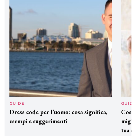
DAVINES
Davines presenta cofanetti beauty
preziosi per un regalo adatto ad
ogni capello
GUIDE
GUID
Dress code per l’uomo: cosa significa,
Cos'è
esempi e suggerimenti
miglio
tua c