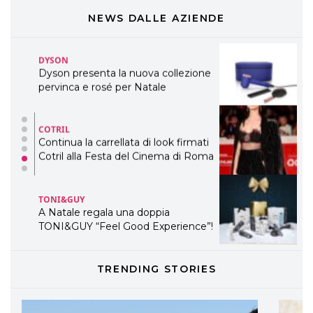
presenta THE BEAUTY &
WELLNESS CONGRESS 2022: I
NEWS DALLE AZIENDE
TEMI
DYSON
Dyson presenta la nuova collezione
pervinca e rosé per Natale
COTRIL
Continua la carrellata di look firmati
Cotril alla Festa del Cinema di Roma
TONI&GUY
A Natale regala una doppia
TONI&GUY “Feel Good Experience”!
TONI&GUY
TRENDING STORIES
LABEL.M lancia la sua innovativa ed
eco-sostenibile linea di prodotti
professionali