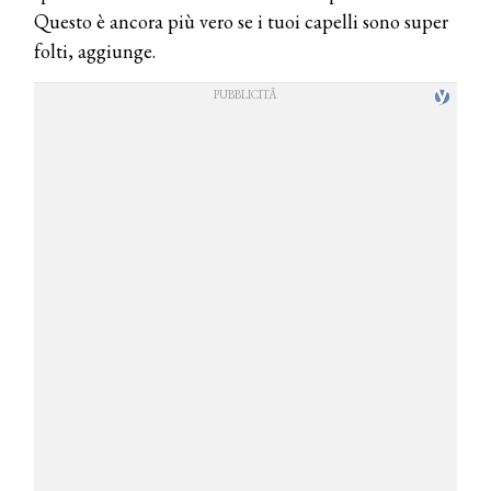
Questo è ancora più vero se i tuoi capelli sono super
folti, aggiunge.
COSMOPROF WORLDWIDE BOLOGNA
Cosmprof Worldwide Bologna
presenta THE BEAUTY &
WELLNESS CONGRESS 2022: I
TEMI
DYSON
Dyson presenta la nuova collezione
pervinca e rosé per Natale