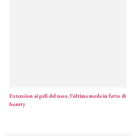
COTRIL
Continua la carrellata di look firmati
Cotril alla Festa del Cinema di Roma
TONI&GUY
A Natale regala una doppia
TONI&GUY “Feel Good Experience”!
TONI&GUY
LABEL.M lancia la sua innovativa ed
eco-sostenibile linea di prodotti
professionali
Extension ai peli del naso, l’ultima moda in fatto di
DAVINES
beauty
Davines presenta cofanetti beauty
preziosi per un regalo adatto ad
ogni capello
COSMOPROF WORLDWIDE BOLOGNA
Cosmprof Worldwide Bologna