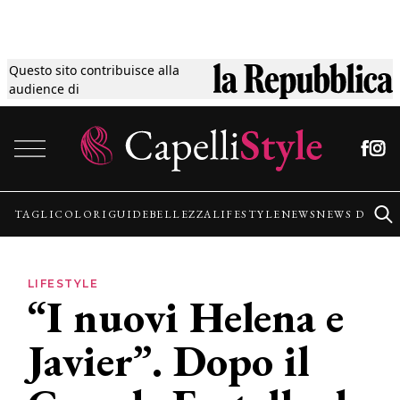
Questo sito contribuisce alla
Tagli
audience di
Vai al contenuto
Colori
Guide
TAGLI
COLORI
GUIDE
BELLEZZA
LIFESTYLE
NEWS
NEWS DALLE
Bellezza
LIFESTYLE
“I nuovi Helena e
Lifestyle
Javier”. Dopo il
News