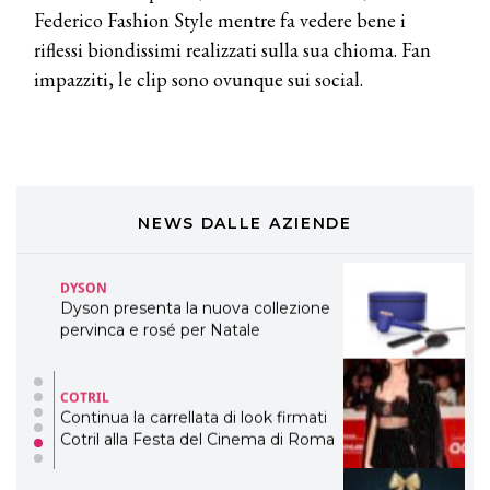
ogni capello
Federico Fashion Style mentre fa vedere bene i
riflessi biondissimi realizzati sulla sua chioma. Fan
COSMOPROF WORLDWIDE BOLOGNA
Cosmprof Worldwide Bologna
impazziti, le clip sono ovunque sui social.
presenta THE BEAUTY &
WELLNESS CONGRESS 2022: I
TEMI
DYSON
Dyson presenta la nuova collezione
pervinca e rosé per Natale
NEWS DALLE AZIENDE
COTRIL
Continua la carrellata di look firmati
Cotril alla Festa del Cinema di Roma
TONI&GUY
A Natale regala una doppia
TONI&GUY “Feel Good Experience”!