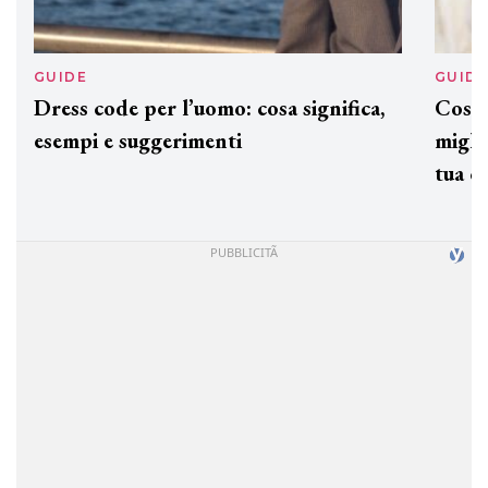
GUIDE
GUID
Dress code per l’uomo: cosa significa,
Cos'è
esempi e suggerimenti
miglio
tua c