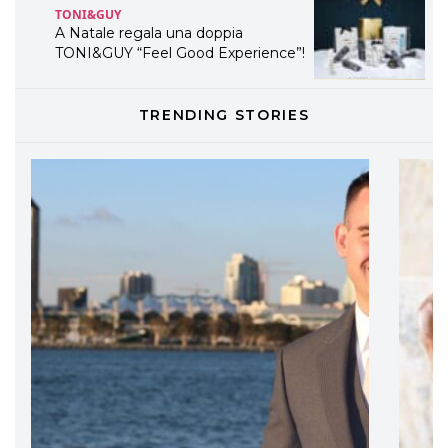
TONI&GUY
LABEL.M lancia la sua innovativa ed
eco-sostenibile linea di prodotti
professionali
DAVINES
TRENDING STORIES
Davines presenta cofanetti beauty
preziosi per un regalo adatto ad
ogni capello