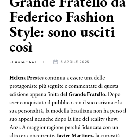
Grande Fratello da
Federico Fashion
News
Style: sono usciti
dalle
aziende
così
FLAVIACAPELLI
5 APRILE 2025
Helena Prestes
continua a essere una delle
protagoniste più seguite e commentate di questa
edizione appena finita del
Grande Fratello.
Dopo
aver conquistato il pubblico con il suo carisma e la
sua personalità, la modella brasiliana non ha perso il
suo appeal neanche dopo la fine del reality show.
Anzi. A maggior ragione perché fidanzata con un
altro ex concorrente,
Javier Martinez
, la curiosità