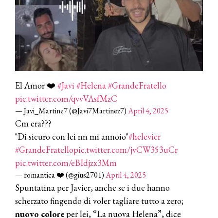
DYSON
Dyson presenta la nuova collezione
pervinca e rosé per Natale
COTRIL
Continua la carrellata di look firmati
Cotril alla Festa del Cinema di Roma
El Amor ❤️
#Javi
#Helena
#GrandeFratello
pic.twitter.com/qvvVAsfMzC
TONI&GUY
— Javi_Martine7 (@Javi7Martinez7)
April 4, 2025
A Natale regala una doppia
Cm era???
TONI&GUY “Feel Good Experience”!
"Di sicuro con lei nn mi annoio"
#helevier
#GrandeFratello
pic.twitter.com/jvCW353uCr
TONI&GUY
LABEL.M lancia la sua innovativa ed
pic.twitter.com/eBIdjzx3Mm
eco-sostenibile linea di prodotti
— romantica ❤️ (@gius2701)
April 4, 2025
professionali
Spuntatina per Javier, anche se i due hanno
DAVINES
scherzato fingendo di voler tagliare tutto a zero;
Davines presenta cofanetti beauty
nuovo colore
per lei, “La nuova Helena”, dice
preziosi per un regalo adatto ad