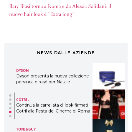
Ilary Blasi torna a Roma e da Alessia Solidani: il
DAVINES
nuovo hair look è “Extra long”
Davines presenta cofanetti beauty
preziosi per un regalo adatto ad
ogni capello
COSMOPROF WORLDWIDE BOLOGNA
Cosmprof Worldwide Bologna
presenta THE BEAUTY &
WELLNESS CONGRESS 2022: I
NEWS DALLE AZIENDE
TEMI
DYSON
Dyson presenta la nuova collezione
pervinca e rosé per Natale
COTRIL
Continua la carrellata di look firmati
Cotril alla Festa del Cinema di Roma
TONI&GUY