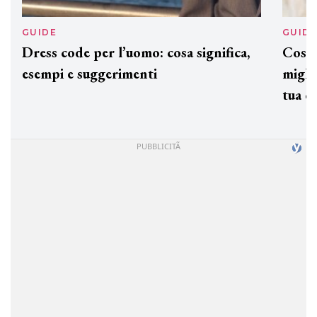
GUIDE
GUID
Dress code per l’uomo: cosa significa,
Cos'è
esempi e suggerimenti
miglio
tua c