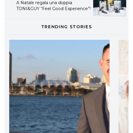
A Natale regala una doppia
TONI&GUY “Feel Good Experience”!
TONI&GUY
TRENDING STORIES
LABEL.M lancia la sua innovativa ed
eco-sostenibile linea di prodotti
professionali
DAVINES
Davines presenta cofanetti beauty
preziosi per un regalo adatto ad
ogni capello