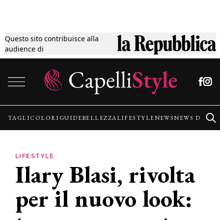
Questo sito contribuisce alla
Tagli
audience di
Vai al contenuto
Colori
Guide
TAGLI
COLORI
GUIDE
BELLEZZA
LIFESTYLE
NEWS
NEWS DALLE
Bellezza
LIFESTYLE
Ilary Blasi, rivolta
Lifestyle
per il nuovo look:
News