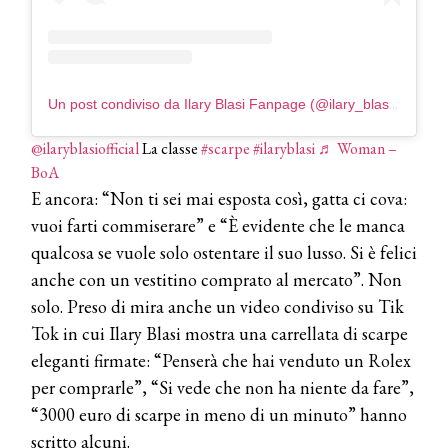
presenta THE BEAUTY &
WELLNESS CONGRESS 2022: I
TEMI
DYSON
Un post condiviso da Ilary Blasi Fanpage (@ilary_blasi_fanpage)
Dyson presenta la nuova collezione
pervinca e rosé per Natale
@ilaryblasiofficial
La classe
#scarpe
#ilaryblasi
♬ Woman –
BoA
COTRIL
E ancora: “Non ti sei mai esposta così, gatta ci cova:
Continua la carrellata di look firmati
vuoi farti commiserare” e “È evidente che le manca
Cotril alla Festa del Cinema di Roma
qualcosa se vuole solo ostentare il suo lusso. Si è felici
anche con un vestitino comprato al mercato”. Non
TONI&GUY
solo. Preso di mira anche un video condiviso su Tik
A Natale regala una doppia
TONI&GUY “Feel Good Experience”!
Tok in cui Ilary Blasi mostra una carrellata di scarpe
eleganti firmate: “Penserà che hai venduto un Rolex
TONI&GUY
per comprarle”, “Si vede che non ha niente da fare”,
LABEL.M lancia la sua innovativa ed
“3000 euro di scarpe in meno di un minuto” hanno
eco-sostenibile linea di prodotti
professionali
scritto alcuni.