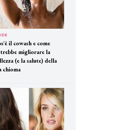
IDE
s'è il cowash e come
trebbe migliorare la
llezza (e la salute) della
a chioma