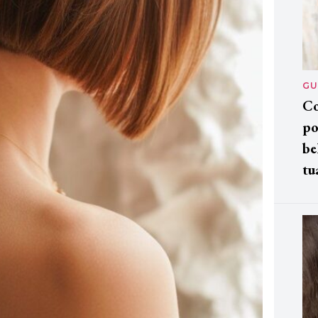
GU
Co
po
be
tu