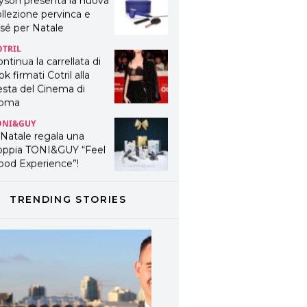
yson presenta la nuova
llezione pervinca e
sé per Natale
OTRIL
ntinua la carrellata di
ok firmati Cotril alla
esta del Cinema di
oma
ONI&GUY
 Natale regala una
oppia TONI&GUY “Feel
ood Experience”!
ONI&GUY
ABEL.M lancia la sua
TRENDING STORIES
novativa ed eco-
stenibile linea di
odotti professionali
AVINES
avines presenta
fanetti beauty preziosi
r un regalo adatto ad
ni capello