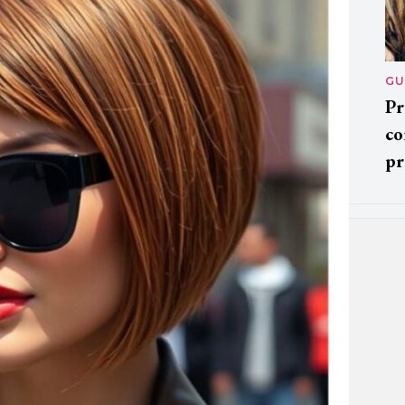
GU
Pr
co
pr