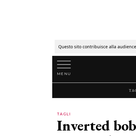
Tagli
Colori
Questo sito contribuisce alla audience
Vai al contenuto
Guide
MENU
Bellezza
TA
Lifestyle
TAGLI
Inverted bob
News