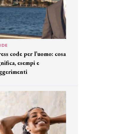
IDE
ess code per l’uomo: cosa
gnifica, esempi e
ggerimenti