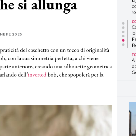
he si allunga
D
co
ro
C
Co
lo
EMBRE 2025
F
R
praticità del caschetto con un tocco di originalità
T
b, con la sua simmetria perfetta, a chi viene
A
parte anteriore, creando una silhouette geometrica
d
G
parlando dell’
inverted
bob, che spopolerà per la
T
L
in
so
pr
D
D
co
pe
og