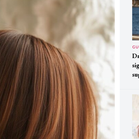
GU
Dr
si
su