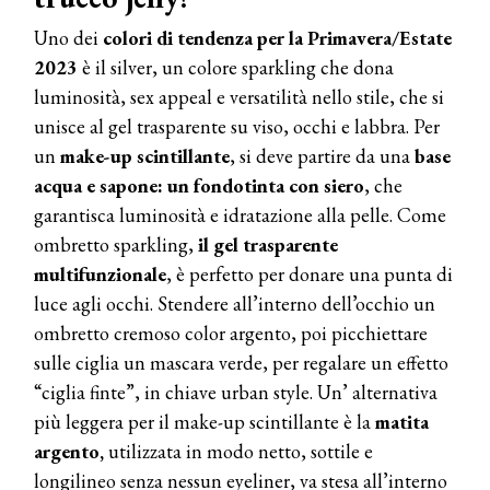
Uno dei
colori di tendenza per la Primavera/Estate
2023
è il silver, un colore sparkling che dona
luminosità, sex appeal e versatilità nello stile, che si
unisce al gel trasparente su viso, occhi e labbra. Per
un
make-up scintillante
, si deve partire da una
base
acqua e sapone:
un fondotinta con siero
, che
garantisca luminosità e idratazione alla pelle. Come
ombretto sparkling,
il gel trasparente
multifunzionale
, è perfetto per donare una punta di
luce agli occhi. Stendere all’interno dell’occhio un
ombretto cremoso color argento, poi picchiettare
sulle ciglia un mascara verde, per regalare un effetto
“ciglia finte”, in chiave urban style. Un’ alternativa
più leggera per il make-up scintillante è la
matita
argento,
utilizzata in modo netto, sottile e
longilineo senza nessun eyeliner, va stesa all’interno