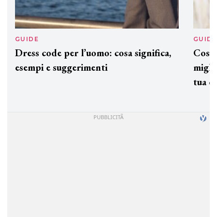
GUIDE
GUID
Dress code per l’uomo: cosa significa,
Cos'è
esempi e suggerimenti
miglio
tua c