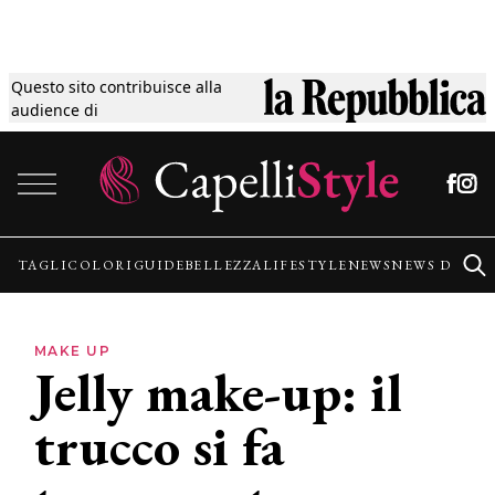
Questo sito contribuisce alla
Tagli
audience di
Vai al contenuto
Colori
Guide
TAGLI
COLORI
GUIDE
BELLEZZA
LIFESTYLE
NEWS
NEWS DALLE
Bellezza
MAKE UP
Jelly make-up: il
Lifestyle
trucco si fa
News