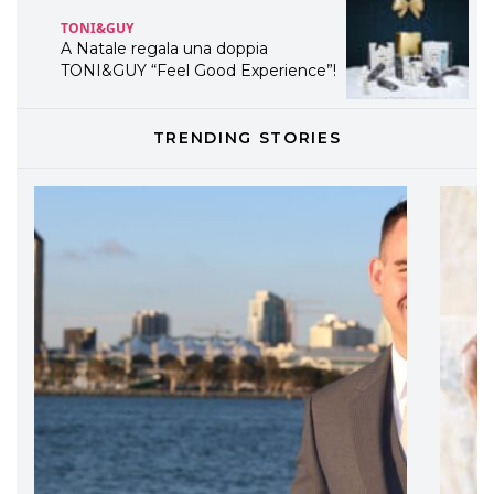
TONI&GUY
A Natale regala una doppia
TONI&GUY “Feel Good Experience”!
TONI&GUY
TRENDING STORIES
LABEL.M lancia la sua innovativa ed
eco-sostenibile linea di prodotti
professionali
DAVINES
Davines presenta cofanetti beauty
preziosi per un regalo adatto ad
ogni capello