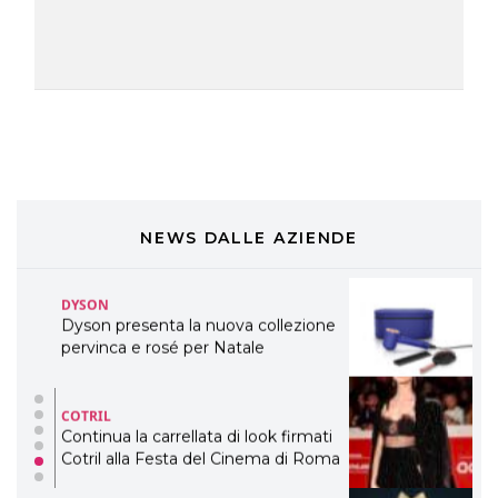
eco-sostenibile linea di prodotti
professionali
DAVINES
Davines presenta cofanetti beauty
preziosi per un regalo adatto ad
ogni capello
COSMOPROF WORLDWIDE BOLOGNA
Cosmprof Worldwide Bologna
presenta THE BEAUTY &
WELLNESS CONGRESS 2022: I
NEWS DALLE AZIENDE
TEMI
DYSON
Dyson presenta la nuova collezione
pervinca e rosé per Natale
COTRIL
Continua la carrellata di look firmati
Cotril alla Festa del Cinema di Roma