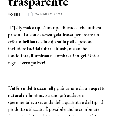
trasparente
News
YOBEE
24 MARZO 2023
dalle
Il “
jelly make-up
” è un tipo di trucco che utilizza
aziende
prodotti a consistenza gelatinosa
per creare un
effetto brillante e lucido sulla pelle
: possono
includere
lucidalabbra
e
blush
, ma anche
fondotinta,
illuminanti
e
ombretti in gel
. Unica
regola:
zero polveri!
L’
effetto del trucco jelly
può variare da un
aspetto
naturale e luminoso
a uno più audace e
sperimentale, a seconda della quantità e del tipo di
prodotto utilizzato. È possibile anche combinare