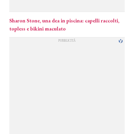
Sharon Stone, una dea in piscina: capelli raccolti,
topless e bikini maculato
COSMOPROF WORLDWIDE BOLOGNA
Cosmprof Worldwide Bologna
presenta THE BEAUTY &
WELLNESS CONGRESS 2022: I
TEMI
DYSON
Dyson presenta la nuova collezione
pervinca e rosé per Natale