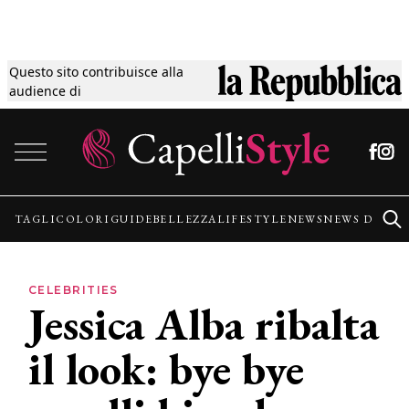
Questo sito contribuisce alla
Tagli
audience di
Vai al contenuto
Colori
Guide
TAGLI
COLORI
GUIDE
BELLEZZA
LIFESTYLE
NEWS
NEWS DALLE
Bellezza
CELEBRITIES
Jessica Alba ribalta
Lifestyle
il look: bye bye
News