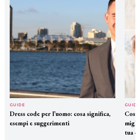
DAVINES
Davines presenta cofanetti beauty
preziosi per un regalo adatto ad
ogni capello
GUIDE
GUID
Dress code per l’uomo: cosa significa,
Cos'è
esempi e suggerimenti
miglio
tua c