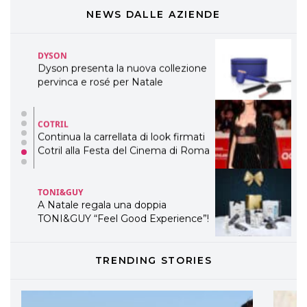
presenta THE BEAUTY &
WELLNESS CONGRESS 2022: I
NEWS DALLE AZIENDE
TEMI
DYSON
Dyson presenta la nuova collezione
pervinca e rosé per Natale
COTRIL
Continua la carrellata di look firmati
Cotril alla Festa del Cinema di Roma
TONI&GUY
A Natale regala una doppia
TONI&GUY “Feel Good Experience”!
TONI&GUY
TRENDING STORIES
LABEL.M lancia la sua innovativa ed
eco-sostenibile linea di prodotti
professionali