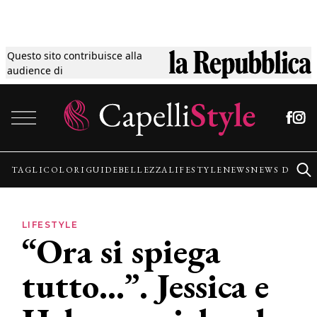
Questo sito contribuisce alla
Tagli
audience di
Vai al contenuto
Colori
Guide
TAGLI
COLORI
GUIDE
BELLEZZA
LIFESTYLE
NEWS
NEWS DALLE
Bellezza
LIFESTYLE
“Ora si spiega
Lifestyle
tutto…”. Jessica e
News