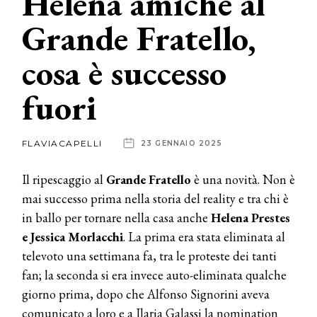
Helena amiche al
Grande Fratello,
News
cosa è successo
dalle
aziende
fuori
FLAVIACAPELLI
23 GENNAIO 2025
Il ripescaggio al
Grande Fratello
è una novità. Non è
mai successo prima nella storia del reality e tra chi è
in ballo per tornare nella casa anche
Helena Prestes
e Jessica Morlacchi
. La prima era stata eliminata al
televoto una settimana fa, tra le proteste dei tanti
fan; la seconda si era invece auto-eliminata qualche
giorno prima, dopo che Alfonso Signorini aveva
comunicato a loro e a Ilaria Galassi la nomination