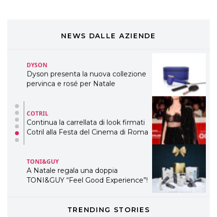
COSMOPROF WORLDWIDE BOLOGNA
Cosmprof Worldwide Bologna
presenta THE BEAUTY &
WELLNESS CONGRESS 2022: I
NEWS DALLE AZIENDE
TEMI
DYSON
Dyson presenta la nuova collezione
pervinca e rosé per Natale
COTRIL
Continua la carrellata di look firmati
Cotril alla Festa del Cinema di Roma
TONI&GUY
A Natale regala una doppia
TONI&GUY “Feel Good Experience”!
TONI&GUY
TRENDING STORIES
LABEL.M lancia la sua innovativa ed