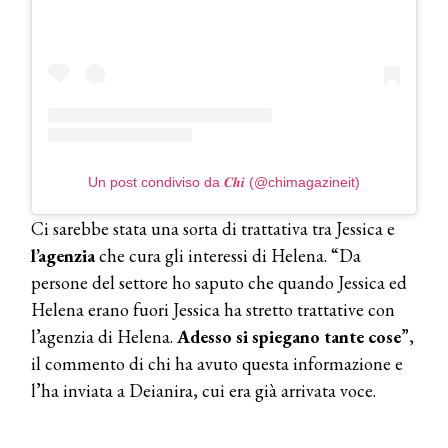
Dyson presenta la nuova collezione
pervinca e rosé per Natale
COTRIL
Continua la carrellata di look firmati
Cotril alla Festa del Cinema di Roma
Un post condiviso da 𝑪𝒉𝒊 (@chimagazineit)
TONI&GUY
A Natale regala una doppia
TONI&GUY “Feel Good Experience”!
Ci sarebbe stata una sorta di trattativa tra Jessica e
l’agenzia
che cura gli interessi di Helena. “Da
TONI&GUY
persone del settore ho saputo che quando Jessica ed
LABEL.M lancia la sua innovativa ed
Helena erano fuori Jessica ha stretto trattative con
eco-sostenibile linea di prodotti
professionali
l’agenzia di Helena.
Adesso si spiegano tante cose
”,
il commento di chi ha avuto questa informazione e
DAVINES
l’ha inviata a Deianira, cui era già arrivata voce.
Davines presenta cofanetti beauty
preziosi per un regalo adatto ad
ogni capello