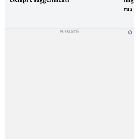
tua c