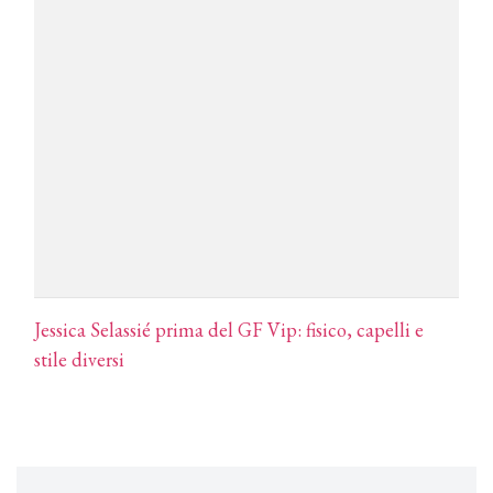
COTRIL
Continua la carrellata di look firmati
Cotril alla Festa del Cinema di Roma
TONI&GUY
A Natale regala una doppia
TONI&GUY “Feel Good Experience”!
TONI&GUY
LABEL.M lancia la sua innovativa ed
eco-sostenibile linea di prodotti
professionali
Jessica Selassié prima del GF Vip: fisico, capelli e
DAVINES
stile diversi
Davines presenta cofanetti beauty
preziosi per un regalo adatto ad
ogni capello
COSMOPROF WORLDWIDE BOLOGNA
Cosmprof Worldwide Bologna
presenta THE BEAUTY &