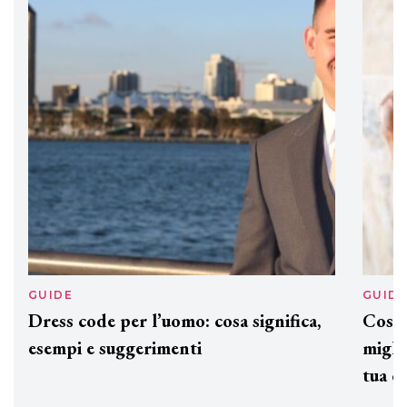
DAVINES
Davines presenta cofanetti beauty
preziosi per un regalo adatto ad
ogni capello
GUIDE
GUID
Dress code per l’uomo: cosa significa,
Cos'è
esempi e suggerimenti
miglio
tua c