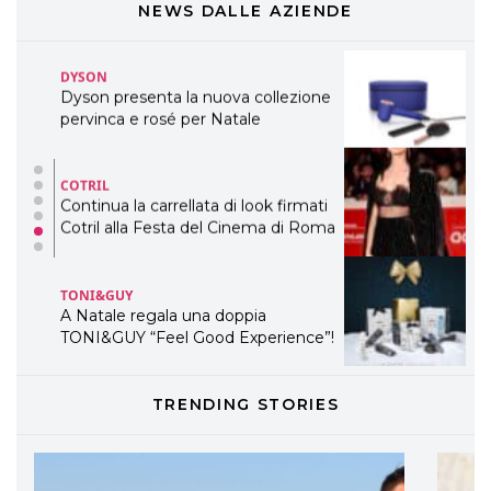
WELLNESS CONGRESS 2022: I
NEWS DALLE AZIENDE
TEMI
DYSON
Dyson presenta la nuova collezione
pervinca e rosé per Natale
COTRIL
Continua la carrellata di look firmati
Cotril alla Festa del Cinema di Roma
TONI&GUY
A Natale regala una doppia
TONI&GUY “Feel Good Experience”!
TONI&GUY
TRENDING STORIES
LABEL.M lancia la sua innovativa ed
eco-sostenibile linea di prodotti
professionali