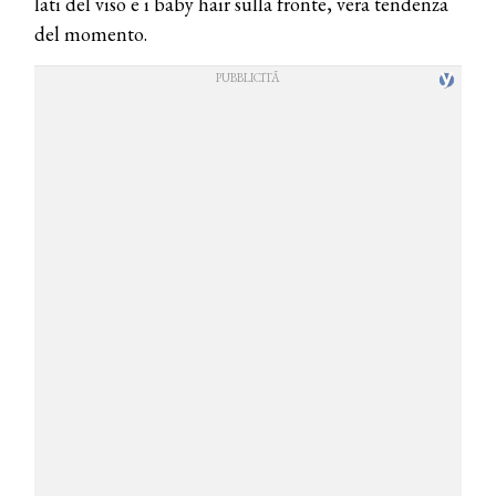
lati del viso e i baby hair sulla fronte, vera tendenza
del momento.
COSMOPROF WORLDWIDE BOLOGNA
Cosmprof Worldwide Bologna
presenta THE BEAUTY &
WELLNESS CONGRESS 2022: I
TEMI
DYSON
Dyson presenta la nuova collezione
pervinca e rosé per Natale