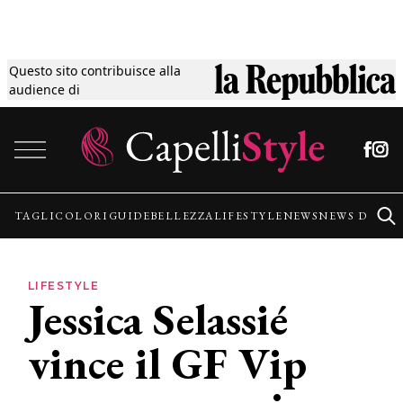
Questo sito contribuisce alla
Tagli
audience di
Vai al contenuto
Colori
Guide
TAGLI
COLORI
GUIDE
BELLEZZA
LIFESTYLE
NEWS
NEWS DALLE
Bellezza
LIFESTYLE
Jessica Selassié
Lifestyle
vince il GF Vip
News