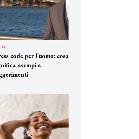
IDE
ess code per l’uomo: cosa
gnifica, esempi e
ggerimenti