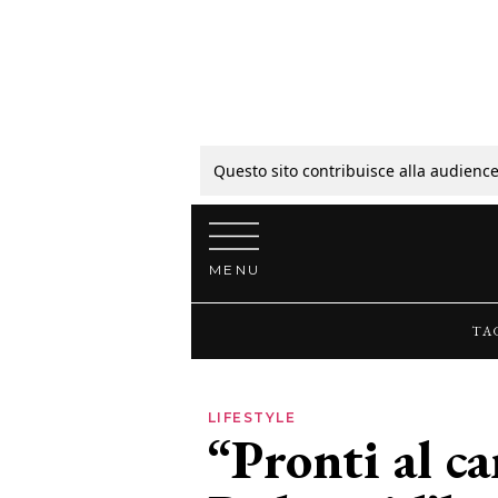
Tagli
Colori
Questo sito contribuisce alla audience
Vai al contenuto
Guide
MENU
Bellezza
TA
Lifestyle
LIFESTYLE
“Pronti al c
News