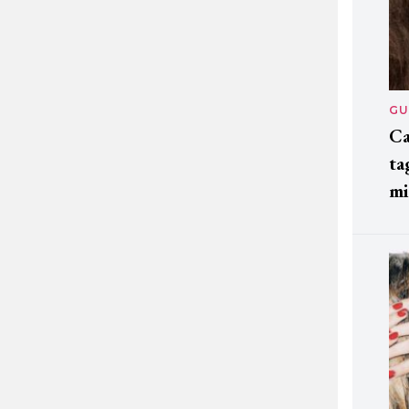
GU
Ca
ta
mi