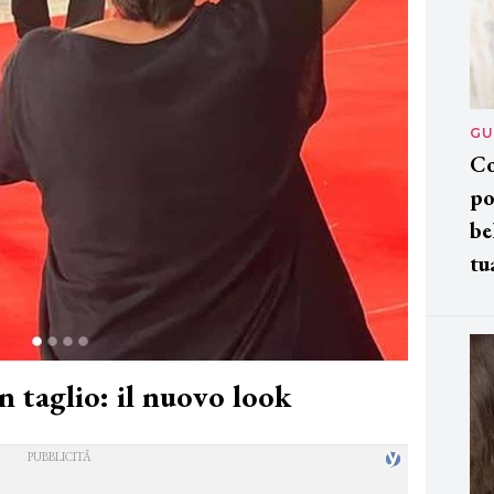
GU
Co
po
be
tu
n taglio: il nuovo look