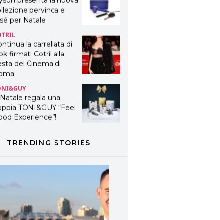
yson presenta la nuova
llezione pervinca e
sé per Natale
OTRIL
ntinua la carrellata di
ok firmati Cotril alla
esta del Cinema di
oma
ONI&GUY
 Natale regala una
oppia TONI&GUY “Feel
ood Experience”!
ONI&GUY
ABEL.M lancia la sua
TRENDING STORIES
novativa ed eco-
stenibile linea di
odotti professionali
AVINES
avines presenta
fanetti beauty preziosi
r un regalo adatto ad
ni capello