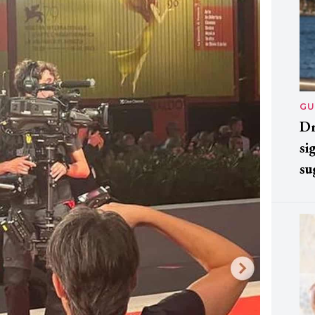
GU
Dr
si
su