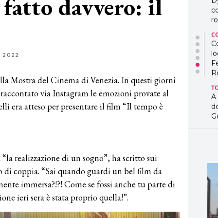
 fatto davvero: il
D
co
ro
C
Co
lo
E 2022
F
R
alla Mostra del Cinema di Venezia. In questi giorni
T
 raccontato via Instagram le emozioni provate al
A
lli era atteso per presentare il film “Il tempo è
d
G
T
L
in
a “la realizzazione di un sogno”, ha scritto sui
so
pr
o di coppia. “Sai quando guardi un bel film da
D
amente immersa?!?! Come se fossi anche tu parte di
D
one ieri sera è stata proprio quella!”.
co
pe
og