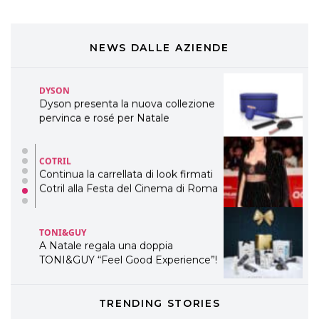
COSMOPROF WORLDWIDE BOLOGNA
Cosmprof Worldwide Bologna
presenta THE BEAUTY &
WELLNESS CONGRESS 2022: I
NEWS DALLE AZIENDE
TEMI
DYSON
Dyson presenta la nuova collezione
pervinca e rosé per Natale
COTRIL
Continua la carrellata di look firmati
Cotril alla Festa del Cinema di Roma
TONI&GUY
A Natale regala una doppia
TONI&GUY “Feel Good Experience”!
TONI&GUY
TRENDING STORIES
LABEL.M lancia la sua innovativa ed