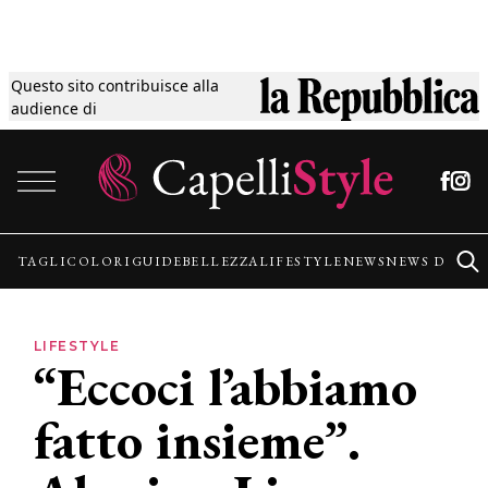
Questo sito contribuisce alla
Tagli
audience di
Vai al contenuto
Colori
Guide
TAGLI
COLORI
GUIDE
BELLEZZA
LIFESTYLE
NEWS
NEWS DALLE
Bellezza
LIFESTYLE
“Eccoci l’abbiamo
Lifestyle
fatto insieme”.
News