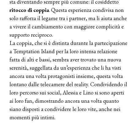
sta diventando sempre più comune: il cosiddetto
pervinca e rosé per Natale
ritocco di coppia
. Questa esperienza condivisa non
solo rafforza il legame tra i partner, ma li aiuta anche
COTRIL
a vivere il cambiamento con maggiore complicità e
Continua la carrellata di look firmati
supporto reciproco.
Cotril alla Festa del Cinema di Roma
La coppia, che si è distinta durante la partecipazione
a Temptation Island per la loro intensa relazione
TONI&GUY
fatta di alti e bassi, sembra aver trovato una nuova
A Natale regala una doppia
TONI&GUY “Feel Good Experience”!
serenità, suggellata da un’esperienza che li ha visti
ancora una volta protagonisti insieme, questa volta
TONI&GUY
lontano dalle telecamere del reality. Condividendo il
LABEL.M lancia la sua innovativa ed
loro percorso sui social, Alessia e Lino si sono aperti
eco-sostenibile linea di prodotti
professionali
ai loro fan, dimostrando ancora una volta quanto
siano disposti a condividere le loro vite, anche nei
DAVINES
momenti più intimi.
Davines presenta cofanetti beauty
preziosi per un regalo adatto ad
ogni capello