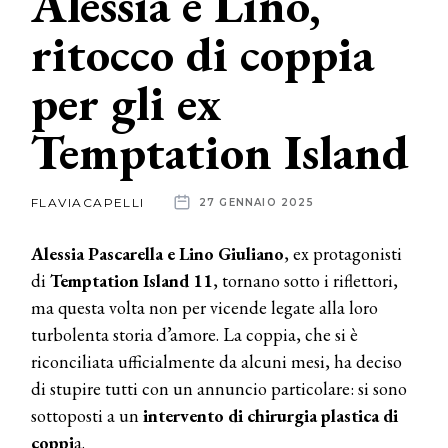
Alessia e Lino,
ritocco di coppia
News
per gli ex
dalle
aziende
Temptation Island
FLAVIACAPELLI
27 GENNAIO 2025
Alessia Pascarella e Lino Giuliano
, ex protagonisti
di
Temptation Island 11
, tornano sotto i riflettori,
ma questa volta non per vicende legate alla loro
turbolenta storia d’amore. La coppia, che si è
riconciliata ufficialmente da alcuni mesi, ha deciso
di stupire tutti con un annuncio particolare: si sono
sottoposti a un
intervento di chirurgia plastica di
coppi
a.