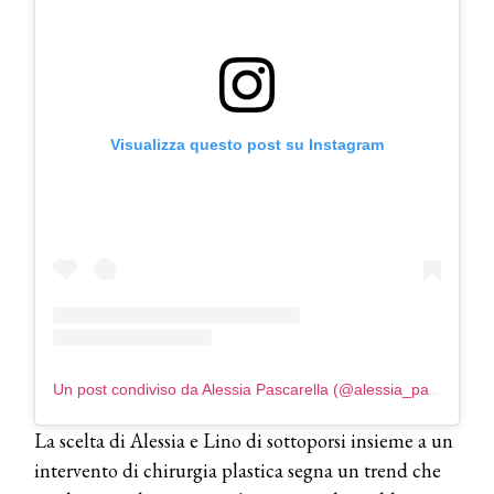
Visualizza questo post su Instagram
COSMOPROF WORLDWIDE BOLOGNA
Cosmprof Worldwide Bologna
presenta THE BEAUTY &
Un post condiviso da Alessia Pascarella (@alessia_pascarella_)
WELLNESS CONGRESS 2022: I
TEMI
La scelta di Alessia e Lino di sottoporsi insieme a un
DYSON
intervento di chirurgia plastica segna un trend che
Dyson presenta la nuova collezione