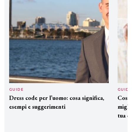
Davines presenta cofanetti beauty
preziosi per un regalo adatto ad
ogni capello
GUIDE
GUID
Dress code per l’uomo: cosa significa,
Cos'è
esempi e suggerimenti
miglio
tua c