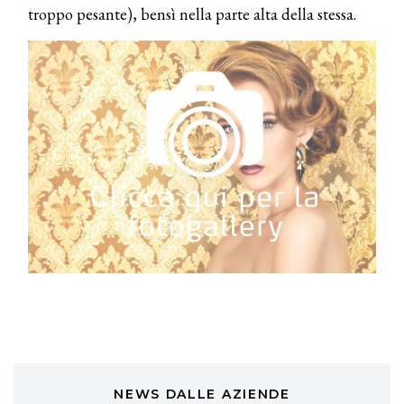
COTRIL
troppo pesante), bensì nella parte alta della stessa.
Continua la carrellata di look firmati
Cotril alla Festa del Cinema di Roma
TONI&GUY
A Natale regala una doppia
TONI&GUY “Feel Good Experience”!
TONI&GUY
LABEL.M lancia la sua innovativa ed
eco-sostenibile linea di prodotti
professionali
DAVINES
Davines presenta cofanetti beauty
preziosi per un regalo adatto ad
ogni capello
COSMOPROF WORLDWIDE BOLOGNA
Cosmprof Worldwide Bologna
presenta THE BEAUTY &
WELLNESS CONGRESS 2022: I
NEWS DALLE AZIENDE