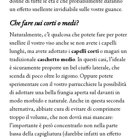
donne di tutte le età e che probabilmente daranno
un effetto snellente invidiabile sulle vostre guance.
Che fare sui corti o medi?
Naturalmente, c’è qualcosa che potete fare per poter
snellire il vostro viso anche se non avete i capelli
lunghi, ma avete adottato i
capelli corti
o magari un
tradizionale
caschetto medio
. In questi casi, l’ideale
è sicuramente proporre un bel ciuffo laterale, che
COSMOPROF WORLDWIDE BOLOGNA
scenda di poco oltre lo zigomo. Oppure potete
Cosmprof Worldwide Bologna
presenta THE BEAUTY &
sperimentare con il vostro parrucchiere la possibilità
WELLNESS CONGRESS 2022: I
di adottare una bella frangia aperta sul davanti in
TEMI
modo morbido e naturale. Anche in questa seconda
DYSON
alternativa, abbiate cura di evitare di comprimere
Dyson presenta la nuova collezione
troppo il volume, che non dovrà mai mancare:
pervinca e rosé per Natale
l’importante è però concentrarlo non nella parte
bassa della capigliatura (darebbe infatti un effetto