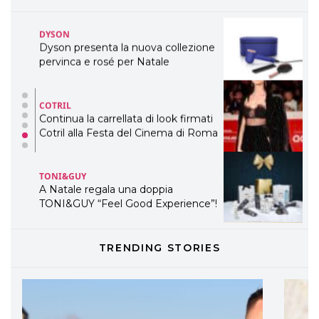
TEMI
DYSON
Dyson presenta la nuova collezione
pervinca e rosé per Natale
COTRIL
Continua la carrellata di look firmati
Cotril alla Festa del Cinema di Roma
TONI&GUY
A Natale regala una doppia
TONI&GUY “Feel Good Experience”!
TONI&GUY
TRENDING STORIES
LABEL.M lancia la sua innovativa ed
eco-sostenibile linea di prodotti
professionali
DAVINES