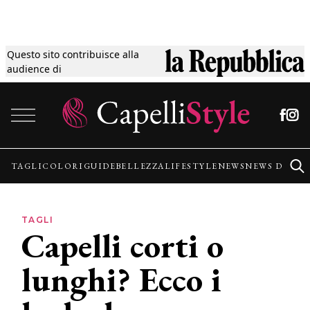
Questo sito contribuisce alla
Tagli
audience di
Vai al contenuto
Colori
Guide
TAGLI
COLORI
GUIDE
BELLEZZA
LIFESTYLE
NEWS
NEWS DALLE
Bellezza
TAGLI
Capelli corti o
Lifestyle
lunghi? Ecco i
News