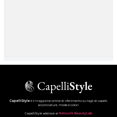
CapelliStyle
è il magazine online di riferimento su tagli di capelli,
acconciature, mode e colori.
CapelliStyle aderisce al
Network BeautyLab