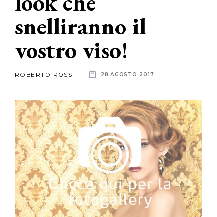
look che
snelliranno il
News
vostro viso!
dalle
aziende
ROBERTO ROSSI
28 AGOSTO 2017