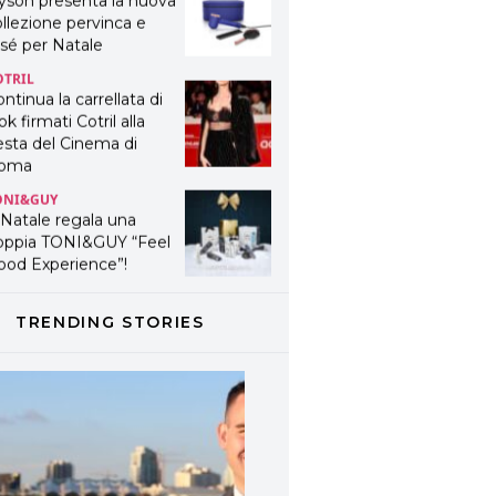
yson presenta la nuova
llezione pervinca e
sé per Natale
OTRIL
ntinua la carrellata di
ok firmati Cotril alla
esta del Cinema di
oma
ONI&GUY
 Natale regala una
oppia TONI&GUY “Feel
ood Experience”!
ONI&GUY
ABEL.M lancia la sua
TRENDING STORIES
novativa ed eco-
stenibile linea di
odotti professionali
AVINES
avines presenta
fanetti beauty preziosi
r un regalo adatto ad
ni capello