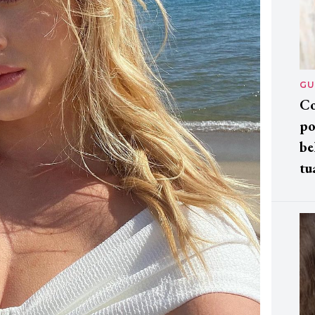
GU
Co
po
be
tu