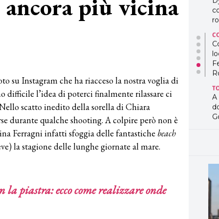
e ancora più vicina
D
co
ro
C
Co
lo
F
R
to su Instagram che ha riacceso la nostra voglia di
T
 difficile l’idea di poterci finalmente rilassare ci
A
Nello scatto inedito della sorella di Chiara
d
G
orse durante qualche shooting. A colpire però non è
tina Ferragni infatti sfoggia delle fantastiche
beach
T
L
eve) la stagione delle lunghe giornate al mare.
in
so
pr
D
n la piastra: ecco come realizzare onde
D
co
pe
og