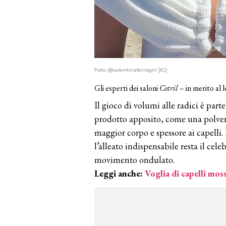
Foto: @valentinaferragni [IG]
Gli esperti dei saloni
Cotril
– in merito al 
Il gioco di volumi alle radici è par
prodotto apposito, come una polveri
maggior corpo e spessore ai capelli. 
l’alleato indispensabile resta il cele
movimento ondulato.
Leggi anche:
Voglia di capelli mossi