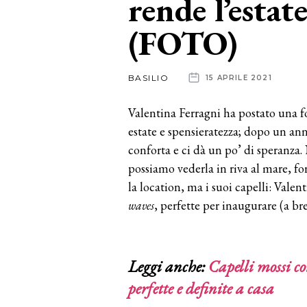
rende l’estat
(FOTO)
News
dalle
BASILIO
15 APRILE 2021
aziende
Valentina Ferragni ha postato una fo
estate e spensieratezza; dopo un anno
conforta e ci dà un po’ di speranza. 
possiamo vederla in riva al mare, f
la location, ma i suoi capelli: Valen
waves
, perfette per inaugurare (a br
Leggi anche:
Capelli mossi co
perfette e definite a casa