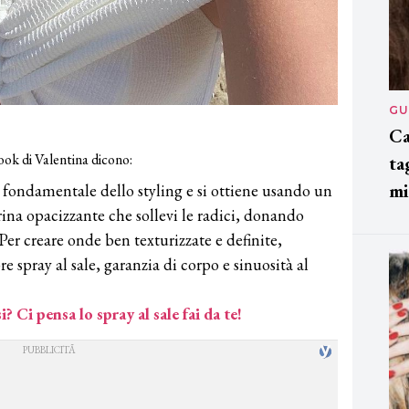
GU
Ca
look di Valentina dicono:
ta
mi
te fondamentale dello styling e si ottiene usando un
na opacizzante che sollevi le radici, donando
Per creare onde ben texturizzate e definite,
bre spray al sale, garanzia di corpo e sinuosità al
? Ci pensa lo spray al sale fai da te!