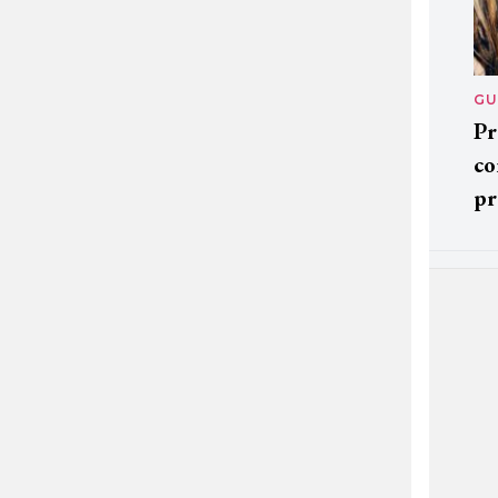
GU
Pr
co
pr