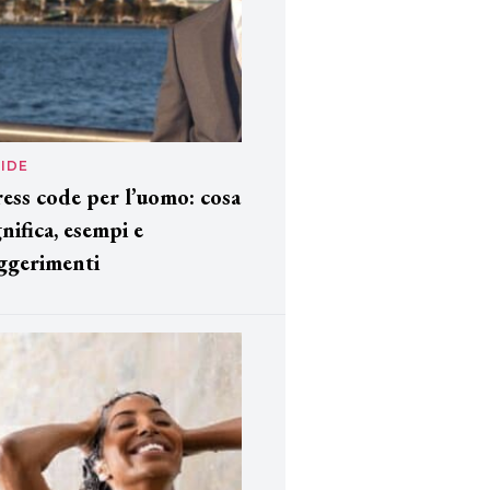
IDE
ess code per l’uomo: cosa
gnifica, esempi e
ggerimenti