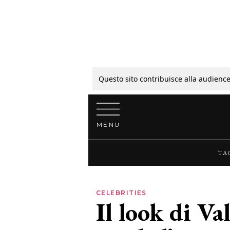
Tagli
Colori
Questo sito contribuisce alla audience
Vai al contenuto
Guide
MENU
Bellezza
TA
Lifestyle
CELEBRITIES
Il look di Va
News