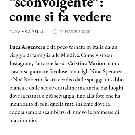
“sconvolgente”:
come si fa vedere
News
dalle
FLAVIACAPELLI
14 MAGGIO 2024
aziende
Luca Argentero
è da poco tornato in Italia da un
viaggio di famiglia alle Maldive. Come visto su
Instagram, l’attore e la sua
Cristina Marino
hanno
trascorso giornate favolose con i figli Nina Speranza
e Noè Roberto. Scatti e video dalle spiagge di sabbia
bianca e dalle acque cristalline ma anche dai luoghi
dove la natura è più selvaggia, fino alla foto che ha
incuriosito di più: quella tutti insieme dove la
coppia sembra scambiarsi di nuovo le promesse di
matrimonio.