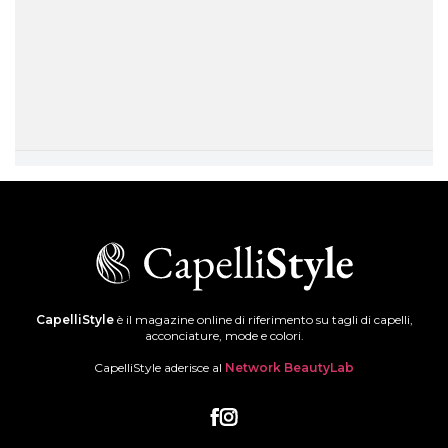
CapelliStyle
è il magazine online di riferimento su tagli di capelli,
acconciature, mode e colori.
CapelliStyle aderisce al
Network BeautyLab