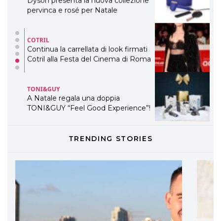
Dyson presenta la nuova collezione
pervinca e rosé per Natale
COTRIL
Continua la carrellata di look firmati
Cotril alla Festa del Cinema di Roma
TONI&GUY
A Natale regala una doppia
TONI&GUY “Feel Good Experience”!
TONI&GUY
TRENDING STORIES
LABEL.M lancia la sua innovativa ed
eco-sostenibile linea di prodotti
professionali
DAVINES
Davines presenta cofanetti beauty
preziosi per un regalo adatto ad
ogni capello