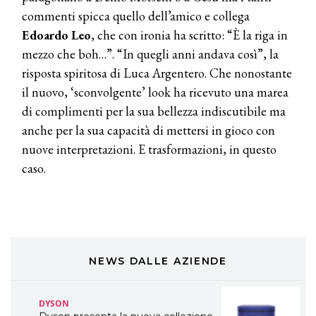
commenti spicca quello dell’amico e collega
TONI&GUY
Edoardo Leo
, che con ironia ha scritto: “È la riga in
A Natale regala una doppia
TONI&GUY “Feel Good Experience”!
mezzo che boh…”. “In quegli anni andava così”, la
risposta spiritosa di Luca Argentero. Che nonostante
TONI&GUY
il nuovo, ‘sconvolgente’ look ha ricevuto una marea
LABEL.M lancia la sua innovativa ed
di complimenti per la sua bellezza indiscutibile ma
eco-sostenibile linea di prodotti
professionali
anche per la sua capacità di mettersi in gioco con
nuove interpretazioni. E trasformazioni, in questo
DAVINES
caso.
Davines presenta cofanetti beauty
preziosi per un regalo adatto ad
ogni capello
COSMOPROF WORLDWIDE BOLOGNA
Cosmprof Worldwide Bologna
presenta THE BEAUTY &
WELLNESS CONGRESS 2022: I
NEWS DALLE AZIENDE
TEMI
DYSON