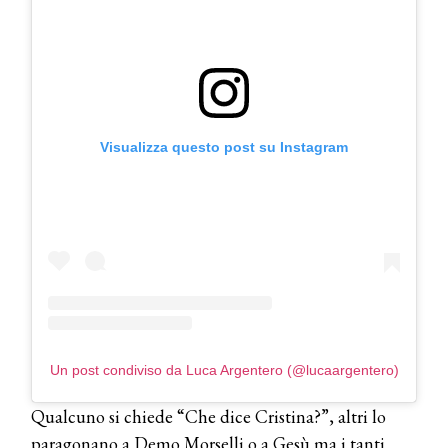
Visualizza questo post su Instagram
COSMOPROF WORLDWIDE BOLOGNA
Cosmprof Worldwide Bologna
presenta THE BEAUTY &
WELLNESS CONGRESS 2022: I
TEMI
DYSON
Dyson presenta la nuova collezione
pervinca e rosé per Natale
Un post condiviso da Luca Argentero (@lucaargentero)
COTRIL
Continua la carrellata di look firmati
Qualcuno si chiede “Che dice Cristina?”, altri lo
Cotril alla Festa del Cinema di Roma
paragonano a Demo Morselli o a Gesù ma i tanti