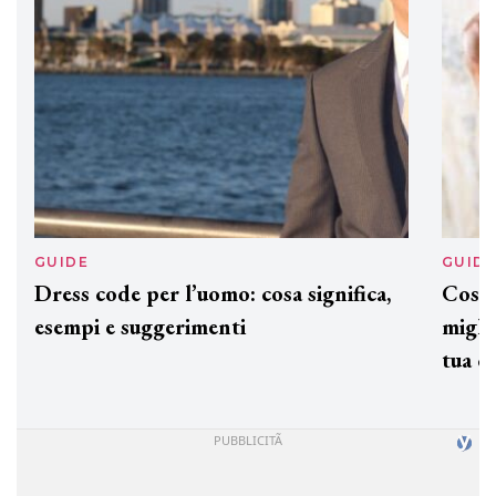
GUIDE
GUID
Dress code per l’uomo: cosa significa,
Cos'è
esempi e suggerimenti
miglio
tua c