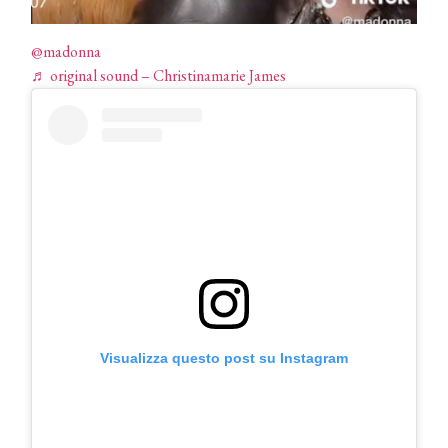
@madonna
♬ original sound – Christinamarie James
COSMOPROF WORLDWIDE BOLOGNA
Cosmprof Worldwide Bologna
presenta THE BEAUTY &
WELLNESS CONGRESS 2022: I
TEMI
Visualizza questo post su Instagram
DYSON
Dyson presenta la nuova collezione
pervinca e rosé per Natale