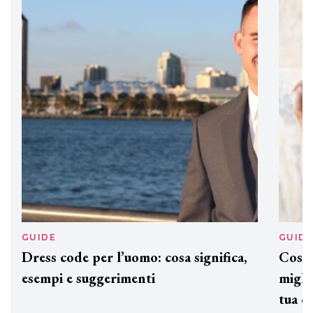
DAVINES
Davines presenta cofanetti beauty
preziosi per un regalo adatto ad
ogni capello
GUIDE
GUID
Dress code per l’uomo: cosa significa,
Cos'è
esempi e suggerimenti
miglio
tua c