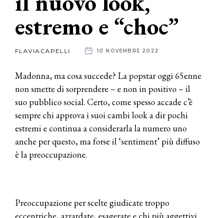
il nuovo look,
estremo e “choc”
News
dalle
FLAVIACAPELLI
10 NOVEMBRE 2022
aziende
Madonna, ma cosa succede? La popstar oggi 65enne
non smette di sorprendere – e non in positivo – il
suo pubblico social. Certo, come spesso accade c’è
sempre chi approva i suoi cambi look a dir pochi
estremi e continua a considerarla la numero uno
anche per questo, ma forse il ‘sentiment’ più diffuso
è la preoccupazione.
Preoccupazione per scelte giudicate troppo
eccentriche, azzardate, esagerate e chi più aggettivi