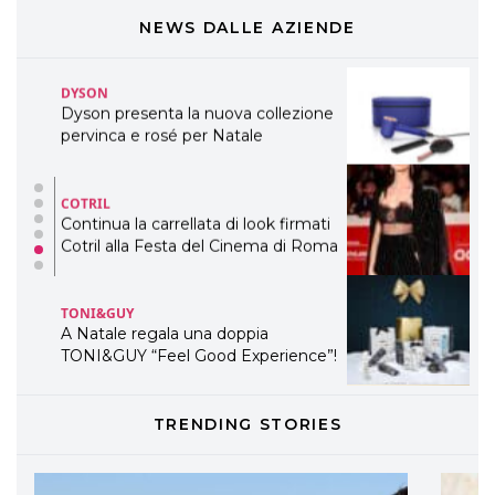
presenta THE BEAUTY &
WELLNESS CONGRESS 2022: I
NEWS DALLE AZIENDE
TEMI
DYSON
Dyson presenta la nuova collezione
pervinca e rosé per Natale
COTRIL
Continua la carrellata di look firmati
Cotril alla Festa del Cinema di Roma
TONI&GUY
A Natale regala una doppia
TONI&GUY “Feel Good Experience”!
TONI&GUY
TRENDING STORIES
LABEL.M lancia la sua innovativa ed
eco-sostenibile linea di prodotti
professionali