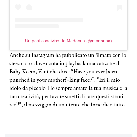
COTRIL
Continua la carrellata di look firmati
Cotril alla Festa del Cinema di Roma
Un post condiviso da Madonna (@madonna)
TONI&GUY
A Natale regala una doppia
TONI&GUY “Feel Good Experience”!
Anche su Instagram ha pubblicato un filmato con lo
stesso look dove canta in playback una canzone di
TONI&GUY
Baby Keem, Vent che dice: “Have you ever been
LABEL.M lancia la sua innovativa ed
punched in your motherf–king face?”. “Eri il mio
eco-sostenibile linea di prodotti
professionali
idolo da piccolo. Ho sempre amato la tua musica e la
tua creatività, per favore smetti di fare questi strani
DAVINES
reel!”, il messaggio di un utente che forse dice tutto.
Davines presenta cofanetti beauty
preziosi per un regalo adatto ad
ogni capello
COSMOPROF WORLDWIDE BOLOGNA
Cosmprof Worldwide Bologna