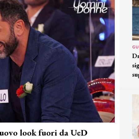
GU
Dr
si
su
nuovo look fuori da UeD