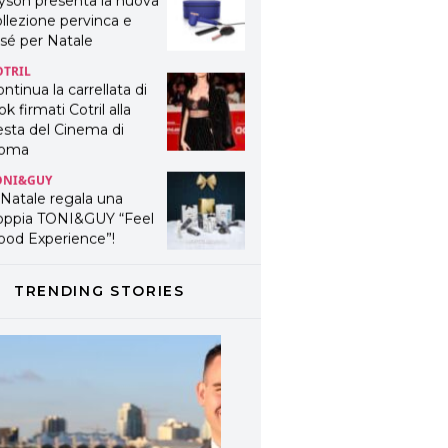
yson presenta la nuova
llezione pervinca e
sé per Natale
OTRIL
ntinua la carrellata di
ok firmati Cotril alla
esta del Cinema di
oma
ONI&GUY
 Natale regala una
oppia TONI&GUY “Feel
ood Experience”!
ONI&GUY
ABEL.M lancia la sua
TRENDING STORIES
novativa ed eco-
stenibile linea di
odotti professionali
AVINES
avines presenta
fanetti beauty preziosi
r un regalo adatto ad
ni capello