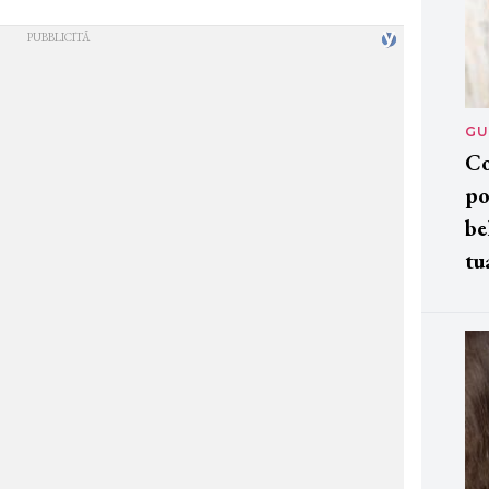
GU
Co
po
be
tu