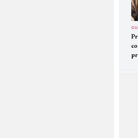
GU
Pr
co
pr