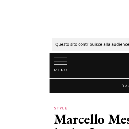
Tagli
Colori
Questo sito contribuisce alla audience
Vai al contenuto
Guide
MENU
Bellezza
TA
Lifestyle
STYLE
Marcello Mes
News