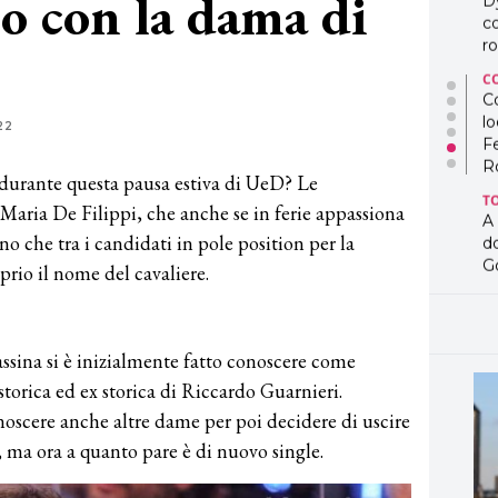
to con la dama di
D
co
ro
C
Co
lo
22
F
R
 durante questa pausa estiva di UeD? Le
T
 Maria De Filippi, che anche se in ferie appassiona
A
no che tra i candidati in pole position per la
d
G
rio il nome del cavaliere.
T
L
in
ssina si è inizialmente fatto conoscere come
so
pr
torica ed ex storica di Riccardo Guarnieri.
D
oscere anche altre dame per poi decidere di uscire
D
a, ma ora a quanto pare è di nuovo single.
co
pe
og