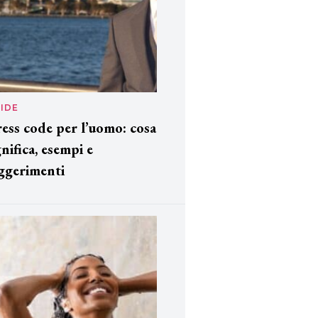
IDE
ess code per l’uomo: cosa
gnifica, esempi e
ggerimenti