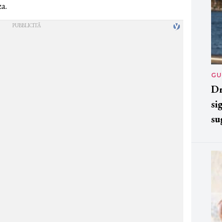
za.
GU
Dr
si
su