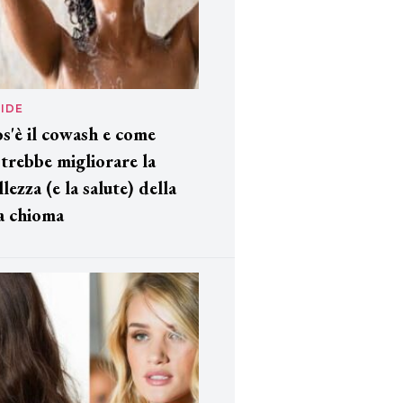
IDE
s'è il cowash e come
trebbe migliorare la
llezza (e la salute) della
a chioma