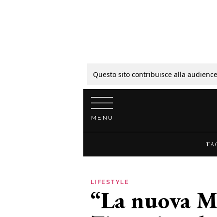
Tagli
Colori
Questo sito contribuisce alla audience
Vai al contenuto
Guide
MENU
Bellezza
TA
Lifestyle
LIFESTYLE
“La nuova Ma
News