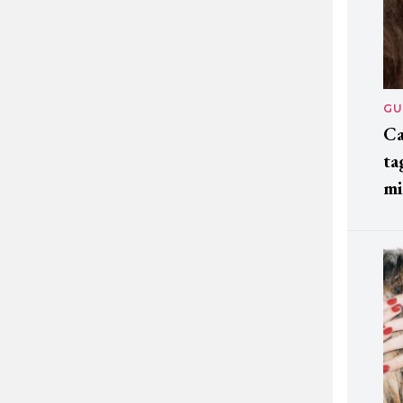
GU
Ca
ta
mi