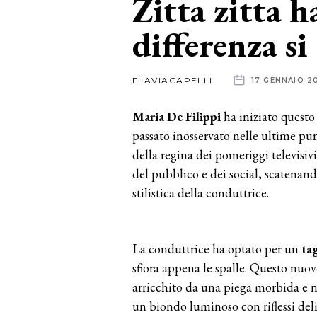
Zitta zitta h
differenza si
News
dalle
FLAVIACAPELLI
17 GENNAIO 2
aziende
Maria De Filippi
ha iniziato questo
passato inosservato nelle ultime pu
della regina dei pomeriggi televisiv
del pubblico e dei social, scatenan
stilistica della conduttrice.
La conduttrice ha optato per un
tag
sfiora appena le spalle. Questo nu
arricchito da una piega morbida e na
un biondo luminoso con riflessi deli