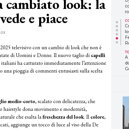
a cambiato look: la
D
co
 vede e piace
ro
C
Co
lo
025
F
R
 2025 televisivo con un cambio di look che non è
T
ntate di Uomini e Donne. Il nuovo taglio di
capelli
A
i italiani ha catturato immediatamente l’attenzione
d
G
do una pioggia di commenti entusiasti sulla scelta
T
L
in
so
pr
lio medio-corto
, scalato con delicatezza, che
D
ovo hairstyle dona movimento e modernità,
D
turale che esalta la
freschezza del look
. Il
colore
,
co
pe
cati, aggiunge un tocco di luce al viso della De
og