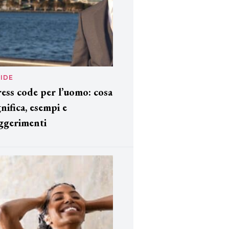
IDE
ess code per l’uomo: cosa
gnifica, esempi e
ggerimenti