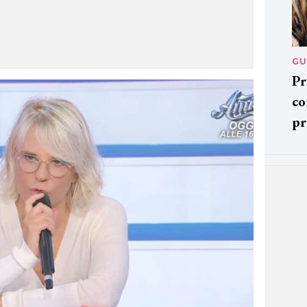
GU
Pr
co
pr