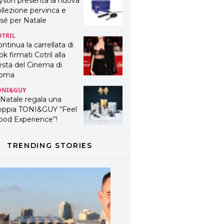
yson presenta la nuova
llezione pervinca e
sé per Natale
OTRIL
ntinua la carrellata di
ok firmati Cotril alla
esta del Cinema di
oma
ONI&GUY
 Natale regala una
oppia TONI&GUY “Feel
ood Experience”!
ONI&GUY
ABEL.M lancia la sua
TRENDING STORIES
novativa ed eco-
stenibile linea di
odotti professionali
AVINES
avines presenta
fanetti beauty preziosi
r un regalo adatto ad
ni capello