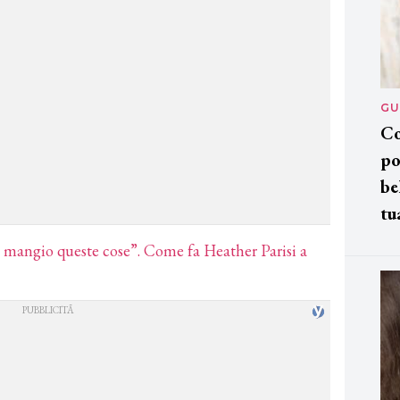
GU
Co
po
be
tu
 mangio queste cose”. Come fa Heather Parisi a