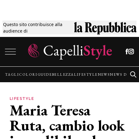
Questo sito contribuisce alla
Tagli
audience di
Vai al contenuto
Colori
Guide
TAGLI
COLORI
GUIDE
BELLEZZA
LIFESTYLE
NEWS
NEWS DALLE
Bellezza
LIFESTYLE
Maria Teresa
Lifestyle
Ruta, cambio look
News