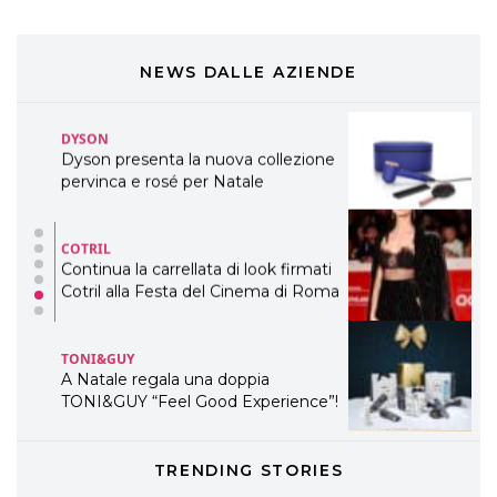
COSMOPROF WORLDWIDE BOLOGNA
Cosmprof Worldwide Bologna
presenta THE BEAUTY &
WELLNESS CONGRESS 2022: I
NEWS DALLE AZIENDE
TEMI
DYSON
Dyson presenta la nuova collezione
pervinca e rosé per Natale
COTRIL
Continua la carrellata di look firmati
Cotril alla Festa del Cinema di Roma
TONI&GUY
A Natale regala una doppia
TONI&GUY “Feel Good Experience”!
TONI&GUY
TRENDING STORIES
LABEL.M lancia la sua innovativa ed