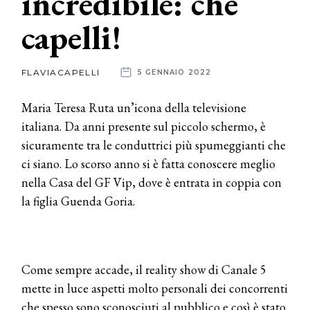
incredibile: che
capelli!
News
dalle
FLAVIACAPELLI
5 GENNAIO 2022
aziende
Maria Teresa Ruta un’icona della televisione
italiana. Da anni presente sul piccolo schermo, è
sicuramente tra le conduttrici più spumeggianti che
ci siano. Lo scorso anno si è fatta conoscere meglio
nella Casa del GF Vip, dove è entrata in coppia con
la figlia Guenda Goria.
Come sempre accade, il reality show di Canale 5
mette in luce aspetti molto personali dei concorrenti
che spesso sono sconosciuti al pubblico e così è stato