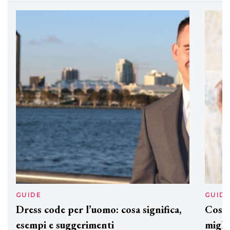
eco-sostenibile linea di prodotti
professionali
DAVINES
Davines presenta cofanetti beauty
preziosi per un regalo adatto ad
ogni capello
GUIDE
GUID
Dress code per l’uomo: cosa significa,
Cos'è
esempi e suggerimenti
miglio