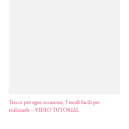
pervinca e rosé per Natale
COTRIL
Continua la carrellata di look firmati
Cotril alla Festa del Cinema di Roma
TONI&GUY
A Natale regala una doppia
TONI&GUY “Feel Good Experience”!
TONI&GUY
LABEL.M lancia la sua innovativa ed
eco-sostenibile linea di prodotti
professionali
Trecce per ogni occasione. 3 modi facili per
DAVINES
realizzarle – VIDEO TUTORIAL
Davines presenta cofanetti beauty
preziosi per un regalo adatto ad
ogni capello