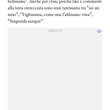
bellissime”. Anche per i fan, perché like e commenti
alla testa intrecciata sono stati tantissimi tra “sei un
mito”, “Fighissima, come mai l’abbiamo vista”,
“Stupenda sempre”.
COSMOPROF WORLDWIDE BOLOGNA
Cosmprof Worldwide Bologna
presenta THE BEAUTY &
WELLNESS CONGRESS 2022: I
TEMI
DYSON
Dyson presenta la nuova collezione