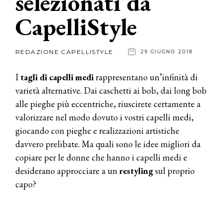
selezionati da
CapelliStyle
News
dalle
REDAZIONE CAPELLISTYLE
29 GIUGNO 2018
aziende
I
tagli di capelli medi
rappresentano un’infinità di
varietà alternative. Dai caschetti ai bob, dai long bob
alle pieghe più eccentriche, riuscirete certamente a
valorizzare nel modo dovuto i vostri capelli medi,
giocando con pieghe e realizzazioni artistiche
davvero prelibate. Ma quali sono le idee migliori da
copiare per le donne che hanno i capelli medi e
desiderano approcciare a un
restyling
sul proprio
capo?