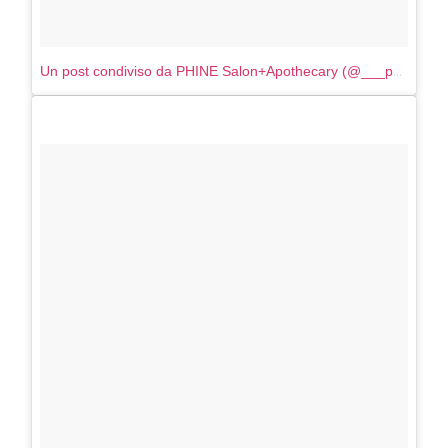
TEMI
DYSON
Dyson presenta la nuova collezione
Un post condiviso da PHINE Salon+Apothecary (@___phine___)
pervinca e rosé per Natale
COTRIL
Continua la carrellata di look firmati
Cotril alla Festa del Cinema di Roma
TONI&GUY
A Natale regala una doppia
TONI&GUY “Feel Good Experience”!
TONI&GUY
LABEL.M lancia la sua innovativa ed
eco-sostenibile linea di prodotti
professionali
DAVINES