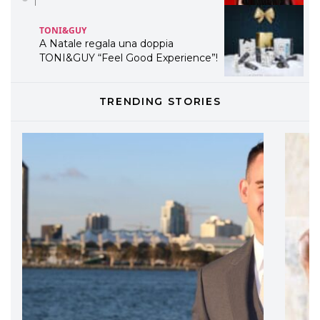
TONI&GUY
LABEL.M lancia la sua innovativa ed
eco-sostenibile linea di prodotti
professionali
DAVINES
TRENDING STORIES
Davines presenta cofanetti beauty
preziosi per un regalo adatto ad
ogni capello