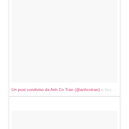
in data:
Un post condiviso da Anh Co Tran (@anhcotran)
Lug 17, 