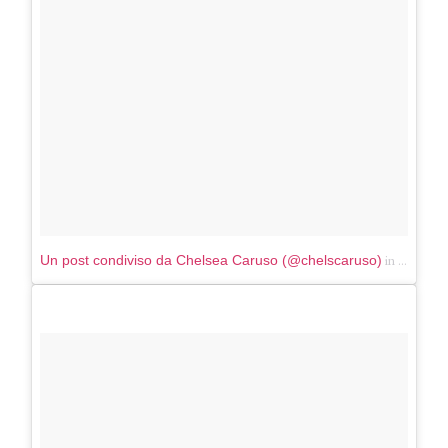
in data:
Un post condiviso da Chelsea Caruso (@chelscaruso)
Mar