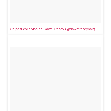
in data:
Un post condiviso da Dawn Tracey (@dawntraceyhair)
Ap