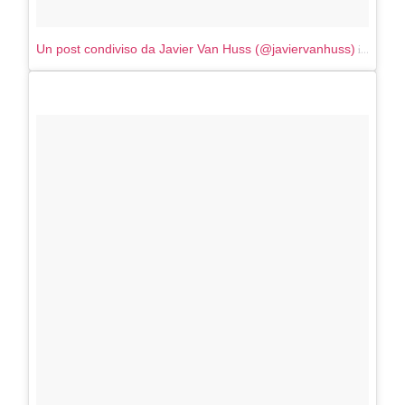
in data:
Un post condiviso da Javier Van Huss (@javiervanhuss)
L
COSMOPROF WORLDWIDE BOLOGNA
Cosmprof Worldwide Bologna
presenta THE BEAUTY &
WELLNESS CONGRESS 2022: I