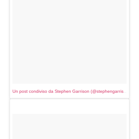
Un post condiviso da Stephen Garrison (@stephengarrison)
in da