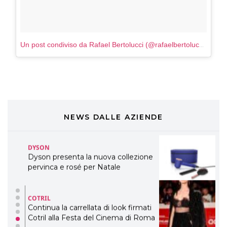
Davines presenta cofanetti beauty
preziosi per un regalo adatto ad
ogni capello
COSMOPROF WORLDWIDE BOLOGNA
Un post condiviso da Rafael Bertolucci (@rafaelbertolucci1)
in da
Cosmprof Worldwide Bologna
presenta THE BEAUTY &
WELLNESS CONGRESS 2022: I
TEMI
DYSON
Dyson presenta la nuova collezione
pervinca e rosé per Natale
NEWS DALLE AZIENDE
COTRIL
Continua la carrellata di look firmati
Cotril alla Festa del Cinema di Roma
TONI&GUY
A Natale regala una doppia
TONI&GUY “Feel Good Experience”!