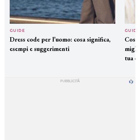
GUIDE
GUID
Dress code per l’uomo: cosa significa,
Cos'è
esempi e suggerimenti
miglio
tua c