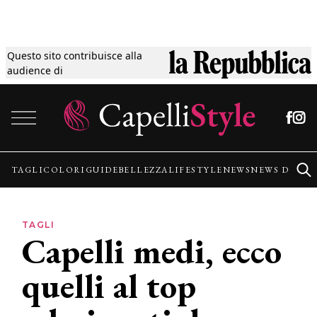
Questo sito contribuisce alla
Tagli
audience di
Vai al contenuto
Colori
Guide
TAGLI
COLORI
GUIDE
BELLEZZA
LIFESTYLE
NEWS
NEWS DALLE
Bellezza
TAGLI
Capelli medi, ecco
Lifestyle
quelli al top
News