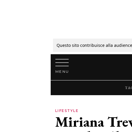
Tagli
Colori
Questo sito contribuisce alla audience
Vai al contenuto
Guide
MENU
Bellezza
TA
Lifestyle
LIFESTYLE
Miriana Trev
News