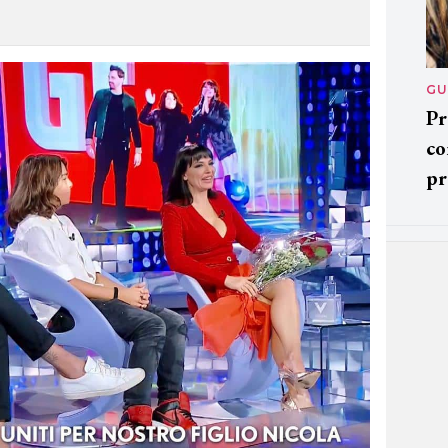
GU
Pr
co
pr