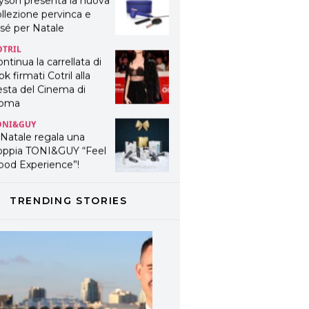
yson presenta la nuova
llezione pervinca e
sé per Natale
OTRIL
ntinua la carrellata di
ok firmati Cotril alla
esta del Cinema di
oma
ONI&GUY
 Natale regala una
oppia TONI&GUY “Feel
ood Experience”!
ONI&GUY
ABEL.M lancia la sua
TRENDING STORIES
novativa ed eco-
stenibile linea di
odotti professionali
AVINES
avines presenta
fanetti beauty preziosi
r un regalo adatto ad
ni capello