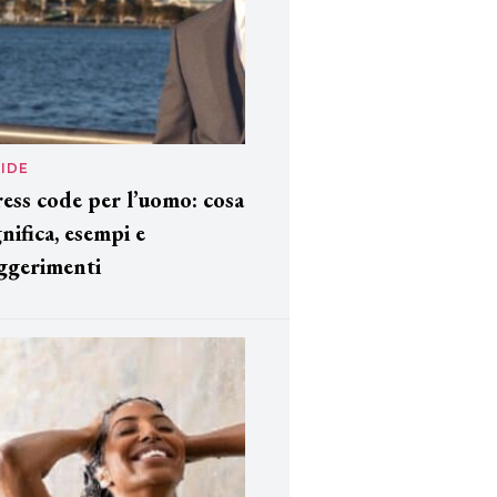
IDE
ess code per l’uomo: cosa
gnifica, esempi e
ggerimenti