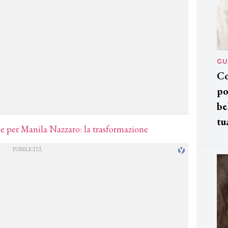
GU
Co
po
be
tu
e per Manila Nazzaro: la trasformazione