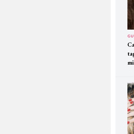
GU
Ca
ta
mi