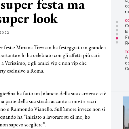
 super festa ma
D
co
super look
ro
C
Co
lo
 2022
F
R
 festa: Miriana Trevisan ha festeggiato in grande i
T
rtante e lo ha celebrato con gli affetti più cari:
A
i a Verissimo, e gli amici vip e non vip che
d
G
rty esclusivo a Roma.
T
L
in
ieffina ha fatto un bilancio della sua carriera e si è
so
pr
na parte della sua strada accanto a mostri sacri
D
rno e Raimondo Vianello. Sull’amore invece non si
D
uando ha “iniziato a lavorare su di me, ho
co
pe
 non sapevo scegliere”.
og