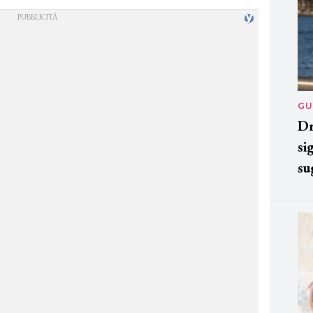
GU
Dr
si
su