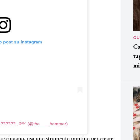
GU
o post su Instagram
Ca
ta
mi
?? ?????? . ༻ (@the____hammer)
i asciugano, usa uno strumento puntino per creare