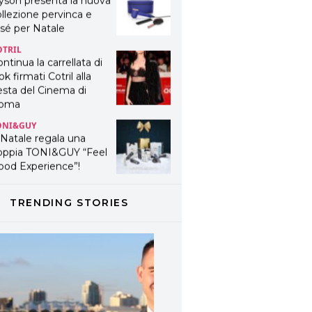
yson presenta la nuova
llezione pervinca e
sé per Natale
OTRIL
ntinua la carrellata di
ok firmati Cotril alla
esta del Cinema di
oma
ONI&GUY
 Natale regala una
oppia TONI&GUY “Feel
ood Experience”!
ONI&GUY
ABEL.M lancia la sua
TRENDING STORIES
novativa ed eco-
stenibile linea di
odotti professionali
AVINES
avines presenta
fanetti beauty preziosi
r un regalo adatto ad
ni capello