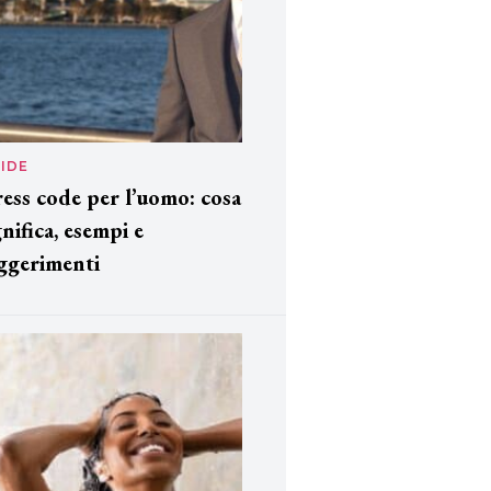
IDE
ess code per l’uomo: cosa
gnifica, esempi e
ggerimenti