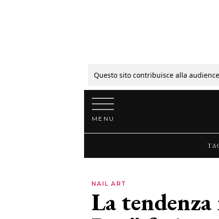
Tagli
Colori
Questo sito contribuisce alla audience
Vai al contenuto
Guide
MENU
Bellezza
TA
Lifestyle
NAIL ART
La tendenza
News