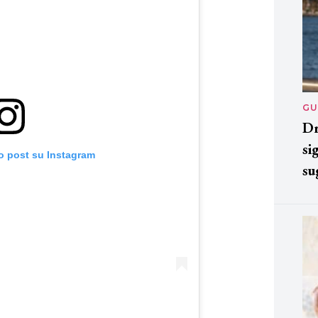
GU
Dr
si
o post su Instagram
su