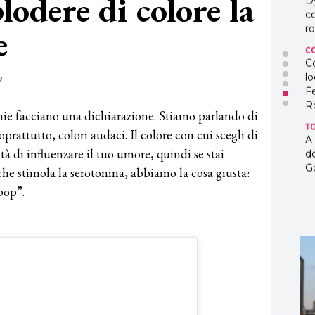
lodere di colore la
D
co
e
ro
C
Co
lo
2
F
R
ghie facciano una dichiarazione. Stiamo parlando di
T
soprattutto, colori audaci. Il colore con cui scegli di
A
tà di influenzare il tuo umore, quindi se stai
d
G
he stimola la serotonina, abbiamo la cosa giusta:
pop”.
T
L
in
so
pr
D
D
co
pe
og