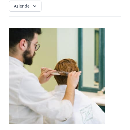
Aziende
News
dalle
aziende
COSMOPROF WORLDWIDE BOLOGNA
Cosmprof Worldwide Bologna
presenta THE BEAUTY &
WELLNESS CONGRESS 2022: I
TEMI
DYSON
Dyson presenta la nuova collezione
pervinca e rosé per Natale