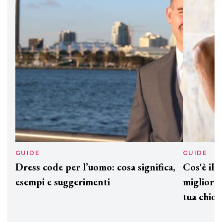
Davines presenta cofanetti beauty
preziosi per un regalo adatto ad
ogni capello
GUIDE
GUIDE
Dress code per l’uomo: cosa significa,
Cos'è il
esempi e suggerimenti
migliorar
tua chio