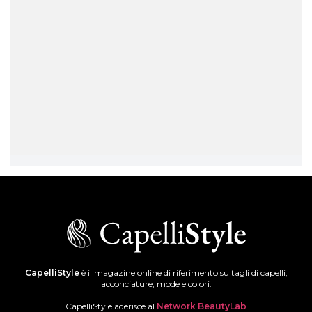
CapelliStyle
è il magazine online di riferimento su tagli di capelli,
acconciature, mode e colori.
CapelliStyle aderisce al
Network BeautyLab