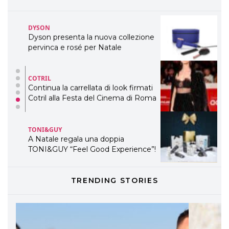
TEMI
DYSON
Dyson presenta la nuova collezione
pervinca e rosé per Natale
COTRIL
Continua la carrellata di look firmati
Cotril alla Festa del Cinema di Roma
TONI&GUY
A Natale regala una doppia
TONI&GUY “Feel Good Experience”!
TONI&GUY
TRENDING STORIES
LABEL.M lancia la sua innovativa ed
eco-sostenibile linea di prodotti
professionali
DAVINES