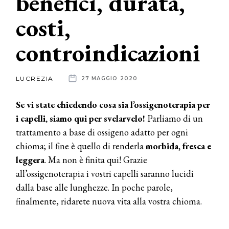
benefici, durata,
costi,
News
controindicazioni
dalle
aziende
LUCREZIA
27 MAGGIO 2020
Se vi state chiedendo cosa sia l’ossigenoterapia per
i capelli, siamo qui per svelarvelo!
Parliamo di un
trattamento a base di ossigeno adatto per ogni
chioma; il fine è quello di renderla
morbida, fresca e
leggera
. Ma non è finita qui! Grazie
all’ossigenoterapia i vostri capelli saranno lucidi
dalla base alle lunghezze. In poche parole,
finalmente, ridarete nuova vita alla vostra chioma.