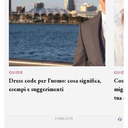
GUIDE
GUID
Dress code per l’uomo: cosa significa,
Cos'è
esempi e suggerimenti
miglio
tua c