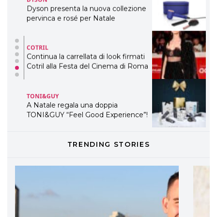
Dyson presenta la nuova collezione
pervinca e rosé per Natale
COTRIL
Continua la carrellata di look firmati
Cotril alla Festa del Cinema di Roma
TONI&GUY
A Natale regala una doppia
TONI&GUY “Feel Good Experience”!
TONI&GUY
TRENDING STORIES
LABEL.M lancia la sua innovativa ed
eco-sostenibile linea di prodotti
professionali
DAVINES
Davines presenta cofanetti beauty
preziosi per un regalo adatto ad
ogni capello