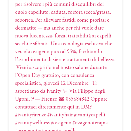
per risolvere i più comuni disequilibri del
cuoio capelluto: caduta, forfora secca/grassa,
seborrea. Per alleviare fastidi come psoriasi e
dermatite — ma anche per chi vuole dare
nuova lucentezza, forza, trattabilità ai capelli
secchi e sfibrati.⁣ ⁣ Una tecnologia esclusiva che
veicola ossigeno puro al 95%, facilitando
l’assorbimento di sieri e trattamenti di bellezza.⁣
⁣ Vieni a scoprirlo nel nostro salone durante
l’Open Day gratuito, con consulenza
specialistica, giovedì 12 Dicembre.⁣ ⁣ Ti
aspettiamo da Ivanity!✨⁣⁣⁣⁣ ⁣⁣ Via Filippo degli
Ugoni, 9 — Firenze⁣⁣⁣⁣ ⁣☎ 055684842⁣⁣⁣ Oppure⁣⁣
contattaci direttamente qui in DM?⁣ ⁣
#ivanityfirenze #ivanityhair #ivanitycapelli
#ivanitywellness #ossigeno #ossigenoterapia
#ossigenotrattamentocapelli