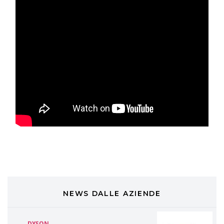
TONI&GUY
A Natale regala una doppia
TONI&GUY “Feel Good Experience”!
TONI&GUY
LABEL.M lancia la sua innovativa ed
eco-sostenibile linea di prodotti
professionali
DAVINES
Davines presenta cofanetti beauty
preziosi per un regalo adatto ad
ogni capello
COSMOPROF WORLDWIDE BOLOGNA
Cosmprof Worldwide Bologna
presenta THE BEAUTY &
WELLNESS CONGRESS 2022: I
NEWS DALLE AZIENDE
TEMI
DYSON