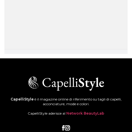
CapelliStyle
è il magazine online di riferimento su tagli di capelli,
acconciature, mode e colori.
CapelliStyle aderisce al
Network BeautyLab