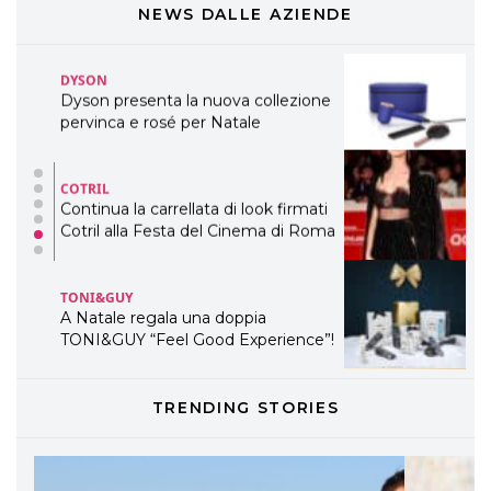
WELLNESS CONGRESS 2022: I
NEWS DALLE AZIENDE
TEMI
DYSON
Dyson presenta la nuova collezione
pervinca e rosé per Natale
COTRIL
Continua la carrellata di look firmati
Cotril alla Festa del Cinema di Roma
TONI&GUY
A Natale regala una doppia
TONI&GUY “Feel Good Experience”!
TONI&GUY
TRENDING STORIES
LABEL.M lancia la sua innovativa ed
eco-sostenibile linea di prodotti
professionali