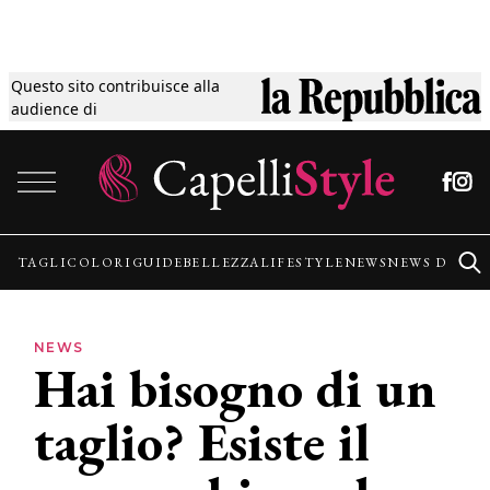
Questo sito contribuisce alla
Tagli
audience di
Vai al contenuto
Colori
Guide
TAGLI
COLORI
GUIDE
BELLEZZA
LIFESTYLE
NEWS
NEWS DALLE
Bellezza
NEWS
Hai bisogno di un
Lifestyle
taglio? Esiste il
News