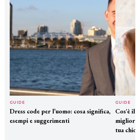
DAVINES
Davines presenta cofanetti beauty
preziosi per un regalo adatto ad
ogni capello
GUIDE
GUID
Dress code per l’uomo: cosa significa,
Cos'è
esempi e suggerimenti
miglio
tua c