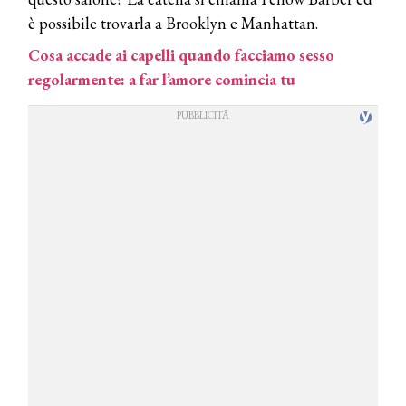
è possibile trovarla a Brooklyn e Manhattan.
Cosa accade ai capelli quando facciamo sesso
regolarmente: a far l’amore comincia tu
COSMOPROF WORLDWIDE BOLOGNA
Cosmprof Worldwide Bologna
presenta THE BEAUTY &
WELLNESS CONGRESS 2022: I
TEMI
DYSON
Dyson presenta la nuova collezione
pervinca e rosé per Natale