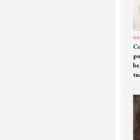
GU
Co
po
be
tu