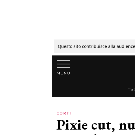
Tagli
Colori
Questo sito contribuisce alla audience
Vai al contenuto
Guide
MENU
Bellezza
TA
Lifestyle
CORTI
Pixie cut, nuo
News