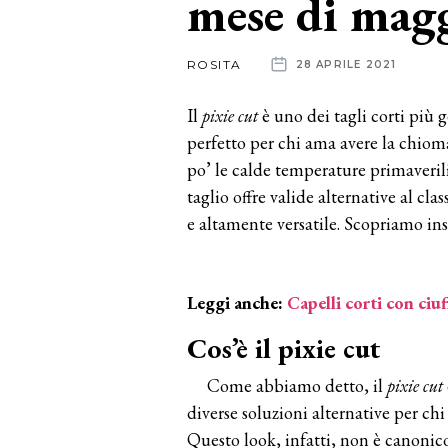
mese di mag
News
ROSITA
28 APRILE 2021
dalle
Il
pixie cut
è uno dei tagli corti più 
aziende
perfetto per chi ama avere la chioma
po’ le calde temperature primaverili 
taglio offre valide alternative al cl
e altamente versatile. Scopriamo in
Leggi anche:
Capelli corti con ciuf
Cos’è il pixie cut
Come abbiamo detto, il
pixie cut
diverse soluzioni alternative per ch
Questo look, infatti, non è canonico e