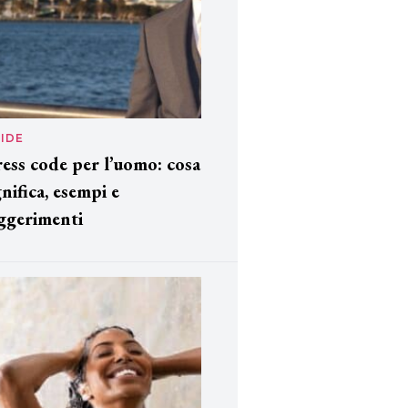
IDE
ess code per l’uomo: cosa
gnifica, esempi e
ggerimenti