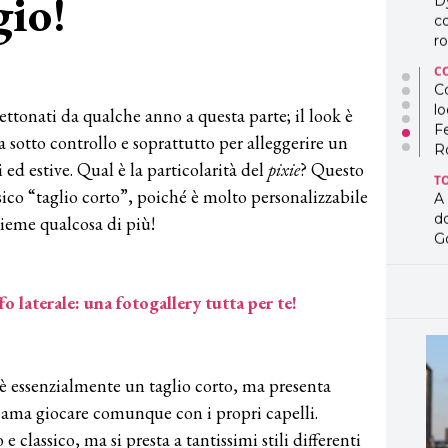
gio!
D
co
ro
C
Co
lo
gettonati da qualche anno a questa parte; il look è
F
 sotto controllo e soprattutto per alleggerire un
R
ed estive. Qual è la particolarità del
pixie
? Questo
T
assico “taglio corto”, poiché è molto personalizzabile
A
d
sieme qualcosa di più!
G
T
L
fo laterale: una fotogallery tutta per te!
in
so
pr
D
è essenzialmente un taglio corto, ma presenta
D
co
i ama giocare comunque con i propri capelli.
pe
 classico, ma si presta a tantissimi stili differenti
og