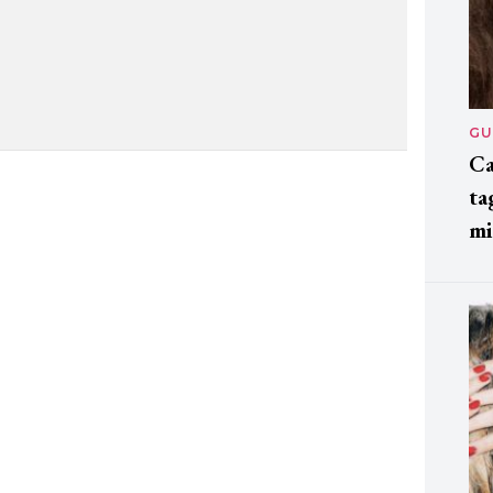
GU
Ca
ta
mi