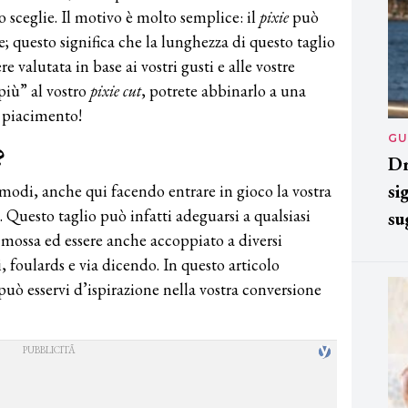
o sceglie. Il motivo è molto semplice: il
pixie
può
e; questo significa che la lunghezza di questo taglio
valutata in base ai vostri gusti e alle vostre
 più” al vostro
pixie cut
, potrete abbinarlo a una
o piacimento!
GU
?
Dr
si
 modi, anche qui facendo entrare in gioco la vostra
à. Questo taglio può infatti adeguarsi a qualsiasi
su
a, mossa ed essere anche accoppiato a diversi
, foulards e via dicendo. In questo articolo
uò esservi d’ispirazione nella vostra conversione