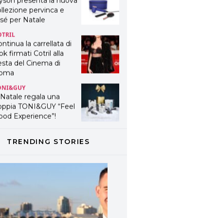
yson presenta la nuova
llezione pervinca e
sé per Natale
OTRIL
ntinua la carrellata di
ok firmati Cotril alla
esta del Cinema di
oma
ONI&GUY
 Natale regala una
oppia TONI&GUY “Feel
ood Experience”!
ONI&GUY
ABEL.M lancia la sua
TRENDING STORIES
novativa ed eco-
stenibile linea di
odotti professionali
AVINES
avines presenta
fanetti beauty preziosi
r un regalo adatto ad
ni capello