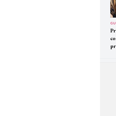
GU
Pr
co
pr