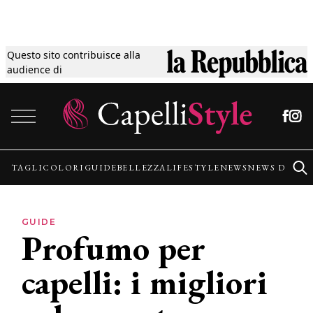
Questo sito contribuisce alla
Tagli
audience di
Vai al contenuto
Colori
Guide
TAGLI
COLORI
GUIDE
BELLEZZA
LIFESTYLE
NEWS
NEWS DALLE
Bellezza
GUIDE
Profumo per
Lifestyle
capelli: i migliori
News