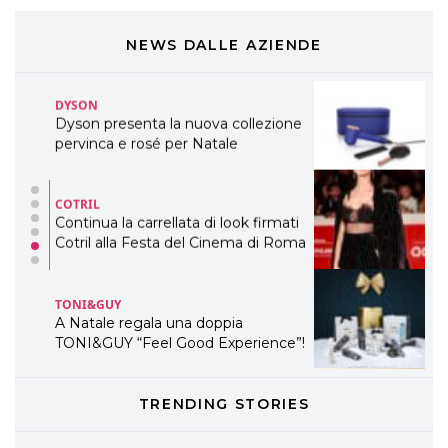
Cosmprof Worldwide Bologna
presenta THE BEAUTY &
WELLNESS CONGRESS 2022: I
NEWS DALLE AZIENDE
TEMI
DYSON
Dyson presenta la nuova collezione
pervinca e rosé per Natale
COTRIL
Continua la carrellata di look firmati
Cotril alla Festa del Cinema di Roma
TONI&GUY
A Natale regala una doppia
TONI&GUY “Feel Good Experience”!
TONI&GUY
TRENDING STORIES
LABEL.M lancia la sua innovativa ed
eco-sostenibile linea di prodotti