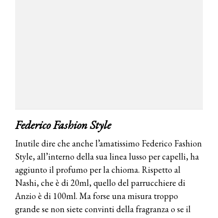
Federico Fashion Style
COSMOPROF WORLDWIDE BOLOGNA
Inutile dire che anche l’amatissimo Federico Fashion
Cosmprof Worldwide Bologna
Style, all’interno della sua linea lusso per capelli, ha
presenta THE BEAUTY &
WELLNESS CONGRESS 2022: I
aggiunto il profumo per la chioma. Rispetto al
TEMI
Nashi, che è di 20ml, quello del parrucchiere di
Anzio è di 100ml. Ma forse una misura troppo
DYSON
Dyson presenta la nuova collezione
grande se non siete convinti della fragranza o se il
pervinca e rosé per Natale