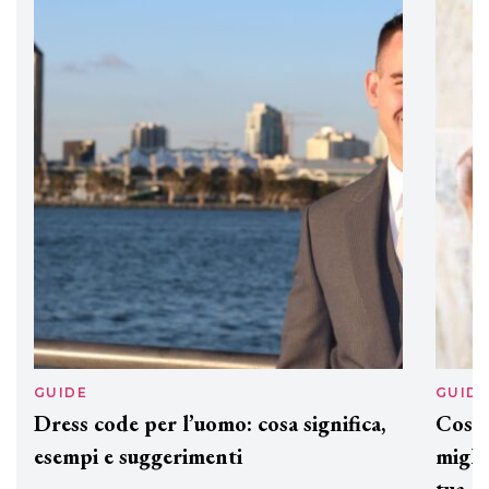
professionali
DAVINES
Davines presenta cofanetti beauty
preziosi per un regalo adatto ad
ogni capello
GUIDE
GUID
Dress code per l’uomo: cosa significa,
Cos'è
esempi e suggerimenti
miglio
tua c