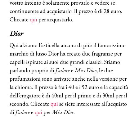
vostro intento è solamente provarlo e vedere se
continuerete ad acquistarlo. Il prezzo è di 28 euro.
COTRIL
Cliccate
qui
per acquistarlo.
Continua la carrellata di look firmati
Cotril alla Festa del Cinema di Roma
Dior
Qui alziamo l’asticella ancora di più: il famosissimo
TONI&GUY
marchio di lusso Dior ha creato due fragranze per
A Natale regala una doppia
TONI&GUY “Feel Good Experience”!
capelli ispirate ai suoi due grandi classici. Stiamo
parlando proprio di
J’adore
e
Miss Dior
; le due
TONI&GUY
profumazioni sono arrivate anche nella versione per
LABEL.M lancia la sua innovativa ed
la chioma. Il prezzo è fra i 40 e i 52 euro e la capacità
eco-sostenibile linea di prodotti
professionali
dell’erogatore è di 40ml per il primo e di 30ml per il
secondo. Cliccate
qui
se siete interessate all’acquisto
DAVINES
di
J’adore
e
qui
per
Miss Dior.
Davines presenta cofanetti beauty
preziosi per un regalo adatto ad
ogni capello
COSMOPROF WORLDWIDE BOLOGNA