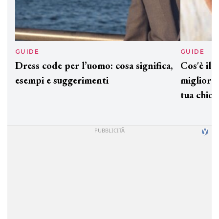
GUIDE
GUID
Dress code per l’uomo: cosa significa,
Cos'è
esempi e suggerimenti
miglio
tua c