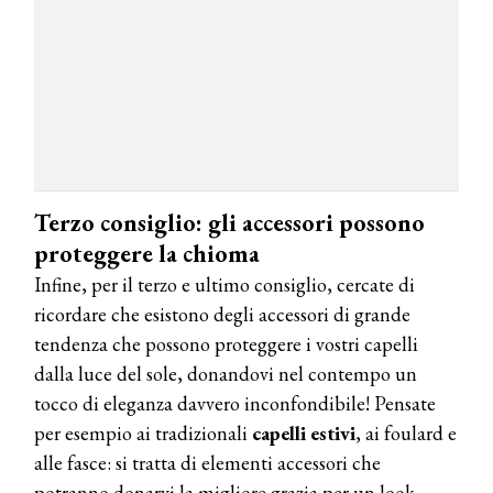
TEMI
DYSON
Dyson presenta la nuova collezione
pervinca e rosé per Natale
COTRIL
Continua la carrellata di look firmati
Cotril alla Festa del Cinema di Roma
Terzo consiglio: gli accessori possono
proteggere la chioma
TONI&GUY
Infine, per il terzo e ultimo consiglio, cercate di
A Natale regala una doppia
ricordare che esistono degli accessori di grande
TONI&GUY “Feel Good Experience”!
tendenza che possono proteggere i vostri capelli
dalla luce del sole, donandovi nel contempo un
TONI&GUY
LABEL.M lancia la sua innovativa ed
tocco di eleganza davvero inconfondibile! Pensate
eco-sostenibile linea di prodotti
per esempio ai tradizionali
capelli estivi
, ai foulard e
professionali
alle fasce: si tratta di elementi accessori che
DAVINES
potranno donarvi la migliore grazia per un look