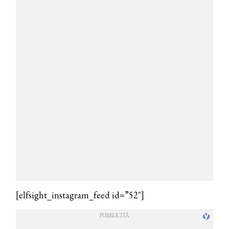
[elfsight_instagram_feed id=”52″]