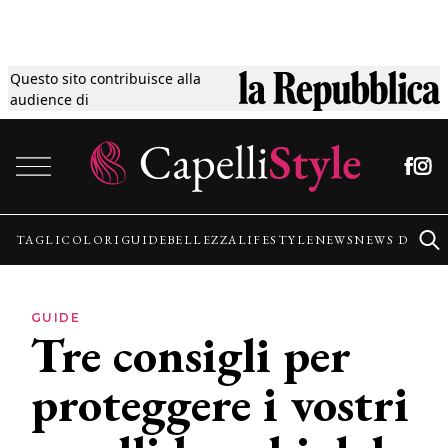
Questo sito contribuisce alla
Tagli
audience di
Vai al contenuto
Colori
Guide
TAGLI
COLORI
GUIDE
BELLEZZA
LIFESTYLE
NEWS
NEWS DALLE
Bellezza
GUIDE
Tre consigli per
Lifestyle
proteggere i vostri
News