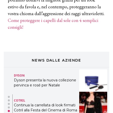
Davines presenta cofanetti beauty
estivo da favola e, nel contempo, proteggeranno la
preziosi per un regalo adatto ad
ogni capello
vostra chioma dall’aggressione dei raggi ultravioletti.
Come proteggere i capelli dal sole con 4 semplici
COSMOPROF WORLDWIDE BOLOGNA
Cosmprof Worldwide Bologna
consigli!
presenta THE BEAUTY &
WELLNESS CONGRESS 2022: I
TEMI
DYSON
Dyson presenta la nuova collezione
pervinca e rosé per Natale
NEWS DALLE AZIENDE
COTRIL
Continua la carrellata di look firmati
Cotril alla Festa del Cinema di Roma
TONI&GUY
A Natale regala una doppia
TONI&GUY “Feel Good Experience”!