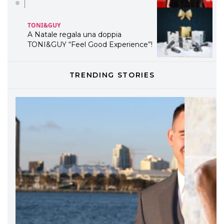
TONI&GUY
LABEL.M lancia la sua innovativa ed
eco-sostenibile linea di prodotti
professionali
DAVINES
TRENDING STORIES
Davines presenta cofanetti beauty
preziosi per un regalo adatto ad
ogni capello